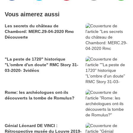
Vous aimerez aussi
Les secrets du château de
Chambord: MERC.29-04-2020 Rmc
Découverte
"La peste de 1720" historique
"L'ombre d'un doute" RMC Story 31-
03-2020- 3vidéos
Rome: les archéologues ont-ils
découverts la tombe de Romulus?
Génial Léonard DE VINCI :
Rétrospective musée du Louvre 2019-