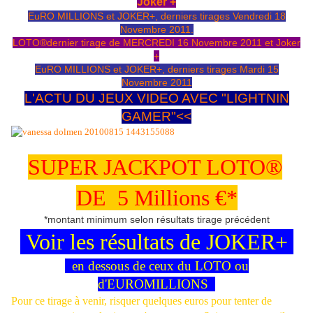
Joker +
EuRO MILLIONS et JOKER+, derniers tirages Vendredi 18
Novembre 2011.
LOTO®dernier tirage de MERCREDI 16 Novembre 2011 et Joker
+
EuRO MILLIONS et JOKER+, derniers tirages Mardi 15
Novembre 2011
L'ACTU DU JEUX VIDEO AVEC "LIGHTNIN
GAMER"<<
SUPER JACKPOT LOTO®
DE 5 Millions €*
*montant minimum selon résultats tirage précédent
Voir les résultats de JOKER+
en dessous de ceux du LOTO ou
d'EUROMILLIONS
Pour ce tirage à venir, risquer quelques euros pour tenter de