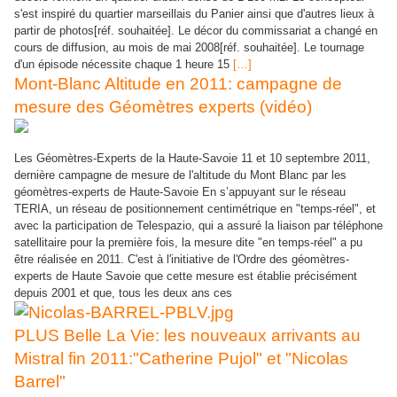
s'est inspiré du quartier marseillais du Panier ainsi que d'autres lieux à
partir de photos[réf. souhaitée]. Le décor du commissariat a changé en
cours de diffusion, au mois de mai 2008[réf. souhaitée]. Le tournage
d'un épisode nécessite chaque 1 heure 15
[…]
Mont-Blanc Altitude en 2011: campagne de
mesure des Géomètres experts (vidéo)
Les Géomètres-Experts de la Haute-Savoie 11 et 10 septembre 2011,
dernière campagne de mesure de l'altitude du Mont Blanc par les
géomètres-experts de Haute-Savoie En s’appuyant sur le réseau
TERIA, un réseau de positionnement centimétrique en "temps-réel", et
avec la participation de Telespazio, qui a assuré la liaison par téléphone
satellitaire pour la première fois, la mesure dite "en temps-réel" a pu
être réalisée en 2011. C'est à l'initiative de l'Ordre des géomètres-
experts de Haute Savoie que cette mesure est établie précisément
depuis 2001 et que, tous les deux ans ces
PLUS Belle La Vie: les nouveaux arrivants au
Mistral fin 2011:"Catherine Pujol" et "Nicolas
Barrel"