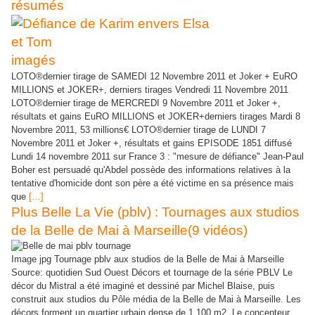
résumés
imagés
LOTO®dernier tirage de SAMEDI 12 Novembre 2011 et Joker + EuRO
MILLIONS et JOKER+, derniers tirages Vendredi 11 Novembre 2011
LOTO®dernier tirage de MERCREDI 9 Novembre 2011 et Joker +,
résultats et gains EuRO MILLIONS et JOKER+derniers tirages Mardi 8
Novembre 2011, 53 millions€ LOTO®dernier tirage de LUNDI 7
Novembre 2011 et Joker +, résultats et gains EPISODE 1851 diffusé
Lundi 14 novembre 2011 sur France 3 : "mesure de défiance" Jean-Paul
Boher est persuadé qu'Abdel possède des informations relatives à la
tentative d'homicide dont son père a été victime en sa présence mais
que
[…]
Plus Belle La Vie (pblv) : Tournages aux studios
de la Belle de Mai à Marseille(9 vidéos)
Image jpg Tournage pblv aux studios de la Belle de Mai à Marseille
Source: quotidien Sud Ouest Décors et tournage de la série PBLV Le
décor du Mistral a été imaginé et dessiné par Michel Blaise, puis
construit aux studios du Pôle média de la Belle de Mai à Marseille. Les
décors forment un quartier urbain dense de 1 100 m2. Le concepteur