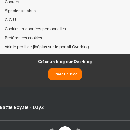
Contact
Signaler un abus
C.G.U.
Cookies et données personnelles
Préférences cookies
Voir le profil de jibéplus sur le portail Overblog
Créer un blog sur Overblog
Créer un blog
 Battle Royale - DayZ