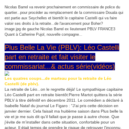
Nicolas Barrel va revenir prochainement en commissaire de police du
quartier...pour procéder au remplacement de la commissaire Douala qui
est partie aux Seychelles et bientôt le capitaine Castelli qui va faire
valoir ses droits à la retraite...de l'avancement pour Boher?
image jpg de gauche Nicolas Barrel ex lieutenant PBLV FRANCE3
Quant à Catherine Pujol, nouvelle compagne...
Plus Belle La Vie (PBLV): Léo Castelli
part en retraite et fait visiter le
commissariat...& actus série(vidéos)
Les quatres coups...de marteau pour la retraite de Léo
Castelli (de pblv).
La retraite de Léo...on le regrette déjà! Le sympathique capitaine
Léo Castelli part en retraite bientôt:Pierre Martot quittera la série
PBLV à titre définitif en décembre 2011. Le comédien a déclaré à
Isabelle Nataf du journal Le Figaro : "J'ai pris cette décision en
janvier dernier. Cela faisait ma huitième saison dans Plus belle la
vie et je me suis dit qu'il fallait que je passe à autre chose. Que
j'évite de m'installer dans cette situation, confortable pour un
acteur. Il était temps de prendre le risque de retrouver l'inconnu,