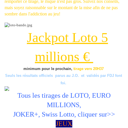
remporter ce tirage, le risque n'est pas gros. Suivez nos conseils,
mais soyez raisonnable sur le montant de la mise afin de ne pas
sombre dans l'addiction au jeu!
Jackpot Loto 5
millions €
minimum pour le prochain,
tirage vers 20H37
Seuls les résultats officiels parus au J.O. et validés par FDJ font
foi.
Tous les tirages de LOTO, EURO
MILLIONS,
JOKER+, Swiss Lotto, cliquer sur>>
JEUX