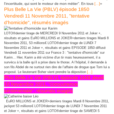
l'incertitude, qui sont le moteur de mon métier". En tous
[…]
=
Plus Belle La Vie (PBLV) épisode 1850
Vendredi 11 Novembre 2011, "tentative
d'homicide", résumés imagés
LOTO®dernier tirage de MERCREDI 9 Novembre 2011 et Joker +,
résultats et gains EuRO MILLIONS et JOKER+derniers tirages Mardi 8
Novembre 2011, 53 millions€ LOTO®dernier tirage de LUNDI 7
Novembre 2011 et Joker +, résultats et gains EPISODE 1850 diffusé
Vendredi 11 novembre 2011 sur France 3 : "tentative d'homicide" sur
Karim... Hier, Karim a été victime d'un tir mais heureusement, il a
survécu à la balle qu’il a prise dans le thorax. A l’hôpital, il demande à
son fils Abdel de ne surtout rien dire de l’affaire de drogue que Tom lui a
proposé. Le lieutenant Boher vient prendre la déposition
[…]
Plus Belle La Vie (PBLV), épisode 1849 Jeudi
10 Novembre 2011, "concurrence
sentimentale", résumés imagés
EuRO MILLIONS et JOKER+derniers tirages Mardi 8 Novembre 2011,
jackpot 53 millions€ LOTO®dernier tirage de LUNDI 7 Novembre 2011
et Joker +, résultats et gains LOTO®dernier tirage de SAMEDI 5