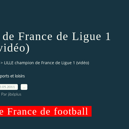
de France de Ligue 1
vidéo)
>
LILLE champion de France de Ligue 1 (vidéo)
ports et loisirs
2.05.2011
…
Par jibéplus
e France de football