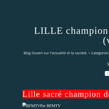
LILLE champion 
(
Blog Ouvert sur l'actualité et la société.
>
Categories
S
2
Lille sacré champion d
Par
BFMTV