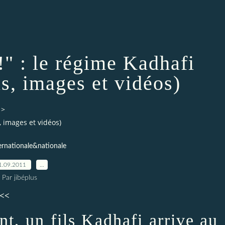
!" : le régime Kadhafi
us, images et vidéos)
>
s, images et vidéos)
ernationale&nationale
1.09.2011
…
Par jibéplus
<<
nt, un fils Kadhafi arrive au