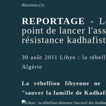
Réactions
(
5
)
REPORTAGE
- Le
point de lancer l'as
résistance kadhafis
30 août 2011
Libye : la rébel
Algérie
La rébellion libyenne ne
"sauver la famille de Kadhafi