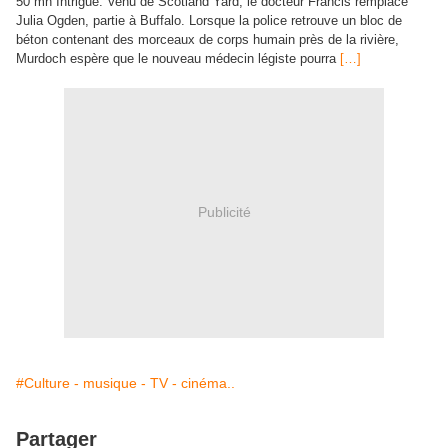
50 mn Intrigue: Venu de Scotland Yard, le docteur Francis remplace
Julia Ogden, partie à Buffalo. Lorsque la police retrouve un bloc de
béton contenant des morceaux de corps humain près de la rivière,
Murdoch espère que le nouveau médecin légiste pourra
[…]
Publicité
#Culture - musique - TV - cinéma..
Partager