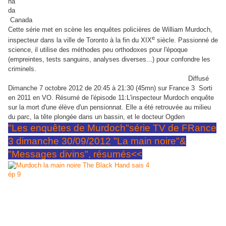
Canada
Cette série met en scène les enquêtes policières de William Murdoch,
e
inspecteur dans la ville de Toronto à la fin du
XIX
siècle. Passionné de
science, il utilise des méthodes peu orthodoxes pour l'époque
(empreintes, tests sanguins, analyses diverses...) pour confondre les
criminels.
SAISON 4 - épisode 11
"Soif de sang" titre original
"
Bloodlust
"
Diffusé
Dimanche 7 octobre 2012 de 20:45 à 21:30 (45mn) sur France 3
Sorti
en 2011 en VO.
Résumé de l'épisode 11:L'inspecteur Murdoch enquête
sur la mort d'une élève d'un pensionnat. Elle a été retrouvée au milieu
du parc, la tête plongée dans un bassin, et le docteur Ogden
"Les enquêtes de Murdoch"série TV de FRance
3 dimanche 30/09/2012 "La main noire"&
"Messages divins", résumés<<
SAISON 4 - épisode 9
"La main noire" titre original
"
The Black Hand"
Diffusé Dimanche 30 septembre 2012 de 20:45 à 21:30 sur France 3.
image jpg Les Enquêtes de Murdoch "La main noire"sais 4 épisode 9 Source: