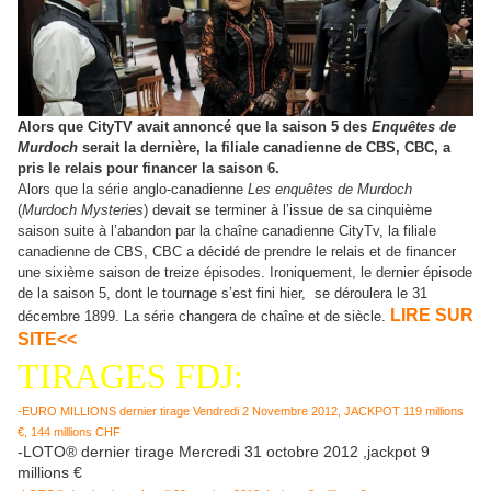
Alors que CityTV avait annoncé que la saison 5 des
Enquêtes de
Murdoch
serait la dernière, la filiale canadienne de CBS, CBC, a
pris le relais pour financer la saison 6.
Alors que la série anglo-canadienne
Les enquêtes de Murdoch
(
Murdoch Mysteries
) devait se terminer à l’issue de sa cinquième
saison suite à l’abandon par la chaîne canadienne CityTv, la filiale
canadienne de CBS, CBC a décidé de prendre le relais et de financer
une sixième saison de treize épisodes. Ironiquement, le dernier épisode
de la saison 5, dont le tournage s’est fini hier, se déroulera le 31
LIRE SUR
décembre 1899. La série changera de chaîne et de siècle.
SITE<<
TIRAGES FDJ:
-EURO MILLIONS dernier tirage Vendredi 2 Novembre 2012, JACKPOT 119 millions
€, 144 millions CHF
-LOTO® dernier tirage Mercredi 31 octobre 2012 ,jackpot 9
millions €