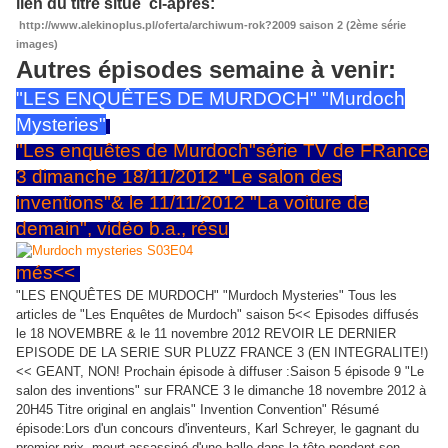
lien du titre situé ci-après:
http://www.alekinoplus.pl/oferta/archiwum-rok?2009 saison 2 (2ème série
images)
Autres épisodes semaine à venir:
"LES ENQUÊTES DE MURDOCH" "Murdoch
Mysteries"
"Les enquêtes de Murdoch"série TV de FRance
3 dimanche 18/11/2012 "Le salon des
inventions"& le 11/11/2012 "La voiture de
demain", vidéo b.a., résu
més<<
"LES ENQUÊTES DE MURDOCH" "Murdoch Mysteries" Tous les
articles de "Les Enquêtes de Murdoch" saison 5<< Episodes diffusés
le 18 NOVEMBRE & le 11 novembre 2012 REVOIR LE DERNIER
EPISODE DE LA SERIE SUR PLUZZ FRANCE 3 (EN INTEGRALITE!)
<< GEANT, NON! Prochain épisode à diffuser :Saison 5 épisode 9 "Le
salon des inventions" sur FRANCE 3 le dimanche 18 novembre 2012 à
20H45 Titre original en anglais" Invention Convention" Résumé
épisode:Lors d'un concours d'inventeurs, Karl Schreyer, le gagnant du
premier prix, meurt assassiné d'une balle dans la tête pendant son