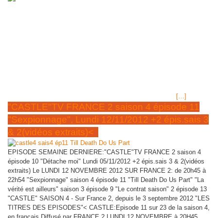
Nouvelle petite série TV , produite au
Royaume uni
(Photo : Jason Isaacs dans le rôle de Jason
Brodie) Le détective imaginé par Kate Atkinson débarque le dimanche
soir sur la chaîne publique. Les détectives anglais ou scandinaves ont
toujours la cote auprès des téléspectateurs. A partir du 20 janvier,
France 3 diffusera Jackson Brodie, détective privé, une série policière
en six épisodes, adaptée des romans de Kate Atkinson. Jason Isaacs,
qui interprétait Lucius Malfoy dans la saga Harry Potter, incarne
l'enquêteur. Dans le décor de la ville d'Edimbourg en Ecosse, hanté par
la mort non élucidée de sa soeur, il mène de front plusieurs
[…]
"CASTLE"TV FRANCE 2 saison 4 épisode 11
"Sexpionnage", Lundi 12/11/2012 +2 épis.sais 3
& 2(vidéos extraits)<
EPISODE SEMAINE DERNIERE:"CASTLE"TV FRANCE 2 saison 4
épisode 10 "Détache moi" Lundi 05/11/2012 +2 épis.sais 3 & 2(vidéos
extraits) Le LUNDI 12 NOVEMBRE 2012 SUR FRANCE 2: de 20h45 à
22h54 "Sexpionnage" saison 4 épisode 11 "Till Death Do Us Part" "La
vérité est ailleurs" saison 3 épisode 9 "Le contrat saison" 2 épisode 13
"CASTLE" SAISON 4 - Sur France 2, depuis le 3 septembre 2012 "LES
TITRES DES EPISODES"< CASTLE:Episode 11 sur 23 de la saison 4,
en français Diffusé par FRANCE 2 LUNDI 12 NOVEMBRE à 20H45.