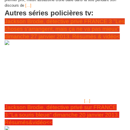
discours de
[…]
Autres séries
polic
ières tv:
Jackson Brodie, détective privé FRANCE 3 "Les
choses s'arrangent, mais ça ne va pas mieux"
dimanche 27 janvier 2013. Résumés & vidéo<
La série a séduit le public britannique avec plus de 5 millions de
téléspectateurs en moyenne lors de sa diffusion sur la BBC l'an dernier.
DIMANCHE 27
Une deuxième saison est en préparation.
JANVIER 2013 à 20H45 sur FRANCE 3 SAISON 1
EPISODE 3/6 "LES CHOSES S'ARRANGENT, MAIS CA
NE VA PAS MIEUX" titre original "One Good Turn "
(et
l'épisode 3/6 à la suite) Durée 50mn, sorti en 2011 (Grande Bretagne)
Résumé: Au cours de son footing en bord de mer, le détective Jackson
Brodie aperçoit un corps qui flotte à une centaine de mètres. La victime
est une femme portant des boucles d'oreille en
[…]
Jackson Brodie, détective privé sur FRANCE
3:"La souris bleue" dimanche 20 janvier 2013.
Résumés&vidéo<<