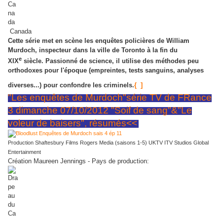
Canada
Cette série met en scène les enquêtes policières de William
Murdoch, inspecteur dans la ville de Toronto à la fin du
e
XIX
siècle. Passionné de science, il utilise des méthodes peu
orthodoxes pour l'époque (empreintes, tests sanguins, analyses
diverses...) pour confondre les criminels.
{ ]
"Les enquêtes de Murdoch"série TV de FRance
3 dimanche 07/10/2012 "Soif de sang"&"Le
voleur de baisers", résumés<<
Production Shaftesbury Films Rogers Media (saisons 1-5) UKTV ITV Studios Global
Entertainment
Création Maureen Jennings - Pays de production: