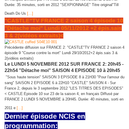
Durée: 35 minutes, sorti en 2012 "SEXPIONNAGE" Titre original"Till
Death Do Us
[…]
"CASTLE"TV FRANCE 2 saison 4 épisode 10
"Détache moi" Lundi 05/11/2012 +2 épis.sais
3 & 2(vidéos extraits)<
Précédente diffusion sur FRANCE 2: "CASTLE"TV FRANCE 2 saison 4
épisode 9 "Course contre la mort" Lundi 29/10/2012+2 épis.sais 3 &
2(vidéos extraits)
Le LUNDI 5 NOVEMBRE 2012 SUR FRANCE 2: 20h45 -
22h54 "Détache moi" SAISON 4 EPISODE 10
à 20h45
"Sous haute tension" SAISON 3 EPISODE 8 à 21H30 "Pour l'amour du
sang" SAISON 2 EPISODE 6 à 22H10 "CASTLE" SAISON 4 - Sur
France 2, depuis le 3 septembre 2012 "LES TITRES DES EPISODES"
< CASTLE:Episode 10 sur 23 de la saison 4, en français Diffusé par
FRANCE 2 LUNDI 5 NOVEMBRE à 20H45. Durée: 40 minutes, sorti en
2011 e
[…]
Dernier épisode NCIS en
programmation: