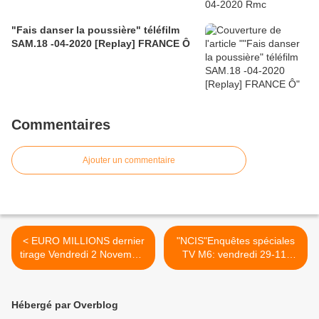
"Fais danser la poussière" téléfilm
SAM.18 -04-2020 [Replay] FRANCE Ô
Commentaires
Ajouter un commentaire
< EURO MILLIONS dernier
"NCIS"Enquêtes spéciales
tirage Vendredi 2 Novembre
TV M6: vendredi 29-11-
2012, JACKPOT 119
2013 "Les super-héros de
millions €, 144 millions CHF,
la vie réelle" saison 9 avec
résultats & gains
Gibbs+ 3 épisodes.
Hébergé par Overblog
Résumés,vidéos >