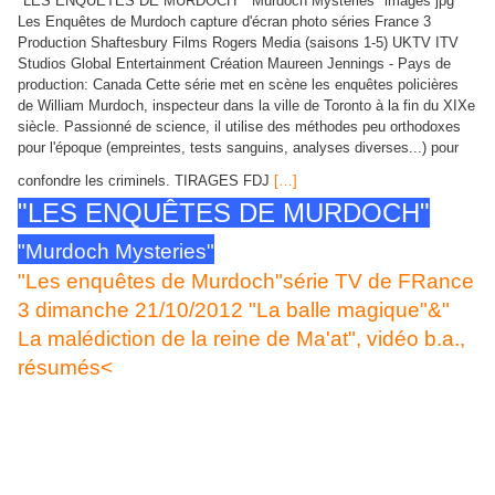
"LES ENQUÊTES DE MURDOCH" "Murdoch Mysteries" images jpg
Les Enquêtes de Murdoch capture d'écran photo séries France 3
Production Shaftesbury Films Rogers Media (saisons 1-5) UKTV ITV
Studios Global Entertainment Création Maureen Jennings - Pays de
production: Canada Cette série met en scène les enquêtes policières
de William Murdoch, inspecteur dans la ville de Toronto à la fin du XIXe
siècle. Passionné de science, il utilise des méthodes peu orthodoxes
pour l'époque (empreintes, tests sanguins, analyses diverses...) pour
confondre les criminels. TIRAGES FDJ
[…]
"LES ENQUÊTES DE MURDOCH"
"Murdoch Mysteries"
"Les enquêtes de Murdoch"série TV de FRance
3 dimanche 21/10/2012 "La balle magique"&"
La malédiction de la reine de Ma'at", vidéo b.a.,
résumés<
"LES ENQUÊTES DE MURDOCH" "Murdoch Mysteries" images jpg
Les Enquêtes de Murdoch capture d'écran photo s
éries France 3
Production Shaftesbury Films Rogers Media (saisons 1-5) UKTV ITV
Studios Global Entertainment Création Maureen Jennings - Pays de
production: Canada Cette série met en scène les enquêtes policières