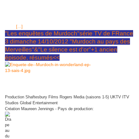
de William Murdoch, inspecteur dans la ville de Toronto à la fin du XIXe
siècle. Passionné de science, il utilise des méthodes peu orthodoxes
pour l'époque (empreintes, tests sanguins, analyses diverses...)
pour confondre les criminels. TIRAGES FDJ: EURO MILLIONS dernier
tirage
[…]
"Les enquêtes de Murdoch"série TV de FRance
3 dimanche 14/10/2012 "Murdoch au pays des
Merveilles"&"Le silence est d'or"+1 ancien
épisode, résumés<<
images jpg Les Enquêtes de Murdoch capture d'écran photo séries
France 3
ITV
Production Shaftesbury Films Rogers Media (saisons 1-5) UKTV
Studios Global Entertainment
Création Maureen Jennings - Pays de production: