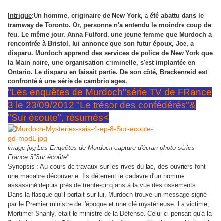
Intrigue
:Un homme, originaire de New York, a été abattu dans le
tramway de Toronto. Or, personne n'a entendu le moindre coup de
feu. Le même jour, Anna Fulford, une jeune femme que Murdoch a
rencontrée à Bristol, lui annonce que son futur époux, Joe, a
disparu. Murdoch apprend des services de police de New York que
la Main noire, une organisation criminelle, s'est implantée en
Ontario. Le disparu en faisait partie. De son côté, Brackenreid est
confronté à une série de cambriolages.
"Les enquêtes de Murdoch"série TV de FRance
3 le 23/09/2012 "Le trésor des confédérés"&
"Sur écoute", résumés<
image jpg Les Enquêtes de Murdoch capture d'écran photo séries
France 3"Sur écoûte"
Synopsis : Au cours
de travaux sur les rives du lac, des ouvriers font
une macabre découverte. Ils déterrent le cadavre d'un homme
assassiné depuis près de trente-cinq ans à la vue des ossements.
Dans la flasque qu'il portait sur lui, Murdoch trouve un message signé
par le Premier ministre de l'époque et une clé mystérieuse. La victime,
Mortimer Shanly, était le ministre de la Défense. Celui-ci pensait qu'à la