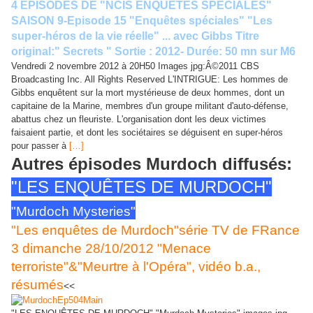
4 EPISODES DE "NCIS ENQUÊTES SPECIALES"
SAISON 9-Episode 15 "Enquêtes spéciales" "Les
super-héros de la vie réelle" ... avec Gibbs Titre
original:" Secrets " Sortie : 2012- Durée: 50 mn sur M6
Vendredi 2 novembre 2012 à 20H50 Images jpg:Â©2011 CBS
Broadcasting Inc. All Rights Reserved L'INTRIGUE: Les hommes de
Gibbs enquêtent sur la mort mystérieuse de deux hommes, dont un
capitaine de la Marine, membres d'un groupe militant d'auto-défense,
abattus chez un fleuriste. L'organisation dont les deux victimes
faisaient partie, et dont les sociétaires se déguisent en super-héros
pour passer à
[…]
Autres épisodes Murdoch diffusés:
"LES ENQUÊTES DE MURDOCH"
"Murdoch Mysteries"
"Les enquêtes de Murdoch"série TV de FRance
3 dimanche 28/10/2012 "Menace
terroriste"&"Meurtre à l'Opéra", vidéo b.a.,
résumés
<<