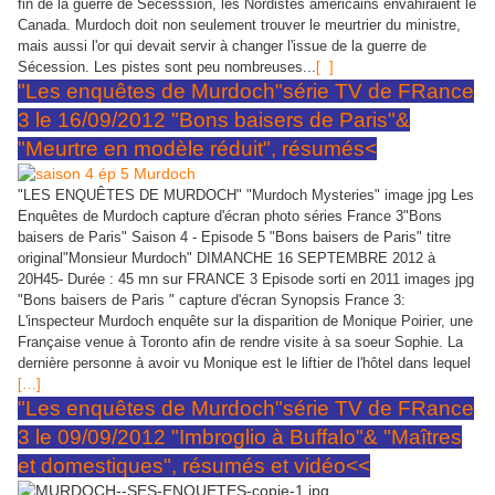
fin de la guerre de Sécesssion, les Nordistes américains envahiraient le
Canada. Murdoch doit non seulement trouver le meurtrier du ministre,
mais aussi l'or qui devait servir à changer l'issue de la guerre de
Sécession. Les pistes sont peu nombreuses...
[ ]
"Les enquêtes de Murdoch"série TV de FRance
3 le 16/09/2012 "Bons baisers de Paris"&
"Meurtre en modèle réduit", résumés<
"LES ENQUÊTES DE MURDOCH" "Murdoch Mysteries" image jpg Les
Enquêtes de Murdoch capture d'écran photo séries France 3"Bons
baisers de Paris" Saison 4 - Episode 5 "Bons baisers de Paris" titre
original"Monsieur Murdoch" DIMANCHE 16 SEPTEMBRE 2012 à
20H45- Durée : 45 mn sur FRANCE 3 Episode sorti en 2011 images jpg
"Bons baisers de Paris " capture d'écran Synopsis France 3:
L'inspecteur Murdoch enquête sur la disparition de Monique Poirier, une
Française venue à Toronto afin de rendre visite à sa soeur Sophie. La
dernière personne à avoir vu Monique est le liftier de l'hôtel dans lequel
[…]
"Les enquêtes de Murdoch"série TV de FRance
3 le 09/09/2012 "Imbroglio à Buffalo"& "Maîtres
et domestiques", résumés et vidéo<<