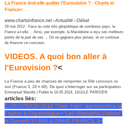
La France doit-elle quitter l'Eurovision ? - Charts in
France<
www.chartsinfrance.net › Actualité › Débat
29 mai 2012 -
Face au vote très géopolitique de nombreux pays, la
France
a-t-elle ... Ainsi, par exemple, la Macédoine a reçu ses meilleurs
points de la
part
de ses ... On ne gagnera plus jamais, et on continue
de
financer
ce concours.
VIDEOS. A quoi bon aller à
l'Eurovision ?
<
La France a peu de chances de remporter ce 59e concours ce
soir (France 3, 20 h 40). De quoi s'interroger sur sa participation.
Emmanuel Marolle | Publié le 10.05.2014, 11h11LE PARISIEN
articles liés:
EUROVISION 2014 "Twin-Twin" représentera la
France à Copenhague+"Les chansons d'abord"
le Samedi 10 MAI à 20H45 FRANCE 3<
Mise à jour la d