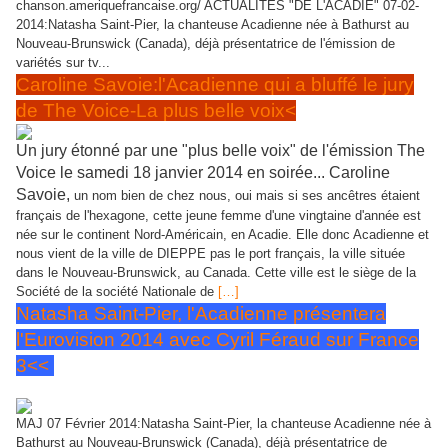
chanson.ameriquefrancaise.org/ ACTUALITES "DE L'ACADIE" 07-02-
2014:Natasha Saint-Pier, la chanteuse Acadienne née à Bathurst au
Nouveau-Brunswick (Canada), déjà présentatrice de l'émission de
variétés sur tv...
Caroline Savoie:l'Acadienne qui a bluffé le jury
de The Voice-La plus belle voix<
Un jury étonné par une "plus belle voix" de l'émission The
Voice le samedi 18 janvier 2014 en soirée... Caroline
Savoie,
un nom bien de chez nous, oui mais si ses ancêtres étaient
français de l'hexagone, cette jeune femme d'une vingtaine d'année est
née sur le continent Nord-Américain, en Acadie. Elle donc Acadienne et
nous vient de la ville de DIEPPE pas le port français, la ville située
dans le Nouveau-Brunswick, au Canada. Cette ville est le siège de la
Société de la société Nationale de
[…]
Natasha Saint-Pier, l'Acadienne présentera
l'Eurovision 2014 avec Cyril Féraud sur France
3<<
MAJ 07 Février 2014:Natasha Saint-Pier, la chanteuse Acadienne née à
Bathurst au Nouveau-Brunswick (Canada), déjà présentatrice de