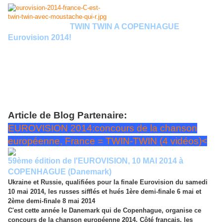
TWIN TWIN A COPENHAGUE
ernière le 5 mai 2014:
Eurovision 2014!
Excellent choix que celui des français qui ont
désigné le groupe TWIN-RWIN pour nous représenter à l'Eurovision
2014 à Copenhague. Espérons maintenant que la petite Sirène nous
donnera un coup de main, por que nos représentants fassent un carton.
Nous avions voté comme la majorité, nous pouvons maintenant le
révéler...certains l'avaient deviné, à la photo du groupe que nous avions
postionné immédiatement après l'image des 3 choix possibles. Ce qui
ne veut pas dire que nous n'avions pas hésité. Mais la mélodie ...
Article de Blog Partenaire:
EUROVISION 2014:concours de la chanson
européenne, France = TWIN-TWIN (4 vidéos)<
59ème édition de l'EUROVISION, 10 MAI 2014 à
COPENHAGUE (Danemark)
Ukraine et Russie, qualifiées pour la finale Eurovision du samedi
10 mai 2014, les russes sifflés et hués 1ère demi-finale 6 mai et
2ème demi-finale 8 mai 2014
C'est cette année le Danemark qui de Copenhague, organise ce
concours de la chanson européenne 2014. Côté français, les