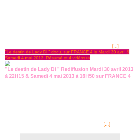
Graines d'Etoiles à
•16H20
"Un monde à part" 4/6 •16H50 "En
scène" 5/6 •17H15 "Le temps des épreuves" 6/6 -GRAND GALA à
20H45 (115minutes) Cette prestigieuse institution a été créée par Louis
XIV le 11 janvier 1793. Elle fête donc son 300ème anniversaire et, pour
l'occasion les élèves, les Etoiles et le Corps de Ballet de l'Opéra vont
interprêter des pièces du répertoire ainsi que des créations originales.
Ce Gala sera ponctué de reportages documentaires tournés au Palais
Garnier, au château de Versailles et à Nanterre, dans cette
[…]
"Le destin de Lady Di " docu. sur FRANCE 4 le Mardi 30 avril &
Samedi 4 mai 2013. Résumé et 4 vidéos<<
"Le destin de Lady Di " Rediffusion Mardi 30 avril 2013
à 22H15 & Samedi 4 mai 2013 à 16H50 sur FRANCE 4
Sorti l'année 2006, durée 52minutes Résumé du
documentaire:La disparition de Lady Di le 31 août 1997 à Paris a
montré l'attachement profond que lui vouait le peuple britannique.
A l'âge de 20 ans, elle avait épousé le prince Charles, devenant
ainsi la princesse de Galles. Les premiers pas timides et
maladroits de la jeune femme, mais aussi son désintérêt affiché
pour les règles monarchiques, ont fait d'elle la cible privilégiée
des journaux à scandale anglais. C'est après son
[…]