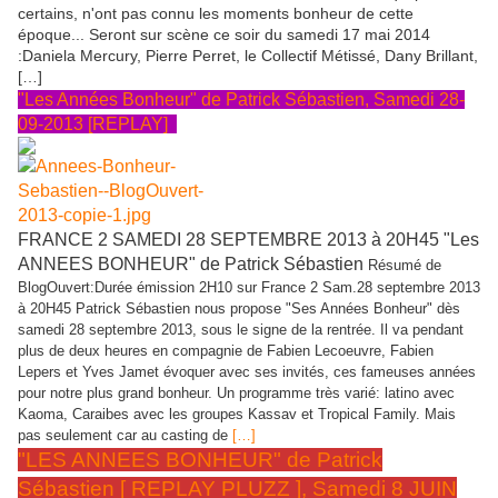
certains, n'ont pas connu les moments bonheur de cette
époque... Seront sur scène ce soir du samedi 17 mai 2014
:Daniela Mercury, Pierre Perret, le Collectif Métissé, Dany Brillant,
[…]
"Les Années Bonheur" de Patrick Sébastien, Samedi 28-
09-2013
[REPLAY]
FRANCE 2 SAMEDI 28 SEPTEMBRE 2013 à 20H45 "Les
ANNEES BONHEUR" de Patrick Sébastien
Résumé de
BlogOuvert:Durée émission 2H10 sur France 2 Sam.28 septembre 2013
à 20H45 Patrick Sébastien nous propose "Ses Années Bonheur" dès
samedi 28 septembre 2013, sous le signe de la rentrée. Il va pendant
plus de deux heures en compagnie de Fabien Lecoeuvre, Fabien
Lepers et Yves Jamet évoquer avec ses invités, ces fameuses années
pour notre plus grand bonheur. Un programme très varié: latino avec
Kaoma, Caraibes avec les groupes Kassav et Tropical Family. Mais
pas seulement car au casting de
[…]
"LES ANNEES BONHEUR" de Patrick
Sébastien [ REPLAY PLUZZ ], Samedi 8 JUIN