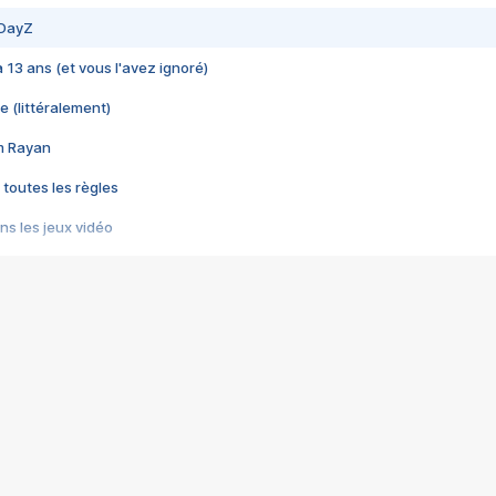
 DayZ
 a 13 ans (et vous l'avez ignoré)
e (littéralement)
im Rayan
 toutes les règles
s les jeux vidéo
us choquant de Rockstar ? - Le scandale BULLY
e plus moche de Steam
du RÊVE tourne au CAUCHEMAR
pendant 8 heures
it… à tort
umiliés par un jeu vidéo