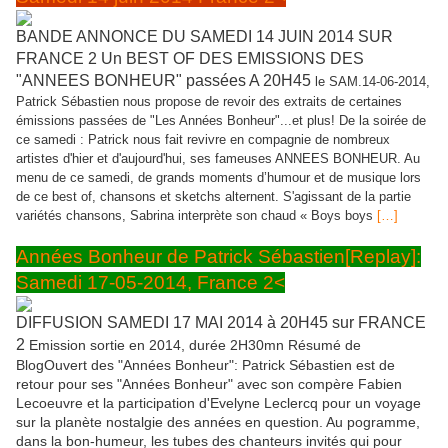
BANDE ANNONCE DU SAMEDI 14 JUIN 2014 SUR
FRANCE 2 Un BEST OF DES EMISSIONS DES
"ANNEES BONHEUR" passées A 20H45
le SAM.14-06-2014,
Patrick Sébastien nous propose de revoir des extraits de certaines
émissions passées de "Les Années Bonheur"...et plus! De la soirée de
ce samedi : Patrick nous fait revivre en compagnie de nombreux
artistes d'hier et d'aujourd'hui, ses fameuses ANNEES BONHEUR. Au
menu de ce samedi, de grands moments d’humour et de musique lors
de ce best of, chansons et sketchs alternent. S'agissant de la partie
variétés chansons, Sabrina interprète son chaud « Boys boys
[…]
Années Bonheur de Patrick Sébastien[Replay]:
Samedi 17-05-2014, France 2<
DIFFUSION SAMEDI 17 MAI 2014 à 20H45 sur FRANCE
2
Emission sortie en 2014, durée 2H30mn Résumé de
BlogOuvert des "Années Bonheur": Patrick Sébastien est de
retour pour ses "Années Bonheur" avec son compère Fabien
Lecoeuvre et la participation d'Evelyne Leclercq pour un voyage
sur la planète nostalgie des années en question. Au pogramme,
dans la bon-humeur, les tubes des chanteurs invités qui pour