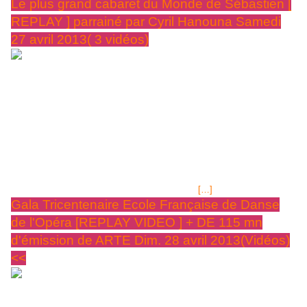
Le plus grand cabaret du Monde de Sébastien [
REPLAY ] parrainé par Cyril Hanouna Samedi
27 avril 2013( 3 vidéos)
SEBASTIEN ET SON GRAND CABARET SUR
FRANCE 2 SAMEDI 27 AVRIL 2013 à 20H45 parrainé
par Cyril Hanouna "ça va être crazy!
" Fou quoi! Images jpg
Patrick Sébastien Le plus grand cabaret du Monde. émission du 27
avril pù Patrick est secondé par Cyril Résumé de BlogOuvert:Ce soir,
Patrick sera secondé par l'animateur Cyril Hanouna, de quoi ne pas
s'ennuyer car ce dernier prend son énergie sur r on ne sait quelle
planète. Il seront entourés de Chantal Lauby qui évoquera son dernier
film "La cage dorée", Christophe Hondelatte, Frédérique Bel, Ary
Abittan, Françoise Laborde, Didier Barbelivien,
[…]
Gala Tricentenaire Ecole Française de Danse
de l'Opéra [REPLAY VIDEO ] + DE 115 mn
d'émission de ARTE Dim. 28 avril 2013(Vidéos)
<<
REPLAY DE L'émission, en vidéo de DIMANCHE 28
AVRIL 2013 SUR ARTE, chaîne franco-allemande -