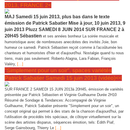
2013, FRANCE 2<
MAJ Samedi 15 juin 2013, plus bas dans le texte
émission de Patrick Sabatier Mise à jour, 10 juin 2013, 9
juin 2013 Pluzz SAMEDI 8 JUIN 2014 SUR FRANCE 2 à
20H45 Sébastien
et ses années bonheur La soirée musicale et
humoristique avec de nombreuses anecdotes des invités:Joie, bon
humeur ce samedi. Patrick Sébastien reçoit comme à l'acoûtumée les
chanteurs et humoristes d'hier et d'aujourd'hui. Nostalgie quand tu nous
tiens, mais pas seulement: Roberto Alagna, Lara Fabian, François
Valéry,
[…]
"Simplement pour un soir", spaces variétés
Patrick Sabatier Samedi 15 juin 2013 (vidéo)<<
SUR FRANCE 2 SAMEDI 15 JUIN 2013à 20H45, émission de variétés
présentée par Patrick Sébastien et Virginie Guilhaume Durée 2H10
Résumé de Sondage & Tendances: Accompagné de Virginie
Guilhaume, Patrick Sabatier présente "Simplement pour un soir", un
concept original qui permet à des stars de la chanson d'aujourd'hui, par
l'utilisation de procédés très spéciaux, de côtoyer virtuellement sur la
scène des artistes disparus, séquences émotion, tels: Edith Piaf,
Serge Gainsbourg, Thierry Le
[…]