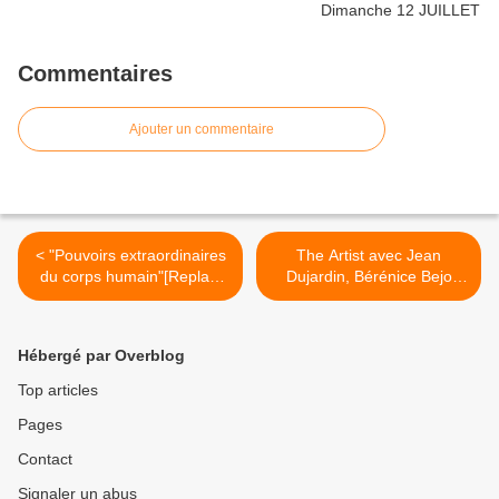
Commentaires
Ajouter un commentaire
< "Pouvoirs extraordinaires
The Artist avec Jean
du corps humain"[Replay]
Dujardin, Bérénice Bejo
Karembeu & Cimes. Mardi
jeudi 15-05-2014 France 3
06-05-2014 France 2
>
Hébergé par Overblog
Top articles
Pages
Contact
Signaler un abus