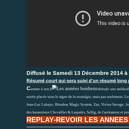
Diffusé le Samedi 13 Décembre 2014 à
Résumé court qui sera suivi d'un résumé long 
C
omme à son h
abitude une méthode
soirée placée sous le sign
e de la nostalgie, mais pas seulement. Le
Jean-Luc Lahaye, Bénabar, Magic System, Zaz, Vivien Savage, John
des humoristes Chevallier & Laspalès, Sellig, de l'animateur et p
REPLAY-REVOIR LES ANNEE