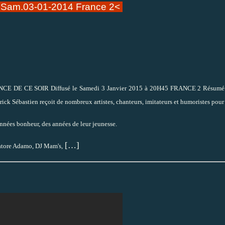
 Sam.03-01-2014 France 2<
DE CE SOIR Diffusé le Samedi 3 Janvier 2015 à 20H45 FRANCE 2 Résumé cour
ick Sébastien reçoit de nombreux artistes, chanteurs, imitateurs et humoristes pour 
 années bonheur, des années de leur jeunesse.
[…]
vatore Adamo, DJ Mam's,