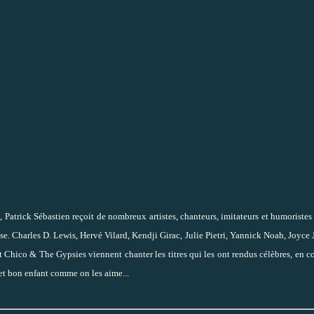
atrick Sébastien reçoit de nombreux artistes, chanteurs, imitateurs et humoristes
sse. Charles D. Lewis, Hervé Vilard, Kendji Girac,
Julie Pietri, Yannick Noah, Joyce
 Chico & The Gypsies viennent chanter les titres qui les ont rendus célèbres, en 
 et bon enfant comme on les aime...