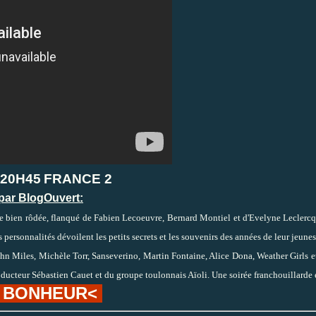
 20H45
FRANCE 2
par BlogOuvert:
 bien rôdée, flanqué de Fabien Lecoeuvre, Bernard Montiel et d'Evelyne Leclercq, P
s personnalités dévoilent les petits secrets et les souvenirs des années de leur jeune
 Miles, Michèle Torr, Sanseverino, Martin Fontaine, Alice Dona, Weather Girls et
roducteur Sébastien Cauet et du groupe toulonnais Aïoli. Une soirée franchouillarde
S BONHEUR<