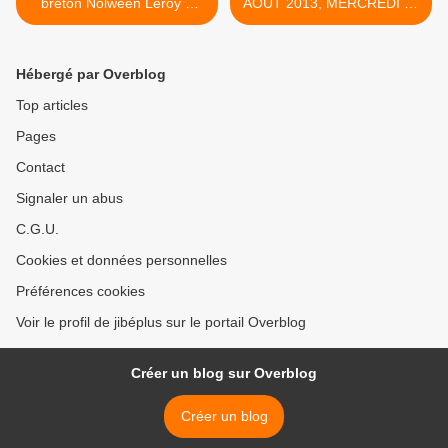
breton Nolween Leroy &
AOÛT 2013, MERCREDI 21
Alan Stivell. Cutures
AOÛT 2013, LUNDI 19
Celtiques! (vidéos)
AOÛT 2013, SAMEDI 17
AOÛT 2013, MERCREDI 14
Hébergé par Overblog
AOÛT 2013, LUNDI 12
AOÛT 2013 >
Top articles
Pages
Contact
Signaler un abus
C.G.U.
Cookies et données personnelles
Préférences cookies
Voir le profil de jibéplus sur le portail Overblog
Créer un blog sur Overblog
Créer un blog