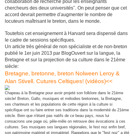
collaboration de recherche pour les enseignants
chercheurs des deux universités". On peut penser que cet
accord devrait permettre d'augmenter le nombre de
locuteurs maîtrisant le breton, dans le monde.
Toutefois cet enseignement à Harvard sera dispensé dans
le cadre de sessions spécifiques.
Un article très général de non spécialiste et de non-breton
publié le 1er juin 2013 par BlogOuvert sur la langue, la
Bretagne et sur la projection de sa culture dans le 21ème
siècle:
Bretagne, bretonne, breton Nolween Leroy &
Alan Stivell. Cutures Celtiques! (vidéos)<<
Chapeau à la Bretagne pour avoir projeté son folklore dans le 21ème
siècle! Breton, Gallo, musiques et mélodies bretonnes, la Bretagne,
ses chanteurs et les populations de cette région à la culture si
spécifique ont su faire entrer ses traditions dans la modernité du 21ème
siècle. Bein que n'étant pas natifs de ce beau pays, nous lui
consacrons une page où, pêle-mêle on retrouve des évocations à ces
cultures. Ses musiques ses langues régionales, le fest noz enfin bref,
son patrimoine matériel et immatériel. Rappelons que le "fest noz" a été