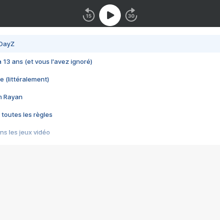
 DayZ
 a 13 ans (et vous l'avez ignoré)
e (littéralement)
im Rayan
 toutes les règles
s les jeux vidéo
us choquant de Rockstar ? - Le scandale BULLY
e plus moche de Steam
du RÊVE tourne au CAUCHEMAR
pendant 8 heures