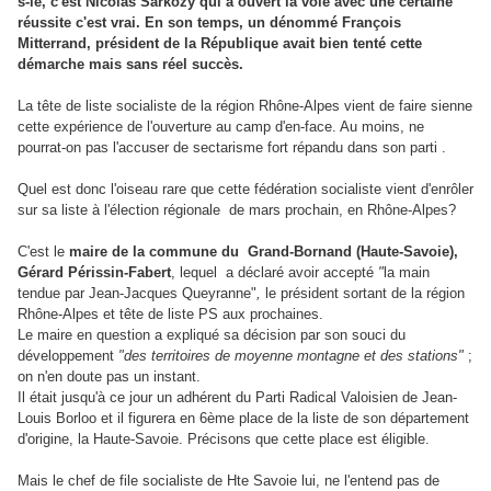
s-le, c'est Nicolas Sarkozy qui a ouvert la voie avec une certaine
réussite c'est vrai. En son temps, un dénommé François
Mitterrand, président de la République avait bien tenté cette
démarche mais sans réel succès.
La tête de liste socialiste de la région Rhône-Alpes vient de faire sienne
cette expérience de l'ouverture au camp d'en-face. Au moins, ne
pourrat-on pas l'accuser de sectarisme fort répandu dans son parti .
Quel est donc l'oiseau rare que cette fédération socialiste vient d'enrôler
sur sa liste à l'élection régionale de mars prochain, en Rhône-Alpes?
C'est le
maire de la commune du Grand-Bornand (Haute-Savoie),
Gérard Périssin-Fabert
, lequel a déclaré avoir accepté
"
la main
tendue par
Jean-Jacques Queyranne
"
,
le président sortant de la région
Rhône-Alpes et tête de liste PS aux prochaines.
Le maire en question a expliqué sa décision par son souci du
développement
"des territoires de moyenne montagne et des stations"
;
on n'en doute pas un instant.
Il était jusqu'à ce jour un adhérent du Parti Radical Valoisien de Jean-
Louis Borloo et il figurera en 6ème place de la liste de son département
d'origine, la Haute-Savoie. Précisons que cette place est éligible.
Mais le chef de file socialiste de Hte Savoie lui, ne l'entend pas de