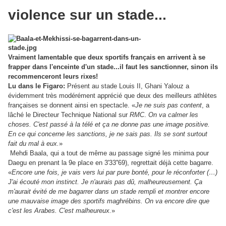
violence sur un stade...
Vraiment lamentable que deux sportifs français en arrivent à se
frapper dans l'enceinte d'un stade...il faut les sanctionner, sinon ils
recommenceront leurs rixes!
Lu dans le Figaro:
Présent au stade Louis II, Ghani Yalouz a
évidemment très modérément apprécié que deux des meilleurs athlètes
françaises se donnent ainsi en spectacle. «
Je ne suis pas content
, a
lâché le Directeur Technique National sur
RMC
.
On va calmer les
choses. C'est passé à la télé et ça ne donne pas une image positive.
En ce qui concerne les sanctions, je ne sais pas. Ils se sont surtout
fait du mal à eux.
»
Mehdi Baala, qui a tout de même au passage signé les minima pour
Daegu en prenant la 9e place en 3'33''69), regrettait déjà cette bagarre.
«
Encore une fois, je vais vers lui par pure bonté, pour le réconforter (…)
J'ai écouté mon instinct. Je n'aurais pas dû, malheureusement. Ça
m'aurait évité de me bagarrer dans un stade rempli et montrer encore
une mauvaise image des sportifs maghrébins. On va encore dire que
c'est les Arabes. C'est malheureux.
»