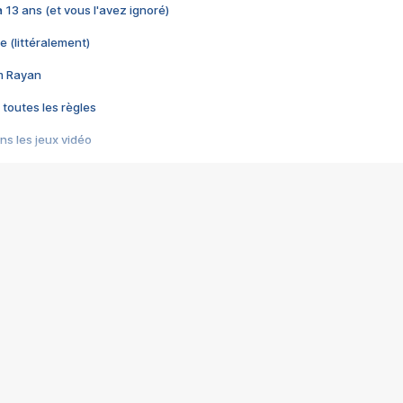
 a 13 ans (et vous l'avez ignoré)
e (littéralement)
im Rayan
 toutes les règles
s les jeux vidéo
us choquant de Rockstar ? - Le scandale BULLY
e plus moche de Steam
du RÊVE tourne au CAUCHEMAR
pendant 8 heures
it… à tort
umiliés par un jeu vidéo
ire - Final Fantasy 8
ti un empire - Age of Empires