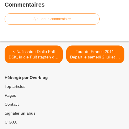
Commentaires
Ajouter un commentaire
< Nafissatou Diallo Fall
Tour de France 2011:
DSK, in die Fußstapfen des
Départ le samedi 2 juillet du
angeblichen Opfers,
Gois (Vendée). Actualités et
Offenbarungen! + Videos
vidéos >
Hébergé par Overblog
Top articles
Pages
Contact
Signaler un abus
C.G.U.