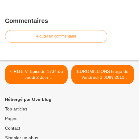
Commentaires
Ajouter un commentaire
< P.B.L.V. Episode 1734 du
EUROMILLIONS tirage de
Jeudi 2 Juin
Vendredi 3 JUIN 2011
2011"Enlèvement d'Eve"",
résultats et gains. >
résumé et vidéos
Hébergé par Overblog
Top articles
Pages
Contact
Signaler un abus