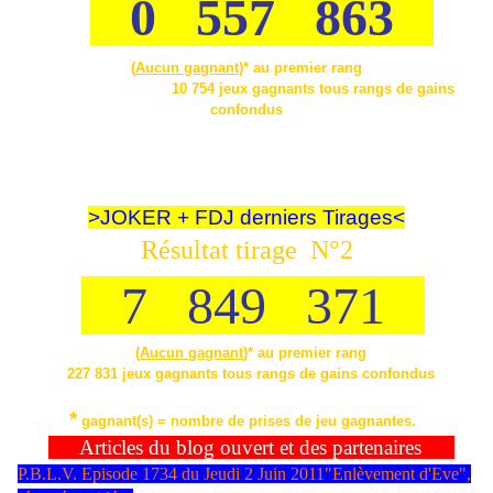
0 557 863
(
Aucun gagnant
)* au premier rang
10 754 jeux gagnants tous rangs de gains
confondus
Paiement avant le 03/08/2011
* gagnant(s) = nombre de prises de jeu gagnantes.
GAINS ET
PAIEMENT
Voir en pied de page de l'article-lien qui suit:
>JOKER + FDJ derniers Tirages<
Résultat tirage N°2
7 849 371
(
Aucun gagnant
)* au premier rang
227 831 jeux gagnants tous rangs de gains confondus
Paiement avant le 03/08/2011
*
gagnant(s) = nombre de prises de jeu gagnantes.
AA
Articles du blog ouvert et des partenaires
P.B.L.V. Episode 1734 du Jeudi 2 Juin 2011"Enlèvement d'Eve",