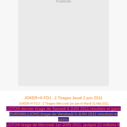
Publicité
JOKER+® FDJ : 2 Tirages Jeudi 2 juin 2011
JOKER+® FDJ : 2 Tirages Mercredi 1er juin et Mardi 31 Mai 2011
LOTO® dernier tirage de Samedi 4 JUIN 2011,résultats et gains
EUROMILLIONS tirage de Vendredi 3 JUIN 2011 résultats et
gains.
LOTO® tirage de Mercredi 1er JUIN 2011, jackpot 22 millions €