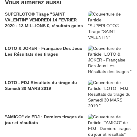
Vous aimerez aussi
SUPERLOTO® Tirage "SAINT
VALENTIN" VENDREDI 14 FEVRIER
2020 : 13 MILLIONS €, résultats gains
LOTO & JOKER - Française Des Jeux
Les Résultats des tirages
LOTO - FDJ Résultats du tirage du
Samedi 30 MARS 2019
"AMIGO" de FDJ : Derniers tirages du
jour et résultats