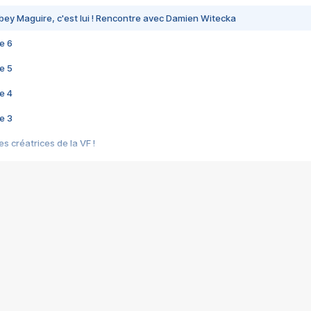
bey Maguire, c'est lui ! Rencontre avec Damien Witecka
e 6
e 5
e 4
e 3
s créatrices de la VF !
e 2
e 1
e Mektoub My Love arrive enfin ! Rencontre avec Shaïn Boumedine et Sal
i : après Toni en famille
elle réalise le bouleversant Dites lui que je l'aime
ais ! Rencontre autour de Vie privée de Rebecca Zlotowski