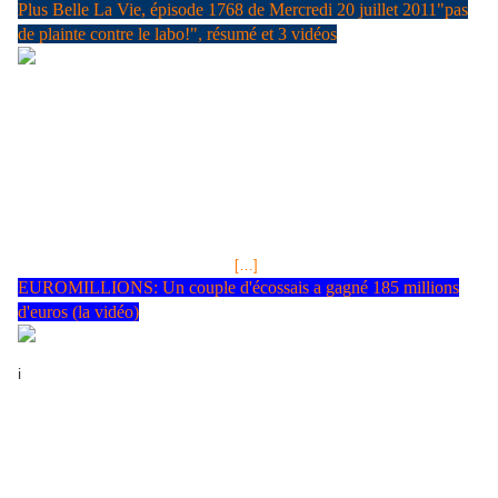
Plus Belle La Vie, épisode 1768 de Mercredi 20 juillet 2011"pas
de plainte contre le labo!", résumé et 3 vidéos
LOTO® tirage du Mercredi 20 Juillet 2011, jackpot 7 millions €,
résultats et gains EURO MILLIONS Mardi 19 JUILLET 2011, jackpot 21
millions € LOTO® tirage du Lundi 18 Juillet 2011, jackpot 6 millions €,
résultats et gains LOTO® tirage du Samedi 16 Juillet 2011, jackpot 5
millions €, résultats et gains La décision de Mélanie de maintenir
Fabien sous assistance respiratoire révolte Sybille equi le lui reproche
violement. Benoit la recadre, il exige plus de soutien de la part de sa
fille car c'est à Mélanie de prendre la décision qu'il n'est pas question
de juger... Vincent fait appel à un
[…]
EUROMILLIONS: Un couple d'écossais a gagné 185 millions
d'euros (la vidéo)
i
mage jpg Le couple de retraités écossais compte profiter de cet
argent pour voyager à travers le monde Reuters La vidéo C'était
le 12 juillet dernier... Euromillions : un couple gagne 185 M€ Un
couple d’Ecossais a empoché 185 millions d’euros, le plus gros
jackpot à l’Euromillions. Contrairement à beaucoup d’autres
gagnants, ils ont choisi de ne pas rester dans l’anonymat. le 16