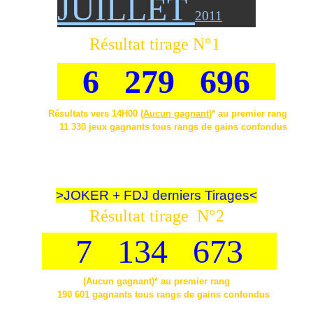
JUILLET
2011
Résultat tirage N°1
6 279 696
Résultats vers 14H00 (
Aucun gagnant
)* au premier rang
11 330 jeux gagnants tous rangs de gains confondus
Paiement avant le 22/09/2011
* gagnant(s) = nombre de prises de jeu gagnantes.
GAINS ET
PAIEMENT
Voir en pied de page de l'article-lien qui suit:
>JOKER + FDJ derniers Tirages<
Résultat tirage N°2
7 134 673
(Aucun gagnant)* au premier rang
190 601 gagnants tous rangs de gains confondus
Paiement avant le 22/09/2011