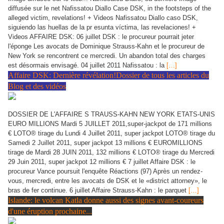
diffusée sur le net Nafissatou Diallo Case DSK, in the footsteps of the
alleged victim, revelations! + Videos Nafissatou Diallo caso DSK,
siguiendo las huellas de la pr esunta víctima, las revelaciones! +
Videos AFFAIRE DSK: 06 juillet DSK : le procureur pourrait jeter
l'éponge Les avocats de Dominique Strauss-Kahn et le procureur de
New York se rencontrent ce mercredi. Un abandon total des charges
est désormais envisagé. 04 juillet 2011 Nafissatou : la
[…]
Affaire DSK: Dernière révélation!Dossier de tous les articles du
Blog et des vidéos
DOSSIER DE L'AFFAIRE S TRAUSS-KAHN NEW YORK ETATS-UNIS
EURO MILLIONS Mardi 5 JUILLET 2011,super-jackpot de 171 millions
€ LOTO® tirage du Lundi 4 Juillet 2011, super jackpot LOTO® tirage du
Samedi 2 Juillet 2011, super jackpot 13 millions € EUROMILLIONS
tirage de Mardi 28 JUIN 2011, 132 millions € LOTO® tirage du Mercredi
29 Juin 2011, super jackpot 12 millions € 7 juillet Affaire DSK : le
procureur Vance poursuit l'enquête Réactions (97) Après un rendez-
vous, mercredi, entre les avocats de DSK et le «district attorney», le
bras de fer continue. 6 juillet Affaire Strauss-Kahn : le parquet
[…]
Islande: le volcan Katla donne aussi des signes avant-coureurs
d'une éruption prochaine...