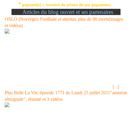
*
gagnant(s) = nombre de prises de jeu gagnantes.
AA
Articles du blog ouvert et ses partenaires
OSLO (Norvège): Fusillade et attentat, plus de 90 morts(images
et vidéos)
24-07-2011 Oslo : des attaques préparées depuis plusieurs années Un
manifeste et une vidéo publiés sur Internet par Anders Behring Breivik
montrent comment le Norvégien a préparé avec minutie les attaques
meurtrières de vendredi à Oslo. Un tueur obsédé par le
multiculturalisme<< VIDEO Attaques en Norvège : portrait du suspect
23-07-2011 à 21H41:Anders Behring Breivik, suspecté d'être l'auteur de
la fusillade près d'Oslo, est décrit par la police comme un
fondamentaliste chrétien d'extrême droite et hostile à l'islam. La
Norvège meurtrie après le double attentat Norvège : la sécurité
[…]
Plus Belle La Vie, épisode 1771 de Lundi 25 juillet 2011"amnésie
rétrograde", résumé et 3 vidéos
LOTO®tirage du Samedi 23 Juillet 2011, jackpot 2 millions €, EURO
MILLIONS Vendredi 22 JUILLET 2011, jackpot 15 millions € LOTO®
tirage du Mercredi 20 Juillet 2011, jackpot 7 millions € EURO