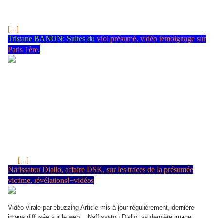
juillet 2011 à 17:38, durée 00:53 Pour gagner à l'Euro Millions,
mieux vaut être espagnol ?<< Euro Millions: Une joueuse porte
plainte pour inégalité entre les pays 18 juillet 2011 Euro Millions
[…]
Tristane BANON: Suites du
viol présumé, vidéo témoignage sur
Paris 1ère.
Affaire Strauss-Kahn : le procureur de New York va convoquer
Tristane Banon INFO LE FIGARO - A la suite du rendez-vous
entre Me David Koubbi, l'avocat de Tristane Banon, et le
procureur de New York Cyrus Vance Jr, la plaignante française va
être convoquée prochainement pour témoigner dans le volet
américain de l'affaire Strauss-Kahn. Le procureur Vance devrait
faire une demande d'entraide pour que cette audition ait lieu. Un
signe qu'il est encore loin d'avoir renoncé à un éventuel procès.
Plus d'infos sur Le Figaro DSK : le témoignage de Tristane Banon
En
[…]
Nafissatou Diallo, affaire DSK, sur les traces de la présumée
victime, révélations!+vidéos
Vidéo virale par ebuzzing Article mis à jour régulièrement, dernière
image diffusée sur le web... Naffissatou Diallo, sa dernière image