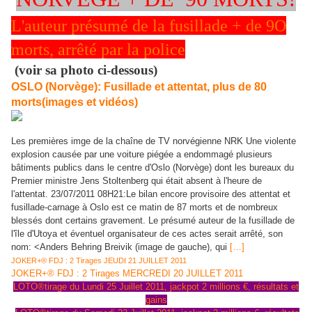
L'auteur présumé de la fusillade + de 9O
morts, arrêté par la police
(voir sa photo ci-dessous)
OSLO (Norvège): Fusillade et attentat, plus de 80
morts(images et vidéos)
Les premières imge de la chaîne de TV norvégienne NRK Une violente
explosion causée par une voiture piégée a endommagé plusieurs
bâtiments publics dans le centre d'Oslo (Norvège) dont les bureaux du
Premier ministre Jens Stoltenberg qui était absent à l'heure de
l'attentat. 23/07/2011 08H21:Le bilan encore provisoire des attentat et
fusillade-carnage à Oslo est ce matin de 87 morts et de nombreux
blessés dont certains gravement. Le présumé auteur de la fusillade de
l'île d'Utoya et éventuel organisateur de ces actes serait arrêté, son
nom: <Anders Behring Breivik (image de gauche), qui
[…]
JOKER+® FDJ : 2 Tirages JEUDI 21 JUILLET 2011
JOKER+® FDJ : 2 Tirages MERCREDI 20 JUILLET 2011
LOTO®tirage du Lundi 25 Juillet 2011, jackpot 2 millions €, résultats et
gains