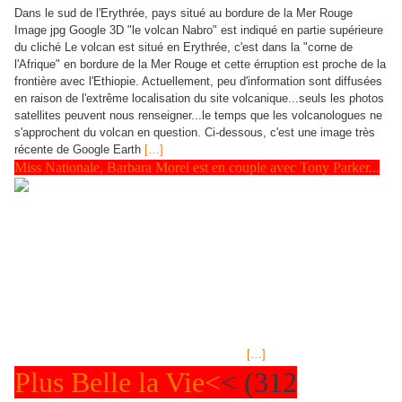
Dans le sud de l'Erythrée, pays situé au bordure de la Mer Rouge
Image jpg Google 3D "le volcan Nabro" est indiqué en partie supérieure
du cliché Le volcan est situé en Erythrée, c'est dans la "corne de
l'Afrique" en bordure de la Mer Rouge et cette érruption est proche de la
frontière avec l'Ethiopie. Actuellement, peu d'information sont diffusées
en raison de l'extrême localisation du site volcanique...seuls les photos
satellites peuvent nous renseigner...le temps que les volcanologues ne
s'approchent du volcan en question. Ci-dessous, c'est une image très
récente de Google Earth
[…]
Miss Nationale, Barbara Morel est en couple avec Tony Parker...
LOTO® dernier tirage de Samedi 11 JUIN 2011,résultats et gains< Miss
Nationale, Barbara Morel a t'elle une ralation suivie avec le basketteur
Tony Parker?Miss Geneviève de Fontenay n'aurait pas nié cette
information...une bonne nouvelle quand-même si elle se confirme
Barbara Morel, Miss Provence élue Miss Nationale 2011 Geneviève De
Fontenay, le 5 décembre à Paris(vidéos)<<clic REVELATION... Selon
certains "tabloïds" français, notre Miss Nationale Barbara Morel
entretiendrait des relations suivies avec notre non moins national Tony
Parker..."Dame Geneviève" se serait réjouie
[…]
Plus Belle la Vie<
< (312