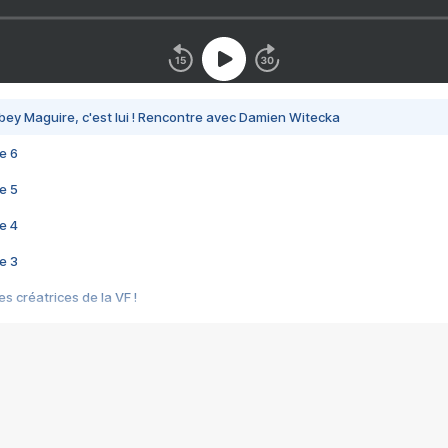
bey Maguire, c'est lui ! Rencontre avec Damien Witecka
e 6
e 5
e 4
e 3
s créatrices de la VF !
e 2
e 1
e Mektoub My Love arrive enfin ! Rencontre avec Shaïn Boumedine et Sal
i : après Toni en famille