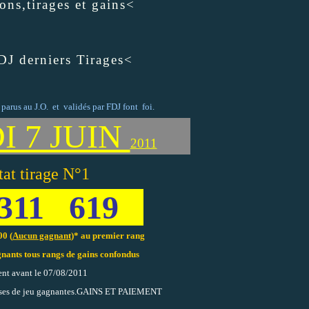
ons,tirages et gains<
J derniers Tirages<
s parus au J.O. et validés par FDJ font foi.
7 JUIN
2011
tat tirage N°1
311 619
0 (
Aucun gagnant
)* au premier rang
nants tous rangs de gains confondus
nt avant le 07/08/2011
ses de jeu gagnantes.
GAINS ET PAIEMENT