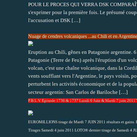
POUR LE PROCES QUI VERRA DSK COMPARAÎTR
s'exprimer pour la première fois. Le présumé coupa
l'accusation et DSK
[…]
Nuage de cendres volcaniques ...au Chili et en Argentin
Eruption au Chili, gênes en Patagonie argentine. 
Patagonie (Terre de Feu) après l'éruption d'un volc
volcan, c'est une chaîne volcanique, dans la Cordil
vents soufflant vers l'Argentine, le pays voisin, p
perturbent les activités économique et de la popul
secteur argentin: San Carlos de Bariloche
[…]
P.B.L.V. Episode 1736 & 1737 Lundi 6 Juin & Mardi 7 juin 2011"
EUROMILLIONS tirage de Mardi 7 JUIN 2011 résultats et gains. 
Tirages Samedi 4 juin 2011 LOTO® dernier tirage de Samedi 4 J