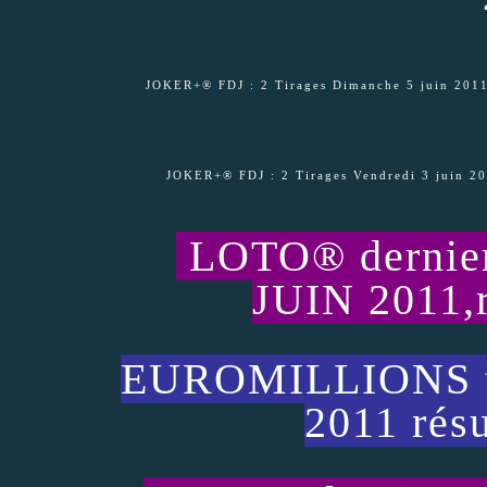
JOKER+® FDJ : 2 Tirages Dimanche 5 juin 201
JOKER+® FDJ : 2 Tirages Vendredi 3 ju
LOTO® dernier 
JUIN 2011,r
EUROMILLIONS ti
2011 résu