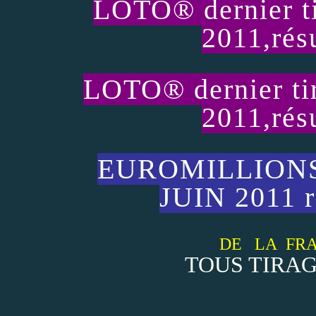
LOTO® dernier ti
2011,résu
LOTO® dernier ti
2011,résu
EUROMILLIONS t
JUIN 2011 ré
DE LA FRA
TOUS TIRAG