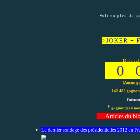
Voir en pied de pa
>JOKER + FD
Résul
0 0
(
Aucun g
142 482 gagnant
Paiemen
*
gagnant(s) = nom
AA
Articles du b
Le dernier sondage des présidentielles 2012 en F