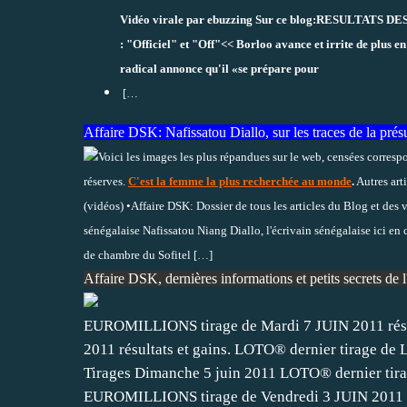
Vidéo virale par ebuzzing Sur ce blog:RESULTAT
: "Officiel" et "Off"<< Borloo avance et irrite de plus e
radical annonce qu'il «se prépare pour
[…
Affaire DSK: Nafissatou Diallo, sur les traces de la pré
Voici les images les plus répandues sur le web, censées corresp
réserves.
C'est la femme la plus recherchée au monde
.
Autres art
(vidéos) •Affaire DSK: Dossier de tous les articles du Blog et des
sénégalaise Nafissatou Niang Diallo, l'écrivain sénégalaise ici e
de chambre du Sofitel
[…]
Affaire DSK, dernières informations et petits secrets d
EUROMILLIONS tirage de Mardi 7 JUIN 2011 résu
2011 résultats et gains. LOTO® dernier tirage de
Tirages Dimanche 5 juin 2011 LOTO® dernier tirag
EUROMILLIONS tirage de Vendredi 3 JUIN 2011 