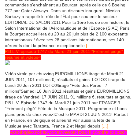
commandes s'enchaînent au Bourget, après celle de 6 Boeing
777 par Qatar Airways. Dans un discours inaugural, Nicolas
Sarkozy a rappelé le rôle de l'État pour soutenir le secteur.
EDITORIAL DU SALON 2011 Pour la 1ère fois de son histoire, le
Salon International de l’Aéronautique et de l’Espace (SIAE) Paris
le Bourget accueillera du 20 au 26 juin plus de 2 100 exposants
internationaux ! Avec ses 28 pavillons internationaux, ses 140
aéronefs dont la présence exceptionnelle
[…]
P.B.L.V. épisode 1747 du Mardi 21 juin 2011 "Frémont piégé",
résumé et vidéos<
Vidéo virale par ebuzzing EUROMILLIONS tirage de Mardi 21
JUIN 2011, 101 millions €, résultats et gains. LOTO® tirage du
Lundi 20 Juin 2011 LOTO®tirage "Fête des Pères : 7
millions"Samedi 18 Juin 2011,résultats et gains EUROMILLIONS
tirage de Vendredi 17 JUIN 2011, 91 millions €, résultats et gains.
P.B.L.V. Episode 1747 du Mardi 21 juin 2011 sur FRANCE 3
"Frémont piégé" Fête de la Musique 2011: Programme et bons
plans près de chez vous<C'est le MARDI 21 JUIN 2011! Partout
en France, en Belgique et ailleurs! Voir aussi la fête de la
Musique avec Taratata, France 2 et Nagui depuis
[…]
Astrologie-zodiac, controverse: Faut il y croire ou pas?