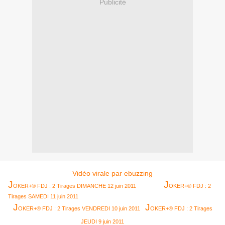
Publicité
Vidéo virale par ebuzzing
J
J
OKER+® FDJ : 2 Tirages DIMANCHE 12 juin 2011
OKER+® FDJ : 2
Tirages SAMEDI 11 juin 2011
J
J
OKER+® FDJ : 2 Tirages VENDREDI 10 juin 2011
OKER+® FDJ : 2 Tirages
JEUDI 9 juin 2011