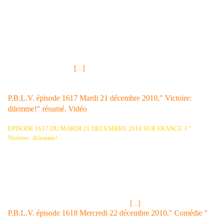
2011 est Miss Provence c'est Barbara MOREL Miss Nationale
2011 est la jeune Barbara MOREL, provençale de 19 ans qui
représentait sa région et qui a été sacrée dimanche 5 décembre
2010 à Paris, Salle Wagram. Etudiante à Aix-En-Provence, elle
est la première Miss Nationale et, nul doute que cette élection va
relancer de plus belle la fameuse "guerre des Miss de France". Il
y a eu quelques petits loupés lors de la cérémonie mais ils sont à
mettre sur le compte
[…]
DERNIER RESUMé de l'épisode de Mardi de Plus Belle La Vie:
P.B.L.V. épisode 1617 Mardi 21 décembre 2010," Victoire:
dilemme!" résumé. Vidéo
EPISODE 1617 DU MARDI 21 DECEMBRE 2010 SUR FRANCE 3 "
Victoire: dilemme!
"
Victoire est avec Sacha et lui dit que Lestournier
veut à présent autre chose que de l'argent. Il veut qu'elle élimine
Léonard, le grand-père de Rudy. Sacha ne la croit pas et finit par penser
, comme sa femme, qu'elle est la complice de Lestournier. Victoire ni
une, ni deux lui répond que dans ce cas qu'il aille la dénoncer à la
police, car elle préfère être en prison que de devoir faire un choix entre
Léonard et Jonas. Sacha se reprend et décide de réfléchir à une
solution avec elle. Lestournier apporte des
[…]
P.B.L.V. épisode 1618 Mercredi 22 décembre 2010," Comédie "