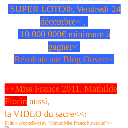
SUPER LOTO®, Vendredi 24
décembre< ,
10 000 000€ minimum à
gagner<
Résultats sur Blog Ouvert<
Autres ARTICLES DE BLOG OUVERT
MISS FRANCE, LA SAGA CONTINUE!
++Miss France 2011, Mathilde
Florin
aussi,
la VIDEO du sacre<<:
Et de 4 avec celle-ci du "Comité Miss France historique"<<