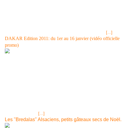
décembre 2010, les héritiers qui contrôlent plus de 73% du capital
d'Hermès se réuniront «pour une journée d'immersion», selon les infos
du JDD (Journal du Dimanche), paru ce samedi 27 novembre. A l'ordre
du jour de cette "réunion": -L'arrivée dangereuse du loup LVMH au
capital, celui-ci qui est désormais un actionnaire de taille puisqu'il
détient plus de 17% du capital de la société. Les héritiers
[…]
DAKAR Edition 2011: du 1er au 16 janvier (vidéo officielle
promo)
Tous les véhicules embarqués au Havre pour être sur place en temps
et heure STAGE 7 - IQUIQUE (CHI) / ANTOFAGASTA (CHI) -
08/01/2010Image 20 of 30 site officiel du DAKAR Dakar 2011 Official
Promo Video 1 LIEN SITE OFFICIEL<< Aller + Loin ARGENTINE Avec
près de 3 500 km de distance entre la frontière bolivienne et les
extrémités de la Terre... En savoir plus CHILI Long et mince. La
physionomie du Chili, dont les limites sont imposées d’un côté par... En
savoir plus VOIR NOTRE ARTICLE DAKAR 2010 ET VIDEOS<< LE
DEPART DES VEHICULES AU HAVRE MERCREDI 23 ET JEUDI 24
NOVEMBRE 2010
[…]
Les "Bredalas" Alsaciens, petits gâteaux secs de Noël.