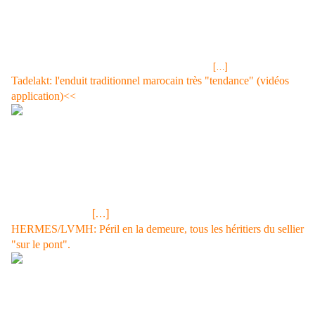
2001 a été sollicitée par France Télévisions pour animer aux côtés de
Gérard Holtz et Luc Alphand la prochaine édition du Dakar 2011 sur
France Télévisions. Deux gros veinards! Déclaration à TV Mag:« C'est
un rêve que de pouvoir vivre l'épreuve de l'intérieur, a-t-elle confié à TV
Mag.com. Ce sera une découverte pour moi et je
[…]
Tadelakt: l'enduit traditionnel marocain très "tendance" (vidéos
application)<<
Un enduit tendance lancé par la jet-set internationale qui
prend ses quartiers d'hiver à Marrakech image jpg Le
superbe Riad Maïpa à Marrakech. Source site
Etablissement Adresse site: www.riad-maipa.com/ L'enduit
"Tadelakt" d'extérieur ou d'intérieur est surtout utilisé en
France en déco
[…]
HERMES/LVMH: Péril en la demeure, tous les héritiers du sellier
"sur le pont".
La famille envisagerait un changement des règles du jeu actuelles...
image jpg Boutique Hermès www.purepeople.com/media/boutique-
hermes_m502772 Les suites de la saga Hermès/LVMH. Le vendredi 3