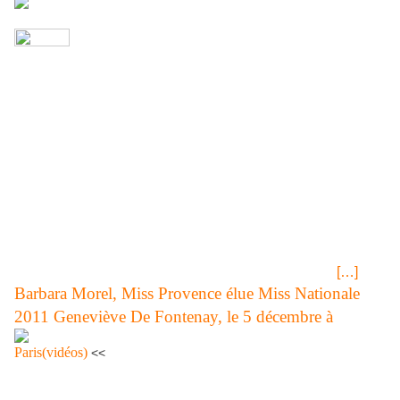
EST-CE LA DERNIERE...en date, oui? C'est un bon choix!
Nous mettons en ligne la vidéo du sacre de Mathilde qui
nous a été communiqué par le Comité Miss France
historique; nous le remercions de cet envoi. MISS
FRANCE 2011 CMF COMMUNIQUE DE PRESSE ET
PHOTOS. Mathilde FLORIN, une étudiante de 21 ans
originaire du département du NORD a été proclamée «
MISS FRANCE 2011 » lors d’un soirée de gala au CESAR
PALACE de PARIS, dimanche 19 décembre 2010.
Mathilde, blonde aux yeux bleus, mesure 1m77 pour 54
kg, 85–60-90. Cette élection était placée sous l’égide du «
COMITE MISS FRANCE » historique, créé à Paris
[…]
Barbara Morel, Miss Provence élue Miss Nationale
2011 Geneviève De Fontenay, le 5 décembre à
Paris(vidéos)
<<
Euro Millions de vendredi 10 décembre 2010 << Tirage LOTO®
Mercredi 8 décembre 2010,résultats et gains<< Miss Nationale