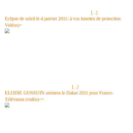
ont été annulés entre 10 et 17H00 (locales et GMT) à l'aéroport de
Londres-Heathrow, premier au monde en termes de trafic international,
et à Gatwick, deuxième aéroport britannique situé
[…]
Eclipse de soleil le 4 janvier 2011: à vos lunettes de protection
Vidéos)<
Tirage LOTO® Samedi 18 décembre 2010,résultats et gains<< 18
décembre 2010 Que va-t-il se passer le 4 janvier ? Eclipse de soleil du
4 janvier: la Direction générale de la santé recommande de se munir de
lunettes de protection La Direction générale de la santé (DGS) a
recommandé vendredi aux personnes désirant observer l'éclipse
partielle de soleil du 4 janvier prochain de se munir de lunettes de
protection spéciales, afin d'éviter les risques de lésions oculaires. Le 4
janvier 2011 au matin, une éclipse partielle de soleil sera visible en
France métropolitaine, de 7h50 jusqu'à
[…]
ELODIE GOSSUIN animera le Dakar 2011 pour France-
Télévision (vidéo)<<
Elodie Gossuin la Miss France 2001 animera le Dakar 2011 Vendredi le
10 décembre 2010 Elodie Gossuin sera consultante sport sur France 4
Après avoir soutenu et commenté le concours de Beauté de Miss
Nationale de Geneviève de Fontenay, Elodie Gossuin, la Miss France