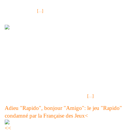
Gebit) Depuis peu, Duravit, un fabricant d'appareil sanitaire de grande
qualité, qui produit
[…]
Le NOUVEAU JEU DE GRATTAGE FDJ à 5€, mazette, FDJ a
sérieusement augmenté ses tarifs! Crescendo, le jeu de grattage
à gain immédiat que la Française des Jeux a lancé le 5
novembre 2010 au prix de 5 euros. Vous pourrez gagner “jusqu’à
250 000 euros si tous les numéros d’une même flèche
correspondent aux numéros gagnants découverts sous la
couronne.” Tirage LOTO® Lundi 22 novembre 2010,résultats et
gains Tirage LOTO® Samedi 20 novembre 2010,résultats et
gains Tirage LOTO® Mercredi 17 novembre et Lundi 15
Novembre 2010,résultats et gains Tirage LOTO® des Samedi 13
Novembre et Mercredi 10
[…]
Adieu "Rapido", bonjour "Amigo": le jeu "Rapido"
condamné par la Française des Jeux<
<<