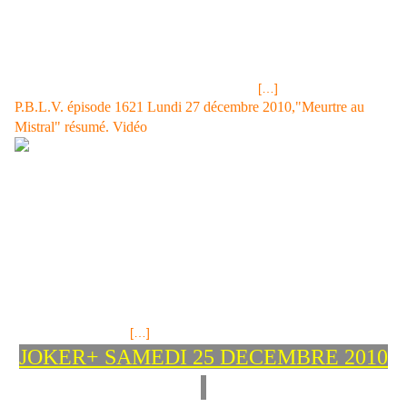
le réveillon comme si Jonas n'avait pas disparu ou comme s'il
allait être de retour aujourd'hui. Sacha mettra la main à la pâte,
lui aussi. Et ...Jonas rentre dans la maison, sa mère ne l'a pas
encore vu ceci grâce à l'action volontaire de Victoria...comme
quoi. L'apercevant elle se jette à son cou et l'embrasse
amoureusement. Jonas explique à Boher,
[…]
P.B.L.V. épisode 1621 Lundi 27 décembre 2010,"Meurtre au
Mistral" résumé. Vidéo
Tirage LOTO® de Noël Samedi 25 décembre 2010 résultats et
gains<< SUPER LOTO® tirage du 24 décembre 2010, jackpot 10
millions d'euros<< EPISODE 1621 DU LUNDI 27 DECEMBRE
2010 SUR FRANCE 3 "Meurtre au Mistral" Rudy arrive chez son
grand-père et Léo est là, il doit lui annoncer une mauvaise
nouvelle, son grand-père est décédé; il a été tué avec une arme
à feu, c'est donc un homicide volontaire... Lestournier arrive chez
Victoire et la force à mettre ses empreintes sur l’arme ayant servi
à tuer Léonard mais affirme, la main sur le coeur, qu’il ne la fera
pas accuser car il a
[…]
JOKER+ SAMEDI 25 DECEMBRE 2010