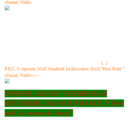
résumé. Vidéo
Tirage LOTO® Lundi 20 décembre 2010, résultats et gains<<
EPISODE 1618 DU MERCREDI 22 DECEMBRE 2010 SUR FRANCE 3
"Comédie" Rudy a pris le p'tit déj avec son grand-père. Celui-ci ne va
pas bien et finit par faire un malaise.L'abominable Lestournier demande
à Victoire pour combien de temps en a encore Léonard avec ce qu'elle
a versé dans son verre, réponse deux à trois semaines. Elle demande
quand Jonas sera libéré, quelques jours répond-t'il. A l'hôpitaln de la
Timone, Rudy souhaite que son grand-père reste en observation et que
des examens soient effectués, mais ce dernier refuse et
[…]
P.B.L.V. épisode 1620 Vendredi 24 décembre 2010,"Père Noël "
résumé. Vidéo<<<
EPISODE 1620 DU VENDREDI 24
DECEMBRE 2010 SUR FRANCE 3"Père
noël, le retour de Jonas"
Image jpg "Père-Noël au
bar du Mistral" qui se cache sous cet habit? Et Jonas est libéré
grâce à Victoire... Rebecca est finalement d'accord pour préparer