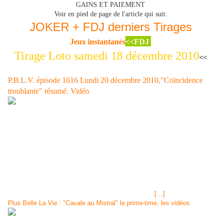
GAINS ET PAIEMENT
Voir en pied de page de l'article qui suit:
JOKER + FDJ derniers Tirages
Jeux instantanés
<<FDJ
Tirage Loto samedi 18 décembre 2010
<<
DERNIER RESUMé de l'épisode de Lundi de Plus Belle La Vie:
P.B.L.V. épisode 1616 Lundi 20 décembre 2010,"Coïncidence
troublante" résumé. Vidéo
Tirage LOTO® Samedi 18 décembre et Mercredi 15 décembre
2010,résultats et gains<< Plus Belle La Vie : "Cavale au Mistral" le
prime-time, les vidéos<< EPISODE 1616 DU LUNDI 20 DECEMBRE
2010 SUR FRANCE 3 Samia qui est de service au commissariat
découvre "le pauvre Lenn" en cellule, elle n'est pas au courant de
l'enquête et de ce qui s'est passé. Lenny continue de jouer le rôle du
débile de service afin qu'elle le libère. heureusement, Boher arrive et lui
apprend qu'il ne s'appelle pas Lenny, qu'il n'est pas handicapé et qu'il a
certainement plusieurs meurtres à son actif. Boher
[…]
Plus Belle La Vie : "Cavale au Mistral" le prime-time, les vidéos