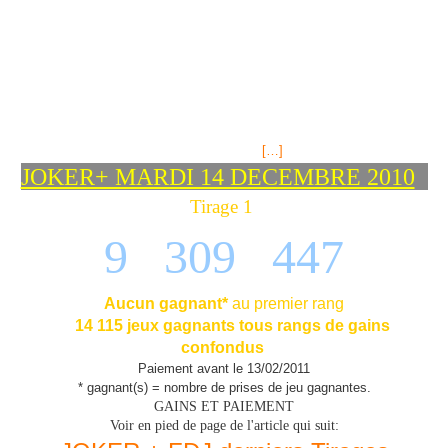
"Tous à Bruxelles!" Cet épisode est truffé d'indice annonçant le
déplacement de certains personnages de la série , pour le prime-time
qui se déroule dans la ville de Bruxelles en Belgique; découvrez les!
Victoire déboule chez Thomas pour lui raconter qu'elle a cédé, elle l'a
fait amour avec un homme pour de l'argent et toute la nuit. Elle a eu le
sentiment d'être violée. Thomas tente une fois de plus de l'influencer
pour qu'elle aille chez les policiers mais elle craint les mesures de
rétorsion, se faire "casser la gueule". Il lui
[…]
JOKER+ MARDI 14 DECEMBRE 2010
Tirage 1
9 309
447
Aucun gagnant*
au premier rang
14 115 jeux gagnants tous rangs de gains
confondus
Paiement avant le 13/02/2011
* gagnant(s) = nombre de prises de jeu gagnantes.
GAINS ET PAIEMENT
Voir en pied de page de l'article qui suit: