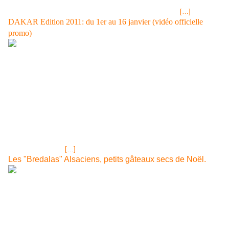
capital, celui-ci qui est désormais un actionnaire de taille puisqu'il
détient plus de 17% du capital de la société. Les héritiers
[…]
DAKAR Edition 2011: du 1er au 16 janvier (vidéo officielle
promo)
Tous les véhicules embarqués au Havre pour être sur place en temps
et heure STAGE 7 - IQUIQUE (CHI) / ANTOFAGASTA (CHI) -
08/01/2010Image 20 of 30 site officiel du DAKAR Dakar 2011 Official
Promo Video 1 LIEN SITE OFFICIEL<< Aller + Loin ARGENTINE Avec
près de 3 500 km de distance entre la frontière bolivienne et les
extrémités de la Terre... En savoir plus CHILI Long et mince. La
physionomie du Chili, dont les limites sont imposées d’un côté par... En
savoir plus VOIR NOTRE ARTICLE DAKAR 2010 ET VIDEOS<< LE
DEPART DES VEHICULES AU HAVRE MERCREDI 23 ET JEUDI 24
NOVEMBRE 2010
[…]
Les "Bredalas" Alsaciens, petits gâteaux secs de Noël.
On dit Bredalas, Bredele ou Bredle Cet article ayant
beaucoup plus aux internautes, Phil mettra en ligne dans
cet espace dans les jours prochains plusieurs autres
recettes de bredalas alsaciens. Voir la nouvelle recette des