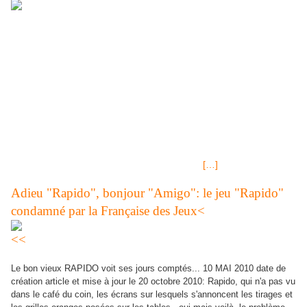
Le NOUVEAU JEU DE GRATTAGE FDJ à 5€, mazette, FDJ a
sérieusement augmenté ses tarifs! Crescendo, le jeu de grattage
à gain immédiat que la Française des Jeux a lancé le 5
novembre 2010 au prix de 5 euros. Vous pourrez gagner “jusqu’à
250 000 euros si tous les numéros d’une même flèche
correspondent aux numéros gagnants découverts sous la
couronne.” Tirage LOTO® Lundi 22 novembre 2010,résultats et
gains Tirage LOTO® Samedi 20 novembre 2010,résultats et
gains Tirage LOTO® Mercredi 17 novembre et Lundi 15
Novembre 2010,résultats et gains Tirage LOTO® des Samedi 13
Novembre et Mercredi 10
[…]
Adieu "Rapido", bonjour "Amigo": le jeu "Rapido"
condamné par la Française des Jeux<
<<
Le bon vieux RAPIDO voit ses jours comptés... 10 MAI 2010 date de
création article et mise à jour le 20 octobre 2010: Rapido, qui n'a pas vu
dans le café du coin, les écrans sur lesquels s'annoncent les tirages et