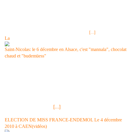
Nationale de Geneviève de Fontenay, Elodie Gossuin, la Miss France
2001 a été sollicitée par France Télévisions pour animer aux côtés de
Gérard Holtz et Luc Alphand la prochaine édition du Dakar 2011 sur
France Télévisions. Deux gros veinards! Déclaration à TV Mag:« C'est
un rêve que de pouvoir vivre l'épreuve de l'intérieur, a-t-elle confié à TV
Mag.com. Ce sera une découverte pour moi et je
[…]
La
Saint-Nicolas: le 6 décembre en Alsace, c'est "mannala", chocolat
chaud et "budemüess"
SAINT-NICOLAS La Saint-Nicolas est un moment
important en région Alsace.Dans cette région, c'est le 6
décembre que Saint-Nicolas passe pour récompenser les
enfants sages mais...pour ceux qui ne le sont pas, c'est
"Hans-Trapp"ou "Rubeltz" en lorrain, en français, c'est le
Père-fouettard" qui se chargera d'eux et qui parfois pourra
les emmener dans son
[…]
ELECTION DE MISS FRANCE-ENDEMOL Le 4 décembre
2010 à CAEN(vidéos)