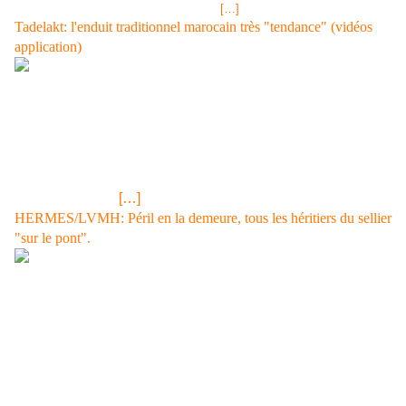
16 heures piles (un vote par jour et par
[…]
Tadelakt: l'enduit traditionnel marocain très "tendance" (vidéos
application)
Un enduit tendance lancé par la jet-set internationale qui
prend ses quartiers d'hiver à Marrakech image jpg Le
superbe Riad Maïpa à Marrakech. Source site
Etablissement Adresse site: www.riad-maipa.com/ L'enduit
"Tadelakt" d'extérieur ou d'intérieur est surtout utilisé en
France en déco
[…]
HERMES/LVMH: Péril en la demeure, tous les héritiers du sellier
"sur le pont".
La famille envisagerait un changement des règles du jeu actuelles...
image jpg Boutique Hermès www.purepeople.com/media/boutique-
hermes_m502772 Les suites de la saga Hermès/LVMH. Le vendredi 3
décembre 2010, les héritiers qui contrôlent plus de 73% du capital
d'Hermès se réuniront «pour une journée d'immersion», selon les infos
du JDD (Journal du Dimanche), paru ce samedi 27 novembre. A l'ordre
du jour de cette "réunion": -L'arrivée dangereuse du loup LVMH au