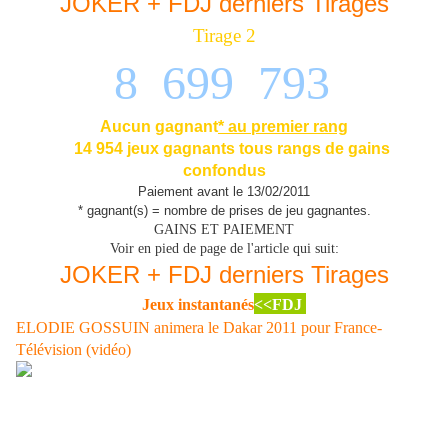
JOKER + FDJ derniers Tirages
Tirage 2
8 699 793
Aucun gagnant
* au premier rang
14 954 jeux gagnants tous rangs de gains
confondus
Paiement avant le 13/02/2011
* gagnant(s) = nombre de prises de jeu gagnantes.
GAINS ET PAIEMENT
Voir en pied de page de l'article qui suit:
JOKER + FDJ derniers Tirages
Jeux instantanés
<<FDJ
ELODIE GOSSUIN animera le Dakar 2011 pour France-
Télévision (vidéo)
Elodie Gossuin la Miss France 2001 animera le Dakar 2011 Vendredi le
10 décembre 2010 Elodie Gossuin sera consultante sport sur France 4
Après avoir soutenu et commenté le concours de Beauté de Miss