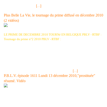
y a eu quelques petits loupés lors de la cérémonie mais ils sont à
mettre sur le compte
[…]
Plus Belle La Vie, le tournage du prime diffusé en décembre 2010
(2 vidéos)
LE PRIME DE DECEMBRE 2010 TOURNé EN BELGIQUE PBLV - RTBF :
Tournage du prime n°2 2010 PBLV - RTBF
:
Tournage du prime n°2 2010
envoyé par fithony. - Les grands événements de la vie de famille en
vidéo. Nouvelles infos sur "Enquêtes Parallèles", le prime diffusé en
décembre 2010; la Belgique où est tourné ce prime bénéficiera d'une
diffusion le vendredi 10 décembre prochain sur La Deux et les Suisses
le samedi 11 décembre 2010 sur la chaîne de télévision TSR1 . Les
fans suisses et ceux qui, frontaliers mais français résident par exemple
en Alsace ou dans le Territoire de Belfort ou dans
[…]
P.B.L.V. épisode 1611 Lundi 13 décembre 2010,"prostituée"
résumé. Vidéo
Tirage LOTO® Samedi 11 décembre 2010,résultats et gains Euro
Millions de vendredi 10 décembre 2010 << EPISODE 1611 DU LUNDI
13 DECEMBRE 2010 SUR FRANCE 3 "prostituée" Image jpg: Victoire