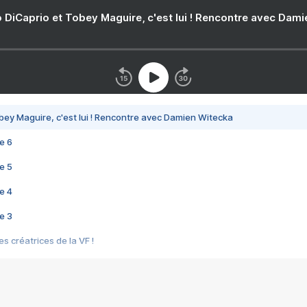
 DiCaprio et Tobey Maguire, c'est lui ! Rencontre avec Dam
bey Maguire, c'est lui ! Rencontre avec Damien Witecka
e 6
e 5
e 4
e 3
s créatrices de la VF !
e 2
e 1