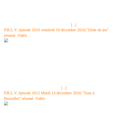
se prostitue pour rembourser sa dette de jeu... Victoire n'a toujours pas
trouvé de solution pour rembourser ses dettes de jeu, la somme est
importante. Elle va demander encore un délai pour le solde de 37000€.
Son bailleur de fonds de jeux le dénommé Lestournier refuse et lui de
se prostituer rembourser. Hors de question pour Victoire mais il lui dit
qu'elle n'a pas le choix. Rebecca, l'épouse de
[…]
P.B.L.V. épisode 1610 vendredi 10 décembre 2010,"Dette de jeu"
résumé. Vidéo
EPISODE 1610 DU VENDREDI 10 DECEMBRE 2010 SUR FRANCE 3
"Dette de jeu importante pour Victoire" Image jpg: Victoire a contractée
une dette de jeu de 67 000€ et est menacée si elle ne la rembourse pas
rapidement...c'est la cata! Roland tente de rassurer Mirta quant à la
situation de Luna qui a renouée avec la conso de drogue dure. Elle
aimerait pouvoir en parler avec elle mais Rudy considèe qu'il est trop
tôt car elle souffre et c'est encore trop frais pour celle-ci. Luna est chez
son fils avec son ex, Guillaume, elle demande à ce qu'ils la détachent.
Refus catégorique, et elle sera confiée
[…]
P.B.L.V. épisode 1612 Mardi 14 décembre 2010,"Tous à
Bruxelles" résumé. Vidéo
EPISODE 1612 DU MARDI 14 DECEMBRE 2010 SUR FRANCE 3