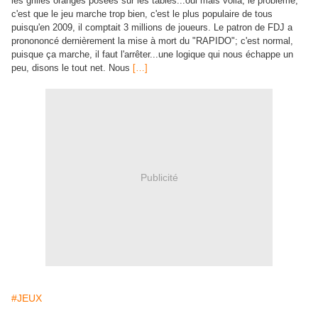
les grilles oranges posées sur les tables...oui mais voilà, le problème,
c'est que le jeu
marche trop bien, c'est le plus populaire de tous
puisqu'en 2009, il comptait 3 millions de joueurs. Le patron de FDJ a
pronononcé dernièrement la mise à mort du "RAPIDO"; c'est normal,
puisque ça marche, il faut l'arrêter...une logique qui nous échappe un
peu, disons le tout net. Nous
[…]
Publicité
#JEUX