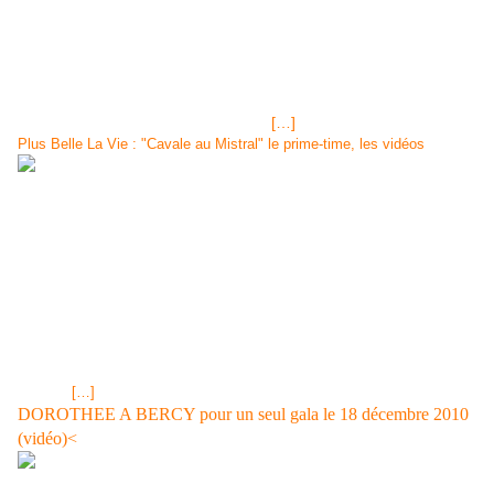
vous souvenez que, ne croyant pas à votre chance, vous l'avez
probablement jeté! C'est précisément ce qui est arrivé à un
espagnol du pays Basque, Ignacio Gonzalez, habitant de
Llodio...où l'affaire se corse, c'est que vous avez joué avec
plusieurs amis. Là, vous avez très chaud et très mal car votre
erreur ne va pas être appréciée par
[…]
Plus Belle La Vie : "Cavale au Mistral" le prime-time, les vidéos
Le PRIME TIME de JUILLET 2010, "Cavale au Mistral" Plus Belle La
Vie,prime-time "Enquêtes parallèles" images-vidéos le 17 décembre
2010 Tirage LOTO® Mercredi 15 décembre 2010,résultats et gains LE
PRIME DE DECEMBRE 2010 TOURNé EN BELGIQUE Images du
Prime de décembre 2010 "Enquêtes parralèlles"et, en pied d'articles,
les liensou vidéos des derniers prime de 2009 et + Le prime 2010 de
décembre , un beua cadeau de la TV du service public! image jpg
capture d'écrans RTBF Picasa Prime pblv partie 1 Les personnages
dans le Prime - Coline D’INCA (Sybille), - Aurélie VANECK (Ninon), -
Ludovic
[…]
DOROTHEE A BERCY pour un seul gala le 18 décembre 2010
(vidéo)<