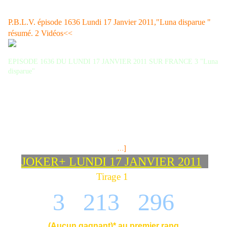
P.B.L.V. épisode 1636 Lundi 17 Janvier 2011,"Luna disparue "
résumé. 2 Vidéos<<
EPISODE 1636 DU LUNDI 17 JANVIER 2011 SUR FRANCE 3 "Luna
Rudy est inquiet de ne pas savoir où est sa mère,
disparue"
d’autant plus que Mirta n’a pas eu de nouvelles du week-end et
qu’elle lui apprend qu’elle est allée dîner chez Rebecca vendredi.
Rudy révèle quand-même à sa grand-mère que c’est Luna qui a
initiée Rebecca à la drogue. Rudy décide de rendre visite à
Rebecca pour savoir à quand elle est partie de chez elle vendredi
dernier. Il lui explique qu’il est inquiet car elle n’est pas rentrée du
week-end.Luna a disparu... Rebecca comprend qu’il la
soupçonne de lui avoir donné de
[
…]
JOKER+ LUNDI 17 JANVIER 2011
Tirage 1
3 213 296
(
Aucun gagnant
)
* au premier rang