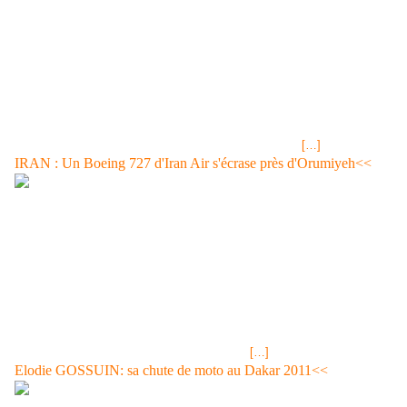
10 janvier 2011 Emission sur FRANCE 2 dédiée au terrorisme au Sahel
Excellente émission sur FRANCE 2, ce lundi 10 janvier dans le cadre
de la 1ère partie de "MOTS CROISES", émission dédiée au terrorisme
et en particulier aux dernières actions d'Aqmi au Sahel. L'un des invités
Mohamed-Mahmoud OULD MOHAMEDOU, Ancien Ministre des
Affaires étrangères de Mauritanie (2008-2009) et politologue considère
que Aqmi est un mouvement qui ne peut pas être qualifié de politique
mais que celui-ci, l'héritier des GIA algérien, n'a comme finalité que
d'encaisser des rançons prélevées lors d'enlèvements
[…]
IRAN : Un Boeing 727 d'Iran Air s'écrase près d'Orumiyeh<<
Un avion de ligne s'écrase en Iran, au moins 70 morts dimanche 9
janvier 2011 TEHERAN (Reuters) - Un avion de ligne de la compagnie
Iran Air s'est écrasé dimanche dans le nord-ouest de l'Iran, faisant 70
morts au moins parmi la centaine de personnes à bord, selon le
Croissant rouge iranien. Article complet Blog Ouvert:Selon des chiffres
annoncés par la télévision d'Etat, c'est en fait 156 personnes qui se
trouvaient à bord du Boeing 727 qui effectuait la liaison Téhéran-
Urumiyeh. L'appareil s'est écrasé juste avant l'atterrissage dans des
conditions météorologiques très mauvaises.
[…]
Elodie GOSSUIN: sa chute de moto au Dakar 2011<<