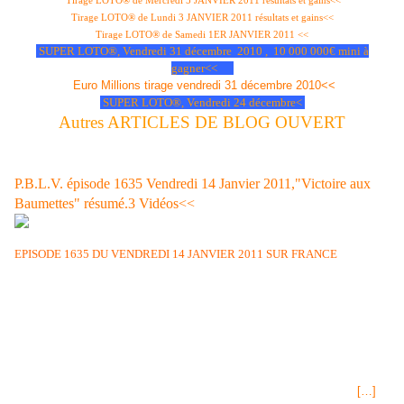
Tirage LOTO® de Mercredi 5 JANVIER 2011 résultats et gains<<
Tirage LOTO® de Lundi 3 JANVIER 2011 résultats et gains<<
Tirage LOTO® de Samedi 1ER JANVIER 2011 <<
SUPER LOTO®, Vendredi 31 décembre 2010 , 10 000 000€ mini à
gagner<<
Euro Millions tirage vendredi 31 décembre 2010<<
SUPER LOTO®, Vendredi 24 décembre<
Autres ARTICLES DE BLOG OUVERT
DERNIER RESUMé des épisodes de Plus Belle La Vie:
P.B.L.V. épisode 1635 Vendredi 14 Janvier 2011,"Victoire aux
Baumettes" résumé.3 Vidéos<<
EPISODE 1635 DU VENDREDI 14 JANVIER 2011 SUR FRANCE
3
Victoire, objet d'un mandat de dépôt doit être transférée à la prison des
Baumettes. Elle a quand même le tremps de dire à Samia que,
cherchant dans la mauvaise direction, ils ne trouveront jamais les
coupables. Elle a le trouillomètre à zéro à l'idée d'aller en prison mais
Samia tente de la rassurer. Tu parles...! Victoire pense que le complice
de Lestournier va tenter de la faire éliminer quand elle sera en
prison...une bonne info à méditer par la police. Guillaume parle à
Adriana des craintes de Rudy concernant la rancune de Rebecca
[…]