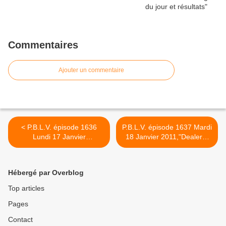
Commentaires
Ajouter un commentaire
< P.B.L.V. épisode 1636
P.B.L.V. épisode 1637 Mardi
Lundi 17 Janvier
18 Janvier 2011,"Dealer?"
2011,"Luna disparue "
résumé. 3 Vidéos >
résumé. 2 Vidéos
Hébergé par Overblog
Top articles
Pages
Contact