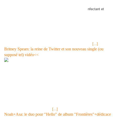
image jpg capture d'écran vidéo . L'ex Miss au sol. France 4 Plus de
peure que de mal pour la jolie ex-Miss France . Un dési
nfectant et
quelques protections contre la poussière des pistes et c'est
reparti...l'amour-propre aurait pu en souffrir mais il n'en est rien. Cette
femme est intelligente et simple. Bon rétablissement quand-même.
Autre article de Blog Ouvert sur Elodie Gossuin ELODIE GOSSUIN sur
le Dakar 2011 pour France-TV et sa chute! (vidéo)<<< VIDEO DE LA
CHUTE D'ELODIE GOSSUIN Elodie Gossuin la Miss France 2001 sera
dans le Dakar 2011 pour France TV De Sophie Thalmann,
[…]
Britney Spears: la reine de Twitter et son nouveau single (ou
supposé tel) vidéo<<
Fuite du nouveau single de Britney Spears... Est-ce vraiment elle qui
interprête? Réponse très bientôt!<< Actu France-Soir 10/01/11 à 19h12
La chanson "Hold It Against Me" de Britney Spears a fuité sur le Web.
Cette future bombe dance soulève toutefois quelques doutes.<< Fake
ou vrai morceau ? Il est désormais possible d'écouter le nouveau
simple de Britney Spears sur la Toile : la chanson Hold It Against Me
alors que ce morceau, figurant sur le septième album de l'artiste, ne
doit sortir que mardi 11 janvier. Titre annoncé en grandes pompes sur
Twitter, Facebook et MySpace,
[…]
Noah+Asa: le duo pour "Hello" de album "Frontières"+dédicace