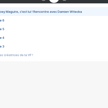
bey Maguire, c'est lui ! Rencontre avec Damien Witecka
e 6
e 5
e 4
e 3
s créatrices de la VF !
e 2
e 1
e Mektoub My Love arrive enfin ! Rencontre avec Shaïn Boumedine et Sal
i : après Toni en famille
elle réalise le bouleversant Dites lui que je l'aime
ais ! Rencontre autour de Vie privée de Rebecca Zlotowski