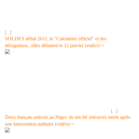
aéronefs dont 150 du type "New Engine option" NEO• équipés de
nouveaux moteurs et 30 appareils de la précédente configuration. Le
montant de cette commande serait de douze milliards d'euros,
commande passée par la compagnie Indienne INDIGO. Ce transporteur
indien assure des vols low cost, c'est dire qu'il a le vent en poupe par
[…]
SOLDES début 2011, le "Calendrier officiel" et des
dérogations...elles débutent le 12 janvier (vidéo)<<
Lille, Grand-Nord! Ça solde chez les Créateurs !
Les soldes débutent en Lorraine, une semaine avant le reste de la
France pour cause de frontières communes avec la Belgique et le
Duché du Luxembourg. Mais il y a d'autres départements concernés,
les Landes , les D.O.M. ... Voir la vidéo. Nous sommes à J-2...les
cartes bleues vont chauffer! Polémique autour des soldes dans le Sud-
Ouest Les soldes d'hiver ont commencé une semaine avant le reste de
la France dans les Landes et les Pyrénées-Atlantiques ce mercredi
pour coïncider avec ceux pratiqués en Espagne. Mais ça n'est pas le
cas à Tarbes, qui devra attendre le 12 janvier. le 07 janvier
[…]
Deux français enlevés au Niger: ils ont été retrouvés morts après
une intervention militaire (vidéo)<<