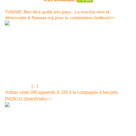
TUNISIE: Ben Ali a quitté son pays...La marche vers la
démocratie & Nawaat.org pour la contestation (vidéos)<<
Mise à jour du 15 janvier 2011 Tunisie : Ben Ali ou le règne de la
corruption<< VIDEO BFM TV:Parmi les principaux griefs des
Tunisiens contre le régime de Ben Ali : la corruption. La famille, et
surtout la belle-famille de l'ancien président, sont accusées
d'avoir mis la main sur des pans entiers de l'économie. le 15
janvier 2011 à 13:48, durée 01:14 BLOG OUVERT le 15 janvier
2011:Un spécialiste du Monde Arabe interviewé sur BFM TV
déclarait que le système mafieux mis en place par la famille Ben
Ali (à l'initiative de Madame semble-t'il ) se déroulait de la façon
suivante: -Un
[…]
Airbus vend 180 appareils A 320 à la compagnie à bas prix
INDIGO (Inde)Vidéo<<
180 A 320 pour INDIGO , compagnie lowcost Le constructeur européen
après avoir annoncé la semaine dernière des commandes d'A380 par
Asiana Airways (Corée) , le jumbo-gros porteur et d'appareil A 320 par
Easy Jet révèle une commande géante d'appareils A 320 soit 180