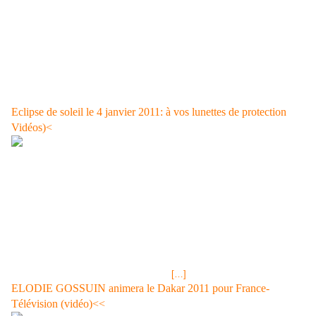
La salle était remplie à la motié: environ 5 000 places réservées sur 10
000 disponibles. Concert unique de Dorothée ce soir à Bercy Quelques
mois après un retour plutôt réussi à l’Olympia, Dorothée s’apprête à
relever un autre défi de taille : remplir Bercy ce samedi soir. Et pour
l’aider à atteindre cet objectif, Hélène et les Musclés seront de la partie.
Concert unique de Dorothée ce soir à Bercy le 18 décembre 2010 à
17:10, durée 01:38 Concert unique de Dorothée ce soir à Bercy envoyé
par BFMTV. - Regardez les dernières vid...
Eclipse de soleil le 4 janvier 2011: à vos lunettes de protection
Vidéos)<
Tirage LOTO® Samedi 18 décembre 2010,résultats et gains<< 18
décembre 2010 Que va-t-il se passer le 4 janvier ? Eclipse de soleil du
4 janvier: la Direction générale de la santé recommande de se munir de
lunettes de protection La Direction générale de la santé (DGS) a
recommandé vendredi aux personnes désirant observer l'éclipse
partielle de soleil du 4 janvier prochain de se munir de lunettes de
protection spéciales, afin d'éviter les risques de lésions oculaires. Le 4
janvier 2011 au matin, une éclipse partielle de soleil sera visible en
France métropolitaine, de 7h50 jusqu'à
[…]
ELODIE GOSSUIN animera le Dakar 2011 pour France-
Télévision (vidéo)<<