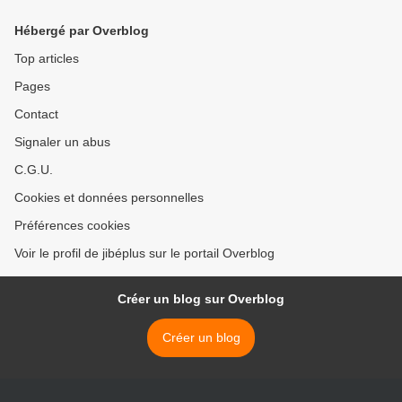
17 Mars résumés, 3 vidéos
Hébergé par Overblog
Top articles
Pages
Contact
Signaler un abus
C.G.U.
Cookies et données personnelles
Préférences cookies
Voir le profil de jibéplus sur le portail Overblog
Créer un blog sur Overblog
Créer un blog