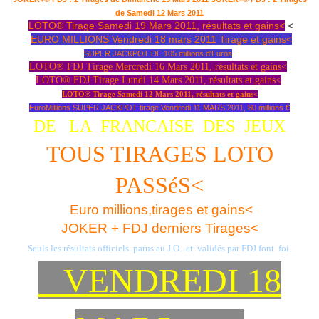
de Samedi 12 Mars 2011
LOTO® Tirage Samedi 19 Mars 2011, résultats et gains<
<
EURO MILLIONS Vendredi 18 mars 2011 Tirage et gains<
SUPER JACKPOT DE 105 millions d'Euros
LOTO® FDJ Tirage Mercredi 16 Mars 2011, résultats et gains<
LOTO® FDJ Tirage Lundi 14 Mars 2011, résultats et gains<
LOTO® Tirage Samedi 12 Mars 2011, résultats et gains<
EuroMillions SUPER JACKPOT tirage Vendredi 11 MARS 2011, 80 millions €
DE LA FRANCAISE DES
JEUX
TOUS TIRAGES LOTO
PASSéS<
Euro millions,tirages et gains<
JOKER + FDJ derniers Tirages<
Seuls les résultats officiels parus au J.O. et validés par FDJ font foi.
VENDREDI 18