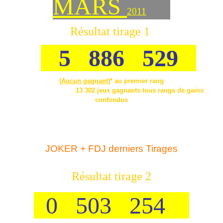
MARS
2011
Résultat tirage 1
5 886 529
(
Aucun gagnant
)* au premier rang
13 302 jeux gagnants tous rangs de gains
confondus
Paiement avant le 18/05/2011
* gagnant(s) = nombre de prises de jeu gagnantes.
GAINS ET
PAIEMENT
Voir en pied de page de l'article-lien qui suit:
JOKER + FDJ derniers Tirages
Résultat tirage 2
0 503 254