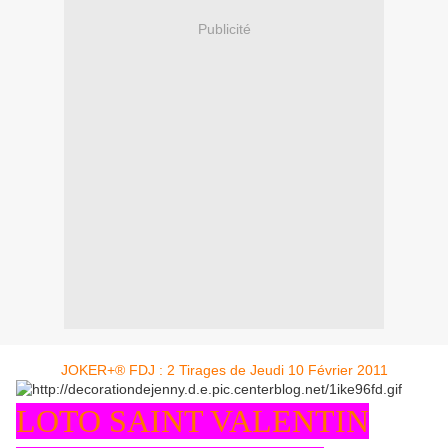
Publicité
JOKER+® FDJ : 2 Tirages de Jeudi 10 Février 2011
LOTO SAINT VALENTIN