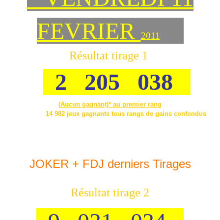
FEVRIER
2011
Résultat tirage 1
2 205 038
(
Aucun gagnan
t)
* au premier rang
14 982 jeux gagnants tous rangs de gains confondus
Paiement avant le 13/04/2011
* gagnant(s) = nombre de prises de jeu gagnantes.
GAINS ET
PAIEMENT
Voir en pied de page de l'article qui suit:
JOKER + FDJ derniers Tirages
Résultat tirage 2