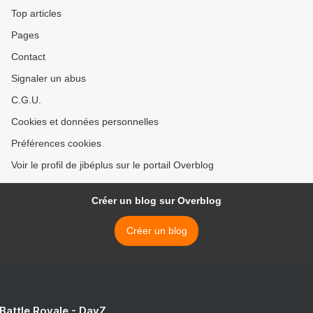
Top articles
Pages
Contact
Signaler un abus
C.G.U.
Cookies et données personnelles
Préférences cookies
Voir le profil de jibéplus sur le portail Overblog
Créer un blog sur Overblog
Créer un blog
 Battle Royale - DayZ