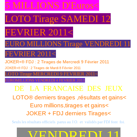
5 MILLIONS D'Euros<
LOTO Tirage SAMEDI 12
FEVRIER 2011<
EURO MILLIONS Tirage VENDREDI 11
FEVRIER 2011<
JOKER+® FDJ : 2 Tirages de Mercredi 9 Février 2011
JOKER+® FDJ : 2 Tirages de Mardi 8 Février 2011
LOTO Tirage MERCREDI 9 FEVRIER 2011<
EUROMILLIONS VENDREDI 4 FEVRIER 2011
DE LA FRANCAISE DES
JEUX
LOTO® derniers tirages ,résultats et gains<
Euro millions,tirages et gains<
JOKER + FDJ derniers Tirages<
Seuls les résultats officiels parus au J.O. et validés par FDJ font foi.
VENDREDI 11