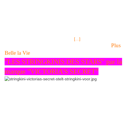
appareils ? C'est une interrogation qui semble légitime si, comme
le prétend Paul Courbis, ingénieur informaticien dans une
mémoire cachée le smartphone "espionne"son propriétaire. Mais
qui a intérêt à localiser ou à pister le détenteur d'un tel appareil?
La CNIL semble prendre ce problème au sérieux mais disons le
tout net, ce problème n'est pas une grande première car; lors
d'un entretien avec un banquier, celui-ci nous retraçait notre
parcours d'une période de congés au
[…]
Tous les articles et résumés de Plus Belle La Vie:
Plus
Belle la Vie
<< (278)
"LES STRINGKINIS DES STARS" par la
marque "VICTORIA'S SECRET"
Les stars américaines et + portent ces maillots de bains plutôt sexy
Marque "VICTORIA'S SECRET", les stringkinis des Stars< Site
web<<< image Victoria's capture d'écran "Stringbikini" Vous rêviez
Madame de ces maillots de bains de stars...Victoria's Secret vous les
proposent pour cet été 2011 sur la plage. Vidéos "Victoria's Secret"
stelt Stringkini voor zoominvla "Victoria's Secret's" Swim 2011
collection: Behind-the-scenes at racy swimwear shoot Cliquer sur les
images ci-dessous pour accéder au détail de chaque maillot de bain V
S Beach Sexy® Autres articles de Blog Ouvert, liés Mode, tendances.,