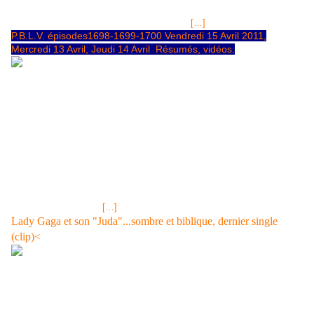
l’argent qu’elle aurait subtilisé. Céline nie mais ce triste personnage ne
veut rien entendre, il veut récupérer son fric
[…]
P.B.L.V. épisodes1698-1699-1700 Vendredi 15 Avril 2011,
Mercredi 13 Avril, Jeudi 14 Avril Résumés, vidéos.
LOTO® Dernier tirage Mercredi 13 Avril 2011, résultats et gains LOTO®
Dernier tirage Lundi 11Avril 2011, résultats et gains LOTO® Dernier
tirage Samedi 9 Avril 2011, résultats et gains< EURO MILLIONS
Dernier tirage Vendredi 8 Avril 2011< P.B.L.V. Episode 1698 du Mercredi
13 Avril 2011 sur France "Céline a trouvé son amour" Image jpg Picasa
"Céline a enfin trouvé celui qu'elle cherchait, ça n'était pas Boher mais
Vivien, le militaire et taulard" Peiné par ce qui arrive à son copain
Boher, Jean-François va voir Samia pour qu'elle lui laisse une deuxième
chance. Il affirme que
[…]
Lady Gaga et son "Juda"...sombre et biblique, dernier single
(clip)<
Vidclip Gaga nouveau single "Juda" Certains diront encore que
décidément, Gaga copie Madonna... Lady Gaga - Judas (Audio)
LadyGagaVEVO Lady Gaga - Judas (Official Version) Vidéo