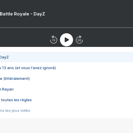
 Battle Royale - DayZ
 DayZ
 a 13 ans (et vous l'avez ignoré)
e (littéralement)
im Rayan
 toutes les règles
s les jeux vidéo
us choquant de Rockstar ? - Le scandale BULLY
e plus moche de Steam