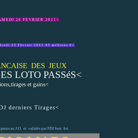
AMEDI 26 FEVRIER 2011<
dredi 25 Février 2011 43 millions €<
NCAISE DES
JEUX
ES LOTO PASSéS<
ions,tirages et gains<
J derniers Tirages<
s parus au J.O. et validés par FDJ font foi.