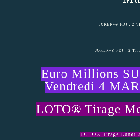
JOKER+® FDJ : 2 Ti
JOKER+® FDJ : 2 Tira
Euro Millions S
Vendredi 4 MARS
LOTO® Tirage Mer
LOTO® Tirage Lundi 28 