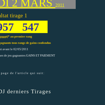
I 2 MARS
2011
ltat tirage 1
957 547
gnan
t)* au premier rang
gagnants tous rangs de gains confondus
t avant le 02/05/2011
ses de jeu gagnantes.
GAINS ET PAIEMENT
 page de l'article qui suit:
J derniers Tirages