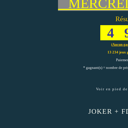
MERCRED
Résu
4 
(
Aucun ga
13 234 jeux 
Paiemen
* gagnant(s) = nombre de pri
Voir en pied de
JOKER + FD