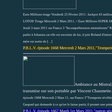
Euro Millions tirage Vendredi 25 Février 2011: Jackpot 43 millio
LOTO® Tirage Mercredi 2 Mars 2011, < Euro Millions SUPER JA
Jeudi 3 mars 2011 sur France 3 "Incompréhension mistralienne" Rol
parler à Johanna car elle est enceinte de lui, il prie Roland d'int
mère est sortie
de
[…]
P.B.L.V. épisode 1668 Mercredi 2 Mars 2011,"Tromperi
Ambiance au Mistral,
transmise sur son portable par Vincent Chaumette..
épisode 1668 Mercredi 2 Mars 11, sur France 3"Tromperie révélée" 
Gaspard qui demande à ce qu'on le laisse partir, il promet une p
P.B.L.V. épisode 1667 Mardi 1er Mars 2011,"patron séq