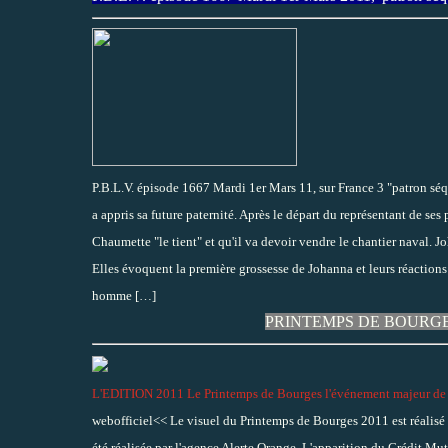
P.B.L.V. épisode 1667 Mardi 1er Mars 11, sur France 3 "patron séqu
a appris sa future paternité. Après le départ du représentant de ses
Chaumette "le tient" et qu'il va devoir vendre le chantier naval. Jo
Elles évoquent la première grossesse de Johanna et leurs réactions
homme
[…]
PRINTEMPS DE BOURGES: Ed
L'EDITION 2011 Le Printemps de Bourges l'événement majeur de l
webofficiel<< Le visuel du Printemps de Bourges 2011 est réalisé
été réalisée par l'agence Alerte Orange. L'apparition du Crédit Mutu