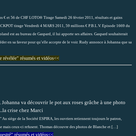
ns € et 56 de CHF LOTO® Tirage Samedi 26 février 2011, résultats et gains
CKPOT tirage Vendredi 4 MARS 2011, 59 millions € P.B.L.V. Episode 1669 du
and est au bureau de Gaspard, il lui apporte ses affaires. Gaspard souhaiterait
ercéder en sa faveur pour qu’elle accepte de le voir. Rudy annonce à Johanna que sa
e révélée" résumés et vidéos<<
 Johanna va découvrir le pot aux roses grâche à une photo
.la crise chez Marci
Au siège de la Société ESPIRA, les ouvriers retiennent toujours le patron,
rime mais ceux-ci refusent. Thomas découvre des photos de Blanche et
[…]
uestré" résumés et vidéos<<