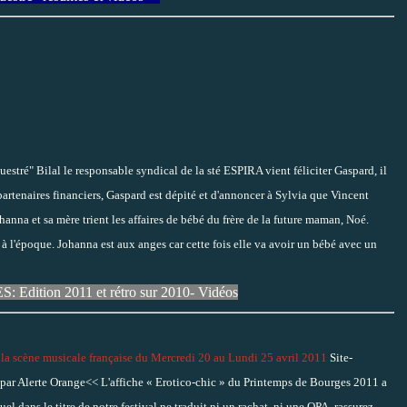
estré" Bilal le responsable syndical de la sté ESPIRA vient féliciter Gaspard, il
 partenaires financiers, Gaspard est dépité et d'annoncer à Sylvia que Vincent
hanna et sa mère trient les affaires de bébé du frère de la future maman, Noé.
 à l'époque. Johanna est aux anges car cette fois elle va avoir un bébé avec un
ition 2011 et rétro sur 2010- Vidéos
a scène musicale française du Mercredi 20 au Lundi 25 avril 2011
Site-
 par Alerte Orange<< L'affiche « Erotico-chic » du Printemps de Bourges 2011 a
el dans le titre de notre festival ne traduit ni un rachat, ni une OPA, rassurez-