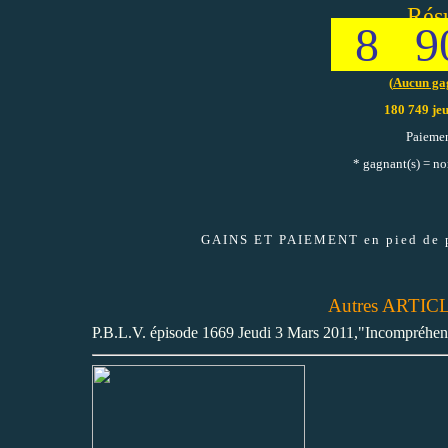
Résu
8 9
(
Aucun ga
180 749 jeu
Paiemen
* gagnant(s) = no
GAINS ET PAIEMENT en pied de 
Autres ARTI
P.B.L.V. épisode 1669 Jeudi 3 Mars 2011,"Incompréhens