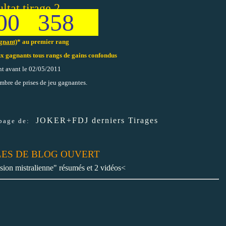
ltat tirage 2
00 358
gnant)
* au premier rang
x gagnants tous rangs de gains confondus
t avant le 02/05/2011
mbre de prises de jeu gagnantes.
JOKER+FDJ derniers Tirages
page de:
CLES DE BLOG OUVERT
ion mistralienne" résumés et 2 vidéos<