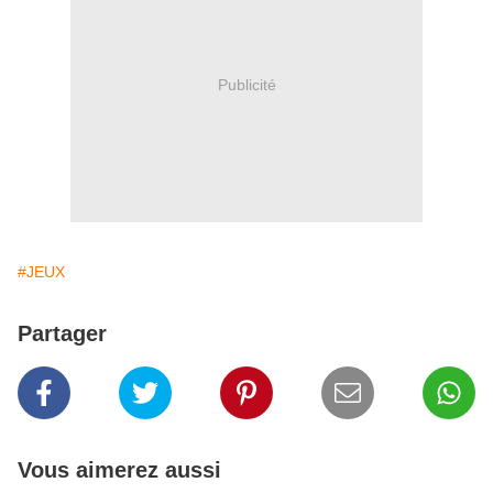
Publicité
#JEUX
Partager
Vous aimerez aussi