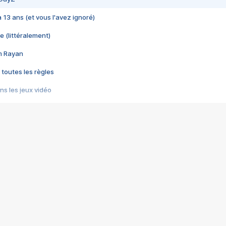
 a 13 ans (et vous l'avez ignoré)
e (littéralement)
im Rayan
 toutes les règles
s les jeux vidéo
us choquant de Rockstar ? - Le scandale BULLY
e plus moche de Steam
du RÊVE tourne au CAUCHEMAR
pendant 8 heures
it… à tort
umiliés par un jeu vidéo
ire - Final Fantasy 8