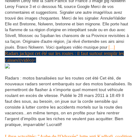
Nolwenn Leroy fête la Saint-Patrick sur France 3 image jpg Nolwenn
Leroy France 3 et ci dessous NL source Google Merci de vos
commentaires et suggestions. Signaler une autre imageVous avez
trouvé des images choquantes. Merci de les signaler. AnnulerValider
Elle est Bretonne, Nolwenn, bretonne et bien mignone. Elle porte haut
la flamme de sa région d'origine en interpêtant seule ou en duo avec
Stivell, Miossec ou Squiban les chansons de sa Province revisitées à
sa façon. Originaire d'autre région, j'ai rêvé d'entendre ses airs ainsi
joués. Bravo Nolwenn. Voici quelques vidéo musique pour
[…]
Radars jackpot cet été sur les routes : il faut surtout remplir les
caisses!(vidéo)<
Radars : motos banalisées sur les routes cet été Cet été, de
nouveaux radars seront embarqués sur des motos banalisées. Ils
permettront de flasher à n'importe quel moment tout véhicule
roulant en excès de vitesse. Publié le 28 mars 2011 à 18:49 Il
faut des sous, au besoin, on joue sur la corde sensible qui
consiste à lutter contre les accidents mortels sur la route des
vacances...en même temps, on en profite pour faire rentrer
l'argent d'impôts que les riches ne veulent pas acquitter. Bien
pratique, imparrable! Lucratif!
Libye actualités: "Aube de l'Odyssée" lutte anti Kadhafi, coalition