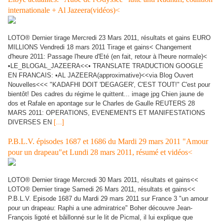
internationale + Al Jazeera(vidéos)<
LOTO® Dernier tirage Mercredi 23 Mars 2011, résultats et gains EURO
MILLIONS Vendredi 18 mars 2011 Tirage et gains< Changement
d'heure 2011: Passage l'heure d'Eté (en fait, retour à l'heure normale)<
•LE_BLOGAL_JAZEERA<<• TRANSLATE TRADUCTION GOOGLE
EN FRANCAIS: •AL JAZEERA(approximative)<<via Blog Ouvert
Nouvelles<<< "KADAFHI DOIT 'DEGAGER', C'EST TOUT!" C'est pour
bientôt! Des cadres du régime le quittent... image jpg Chien jaune de
dos et Rafale en apontage sur le Charles de Gaulle REUTERS 28
MARS 2011: OPERATIONS, EVENEMENTS ET MANIFESTATIONS
DIVERSES EN
[…]
P.B.L.V. épisodes 1687 et 1686 du Mardi 29 mars 2011 "Amour
pour un drapeau"et Lundi 28 mars 2011, résumé et vidéos<
LOTO® Dernier tirage Mercredi 30 Mars 2011, résultats et gains<<
LOTO® Dernier tirage Samedi 26 Mars 2011, résultats et gains<<
P.B.L.V. Episode 1687 du Mardi 29 mars 2011 sur France 3 "un amour
pour un drapeau: Raphi a une admiratrice" Boher découvre Jean-
François ligoté et bâillonné sur le lit de Picmal, il lui explique que