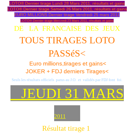
LOTO® Dernier tirage Lundi 28 Mars 2011, résultats et gains
LOTO® Dernier tirage Samedi 26 Mars 2011, résultats et gains
EURO MILLIONS Dernier tirage Vendredi 25 mars 2011
LOTO® Dernier tirage Mercredi 23 Mars 2011, résultats et gains
DE LA FRANCAISE DES
JEUX
TOUS TIRAGES LOTO
PASSéS<
Euro millions,tirages et gains<
JOKER + FDJ derniers Tirages<
Seuls les résultats officiels parus au J.O. et validés par FDJ font foi.
JEUDI 31 MARS
2011
Résultat tirage 1