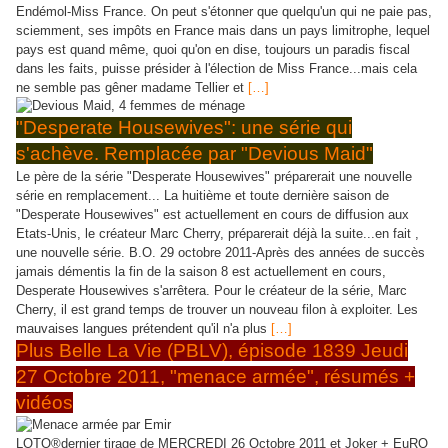
Endémol-Miss France. On peut s'étonner que quelqu'un qui ne paie pas,
sciemment, ses impôts en France mais dans un pays limitrophe, lequel
pays est quand même, quoi qu'on en dise, toujours un paradis fiscal
dans les faits, puisse présider à l'élection de Miss France...mais cela
ne semble pas gêner madame Tellier et
[…]
"Desperate Housewives": une série qui
s'achève. Remplacée par "Devious Maid"
Le père de la série "Desperate Housewives" préparerait une nouvelle
série en remplacement... La huitième et toute dernière saison de
"Desperate Housewives" est actuellement en cours de diffusion aux
Etats-Unis, le créateur Marc Cherry, préparerait déjà la suite...en fait ,
une nouvelle série. B.O. 29 octobre 2011-Après des années de succès
jamais démentis la fin de la saison 8 est actuellement en cours,
Desperate Housewives s'arrêtera. Pour le créateur de la série, Marc
Cherry, il est grand temps de trouver un nouveau filon à exploiter. Les
mauvaises langues prétendent qu'il n'a plus
[…]
Plus Belle La Vie (PBLV), épisode 1839 Jeudi
27 Octobre 2011, "menace armée", résumés +
vidéos
LOTO®dernier tirage de MERCREDI 26 Octobre 2011 et Joker + EuRO