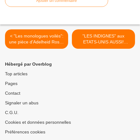
Ajouter un commentaire
< "Les monologues voilés":
"LES INDIGNES" aux
une pièce d'Adelheid Rosen
ETATS-UNIS AUSSI!
"Au Théâtre de Paris"
Obama s'en inquiète. Le
(vidéos)
mouvement continue
(vidéo) >
Hébergé par Overblog
Top articles
Pages
Contact
Signaler un abus
C.G.U.
Cookies et données personnelles
Préférences cookies