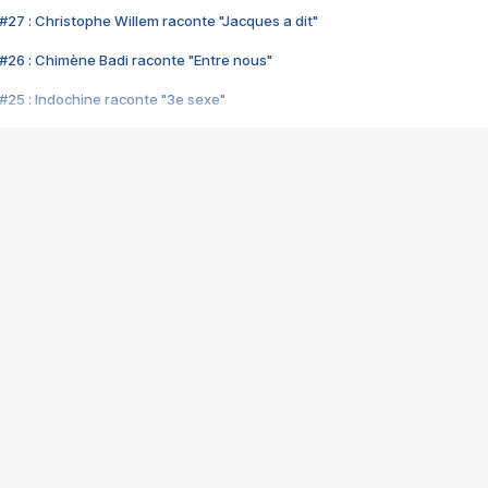
#27 : Christophe Willem raconte "Jacques a dit"
#26 : Chimène Badi raconte "Entre nous"
#25 : Indochine raconte "3e sexe"
#24 : Zaho raconte "C'est chelou"
#23 : Patrick Bruel raconte "Au café des délices"
#22 : Kyo raconte "Le chemin"
#21 : Nolwenn Leroy raconte "Cassé"
#20 : Patrick Hernandez raconte "Born to be alive"
#19 : Lorie raconte "Près de moi"
#18 : Michael Jones raconte "A nos actes manqués" (avec Jean-Jacque
#17 : Khaled raconte "Aïcha"
#16 : Corneille raconte "Parce qu'on vient de loin"