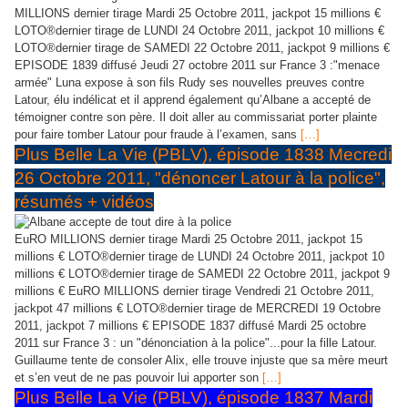
MILLIONS dernier tirage Mardi 25 Octobre 2011, jackpot 15 millions €
LOTO®dernier tirage de LUNDI 24 Octobre 2011, jackpot 10 millions €
LOTO®dernier tirage de SAMEDI 22 Octobre 2011, jackpot 9 millions €
EPISODE 1839 diffusé Jeudi 27 octobre 2011 sur France 3 :"menace
armée" Luna expose à son fils Rudy ses nouvelles preuves contre
Latour, élu indélicat et il apprend également qu’Albane a accepté de
témoigner contre son père. Il doit aller au commissariat porter plainte
pour faire tomber Latour pour fraude à l’examen, sans
[…]
Plus Belle La Vie (PBLV), épisode 1838 Mecredi
26 Octobre 2011, "dénoncer Latour à la police",
résumés + vidéos
EuRO MILLIONS dernier tirage Mardi 25 Octobre 2011, jackpot 15
millions € LOTO®dernier tirage de LUNDI 24 Octobre 2011, jackpot 10
millions € LOTO®dernier tirage de SAMEDI 22 Octobre 2011, jackpot 9
millions € EuRO MILLIONS dernier tirage Vendredi 21 Octobre 2011,
jackpot 47 millions € LOTO®dernier tirage de MERCREDI 19 Octobre
2011, jackpot 7 millions € EPISODE 1837 diffusé Mardi 25 octobre
2011 sur France 3 : un "dénonciation à la police"...pour la fille Latour.
Guillaume tente de consoler Alix, elle trouve injuste que sa mère meurt
et s’en veut de ne pas pouvoir lui apporter son
[…]
Plus Belle La Vie (PBLV), épisode 1837 Mardi