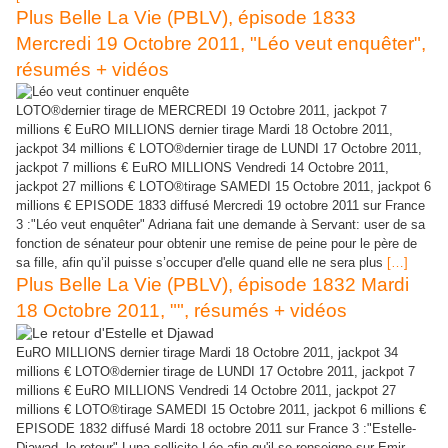
Plus Belle La Vie (PBLV), épisode 1833
Mercredi 19 Octobre 2011, "Léo veut enquêter",
résumés + vidéos
LOTO®dernier tirage de MERCREDI 19 Octobre 2011, jackpot 7
millions € EuRO MILLIONS dernier tirage Mardi 18 Octobre 2011,
jackpot 34 millions € LOTO®dernier tirage de LUNDI 17 Octobre 2011,
jackpot 7 millions € EuRO MILLIONS Vendredi 14 Octobre 2011,
jackpot 27 millions € LOTO®tirage SAMEDI 15 Octobre 2011, jackpot 6
millions € EPISODE 1833 diffusé Mercredi 19 octobre 2011 sur France
3 :"Léo veut enquêter" Adriana fait une demande à Servant: user de sa
fonction de sénateur pour obtenir une remise de peine pour le père de
sa fille, afin qu’il puisse s’occuper d'elle quand elle ne sera plus
[…]
Plus Belle La Vie (PBLV), épisode 1832 Mardi
18 Octobre 2011, "", résumés + vidéos
EuRO MILLIONS dernier tirage Mardi 18 Octobre 2011, jackpot 34
millions € LOTO®dernier tirage de LUNDI 17 Octobre 2011, jackpot 7
millions € EuRO MILLIONS Vendredi 14 Octobre 2011, jackpot 27
millions € LOTO®tirage SAMEDI 15 Octobre 2011, jackpot 6 millions €
EPISODE 1832 diffusé Mardi 18 octobre 2011 sur France 3 :"Estelle-
Djawad, le retour" Luna sollicite Léo afin qu'il se renseigne sur Emir...