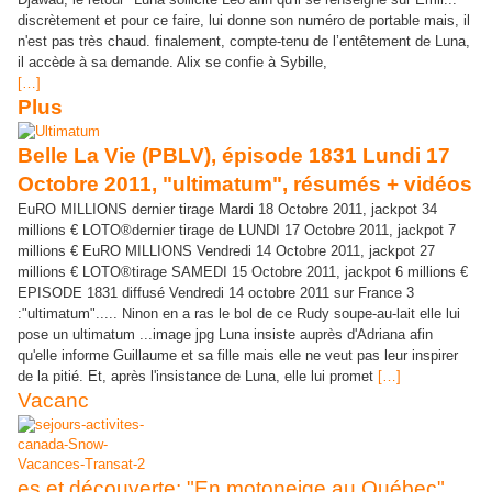
discrètement et pour ce faire, lui donne son numéro de portable mais, il
n'est pas très chaud. finalement, compte-tenu de l’entêtement de Luna,
il accède à sa demande. Alix se confie à Sybille,
[…]
Plus
Belle La Vie (PBLV), épisode 1831 Lundi 17
Octobre 2011, "ultimatum", résumés + vidéos
EuRO MILLIONS dernier tirage Mardi 18 Octobre 2011, jackpot 34
millions € LOTO®dernier tirage de LUNDI 17 Octobre 2011, jackpot 7
millions € EuRO MILLIONS Vendredi 14 Octobre 2011, jackpot 27
millions € LOTO®tirage SAMEDI 15 Octobre 2011, jackpot 6 millions €
EPISODE 1831 diffusé Vendredi 14 octobre 2011 sur France 3
:"ultimatum"..... Ninon en a ras le bol de ce Rudy soupe-au-lait elle lui
pose un ultimatum ...image jpg Luna insiste auprès d'Adriana afin
qu'elle informe Guillaume et sa fille mais elle ne veut pas leur inspirer
de la pitié. Et, après l'insistance de Luna, elle lui promet
[…]
Vacanc
es et découverte: "En motoneige au Québec".