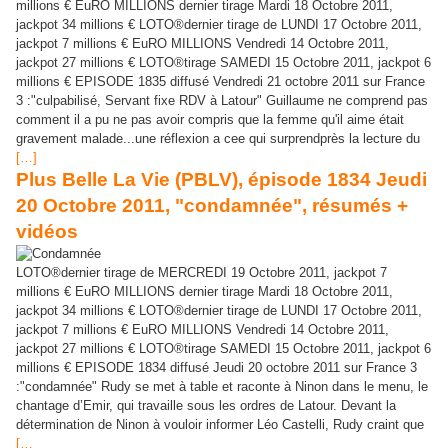
millions € EuRO MILLIONS dernier tirage Mardi 18 Octobre 2011,
jackpot 34 millions € LOTO®dernier tirage de LUNDI 17 Octobre 2011,
jackpot 7 millions € EuRO MILLIONS Vendredi 14 Octobre 2011,
jackpot 27 millions € LOTO®tirage SAMEDI 15 Octobre 2011, jackpot 6
millions € EPISODE 1835 diffusé Vendredi 21 octobre 2011 sur France
3 :"culpabilisé, Servant fixe RDV à Latour" Guillaume ne comprend pas
comment il a pu ne pas avoir compris que la femme qu'il aime était
gravement malade...une réflexion a cee qui surprendprès la lecture du
[…]
Plus Belle La Vie (PBLV), épisode 1834 Jeudi
20 Octobre 2011, "condamnée", résumés +
vidéos
LOTO®dernier tirage de MERCREDI 19 Octobre 2011, jackpot 7
millions € EuRO MILLIONS dernier tirage Mardi 18 Octobre 2011,
jackpot 34 millions € LOTO®dernier tirage de LUNDI 17 Octobre 2011,
jackpot 7 millions € EuRO MILLIONS Vendredi 14 Octobre 2011,
jackpot 27 millions € LOTO®tirage SAMEDI 15 Octobre 2011, jackpot 6
millions € EPISODE 1834 diffusé Jeudi 20 octobre 2011 sur France 3
:"condamnée" Rudy se met à table et raconte à Ninon dans le menu, le
chantage d’Emir, qui travaille sous les ordres de Latour. Devant la
détermination de Ninon à vouloir informer Léo Castelli, Rudy craint que
[…