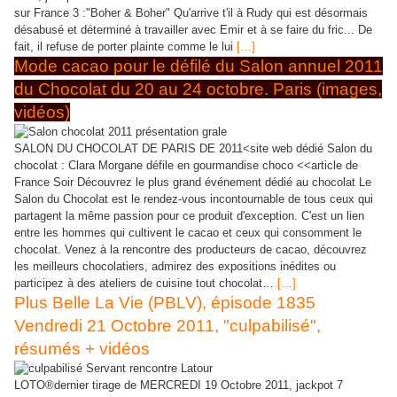
sur France 3 :"Boher & Boher" Qu'arrive t'il à Rudy qui est désormais
désabusé et déterminé à travailler avec Emir et à se faire du fric... De
fait, il refuse de porter plainte comme le lui
[…]
Mode cacao pour le défilé du Salon annuel 2011
du Chocolat du 20 au 24 octobre. Paris (images,
vidéos)
SALON DU CHOCOLAT DE PARIS DE 2011<site web dédié Salon du
chocolat : Clara Morgane défile en gourmandise choco <<article de
France Soir Découvrez le plus grand événement dédié au chocolat Le
Salon du Chocolat est le rendez-vous incontournable de tous ceux qui
partagent la même passion pour ce produit d'exception. C'est un lien
entre les hommes qui cultivent le cacao et ceux qui consomment le
chocolat. Venez à la rencontre des producteurs de cacao, découvrez
les meilleurs chocolatiers, admirez des expositions inédites ou
participez à des ateliers de cuisine tout chocolat…
[…]
Plus Belle La Vie (PBLV), épisode 1835
Vendredi 21 Octobre 2011, "culpabilisé",
résumés + vidéos
LOTO®dernier tirage de MERCREDI 19 Octobre 2011, jackpot 7