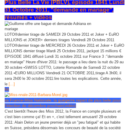
Plus Belle La Vie (PBLV), épisode 1841 Lundi
31 Octobre 2011, "demande en mariage",
résumés + vidéos
LOTO®dernier tirage de SAMEDI 29 Octobre 2011 et Joker + EuRO
MILLIONS et JOKER+ derniers tirages Vendredi 28 Octobre 2011
LOTO®dernier tirage de MERCREDI 26 Octobre 2011 et Joker + EuRO
MILLIONS dernier tirage Mardi 25 Octobre 2011, jackpot 15 millions €
EPISODE 1841 diffusé Lundi 31 octobre 2011 sur France 3 :"demande
en mariage" Heure d'hiver 2011: le passage a lieu dans la nuit du 29 au
30 octobre •SWISS LOTTO, Loterie Romande de Samedi 22 octobre
2011 •EURO MILLIONS Vendredi 21 OCTOBRE 2011,tirage A 3h00, il
sera 2h00 le 30 octobre 2011:lire toutes les explications. Cette année,
le
[…]
Mi
ss France-Miss Nationale: la guégerre repart de plus belle pour
l'élection de décembre prochain(vidéo)
C'est bientôt l'heure des Miss 2012, la France en compte plusieurs et
c'est bien comme ça! Et en +, c'est tellement amusant! 29 octobre
2011: Alain Delon un jeune premier déjà un "peu fatigué" et qui habite
en Suisse, présidera désormais les concours de beauté de la société