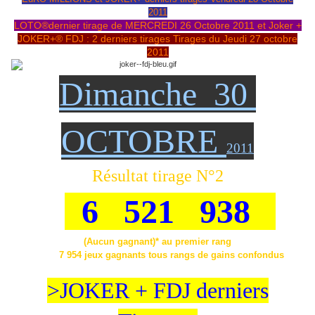
2011
LOTO®dernier tirage de MERCREDI 26 Octobre 2011 et Joker +
JOKER+® FDJ : 2 derniers tirages Tirages du Jeudi 27 octobre
2011
Dimanche 30
OCTOBRE
2011
Résultat tirage N°2
6 521 938
(Aucun gagnant)* au premier rang
7 954 jeux gagnants tous rangs de gains confondus
Voir en pied de page de l'article-lien qui suit:
>JOKER + FDJ derniers