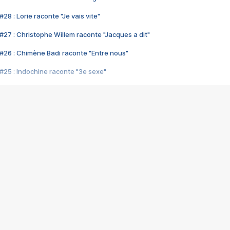
28 : Lorie raconte "Je vais vite"
#27 : Christophe Willem raconte "Jacques a dit"
#26 : Chimène Badi raconte "Entre nous"
#25 : Indochine raconte "3e sexe"
#24 : Zaho raconte "C'est chelou"
#23 : Patrick Bruel raconte "Au café des délices"
#22 : Kyo raconte "Le chemin"
#21 : Nolwenn Leroy raconte "Cassé"
#20 : Patrick Hernandez raconte "Born to be alive"
#19 : Lorie raconte "Près de moi"
#18 : Michael Jones raconte "A nos actes manqués" (avec Jean-Jacque
#17 : Khaled raconte "Aïcha"