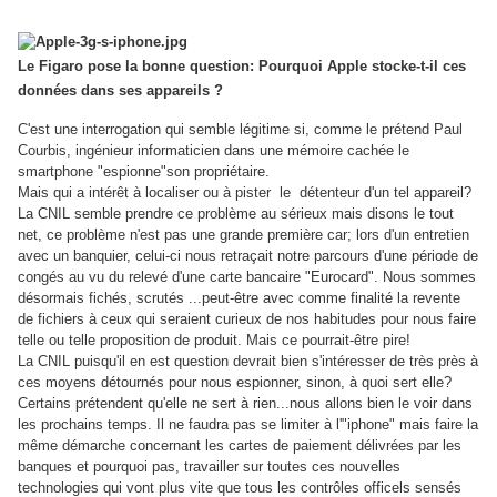
Le Figaro pose la bonne question: Pourquoi Apple stocke-t-il ces
données dans ses appareils ?
C'est une interrogation qui semble légitime si, comme le prétend Paul
Courbis, ingénieur informaticien dans une mémoire cachée le
smartphone "espionne"son propriétaire.
Mais qui a intérêt à localiser ou à pister le détenteur d'un tel appareil?
La CNIL semble prendre ce problème au sérieux mais disons le tout
net, ce problème n'est pas une grande première car; lors d'un entretien
avec un banquier, celui-ci nous retraçait notre parcours d'une période de
congés au vu du relevé d'une carte bancaire "Eurocard". Nous sommes
désormais fichés, scrutés ...peut-être avec comme finalité la revente
de fichiers à ceux qui seraient curieux de nos habitudes pour nous faire
telle ou telle proposition de produit. Mais ce pourrait-être pire!
La CNIL puisqu'il en est question devrait bien s'intéresser de très près à
ces moyens détournés pour nous espionner, sinon, à quoi sert elle?
Certains prétendent qu'elle ne sert à rien...nous allons bien le voir dans
les prochains temps. Il ne faudra pas se limiter à l'"iphone" mais faire la
même démarche concernant les cartes de paiement délivrées par les
banques et pourquoi pas, travailler sur toutes ces nouvelles
technologies qui vont plus vite que tous les contrôles officels sensés