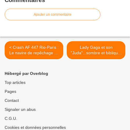
Ajouter un commentaire
< Crash AF 447 Rio-Paris :
Lady Gaga et son
Le navire de repêchage se
"Juda"...sombre et biblique,
dirige sur zone de
dernier single (clip) >
l'épave(vidéos)
Hébergé par Overblog
Top articles
Pages
Contact
Signaler un abus
C.G.U.
Cookies et données personnelles