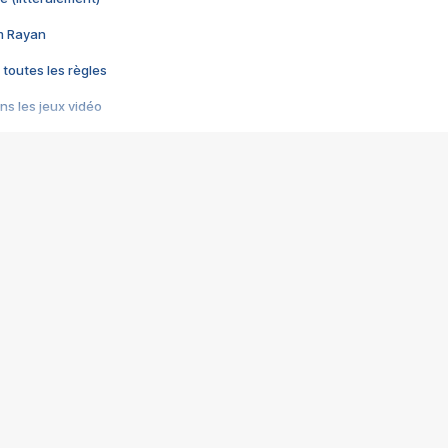
im Rayan
 toutes les règles
s les jeux vidéo
us choquant de Rockstar ? - Le scandale BULLY
e plus moche de Steam
du RÊVE tourne au CAUCHEMAR
pendant 8 heures
it… à tort
umiliés par un jeu vidéo
ire - Final Fantasy 8
ti un empire - Age of Empires
story DOFUS