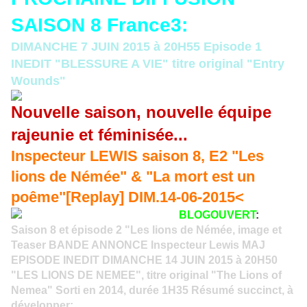
SAISON 8 France3:
DIMANCHE 7 JUIN 2015 à 20H55 Episode 1
INEDIT "BLESSURE A VIE" titre original "Entry
Wounds"
Nouvelle saison, nouvelle équipe
rajeunie et féminisée...
Inspecteur LEWIS saison 8, E2 "Les
lions de Némée" & "La mort est un
poême"[Replay] DIM.14-06-2015<
BLOGOUVERT
:
Saison 8 et épisode 2 "Les lions de Némée, image et
Teaser BANDE ANNONCE Inspecteur Lewis MAJ
EPISODE INEDIT DIMANCHE 14 JUIN 2015 à 20H50
"LES LIONS DE NEMEE", titre original "The Lions of
Nemea" Sorti en 2014, durée 1H35 Résumé succinct, à
développer:...