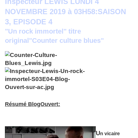
Inspecteur LEWIS LUNDI 4
NOVEMBRE 2019 à 03H58:SAISON
3, EPISODE 4
"Un rock immortel" titre
original"Counter culture blues"
Résumé BlogOuvert:
U
n vicaire