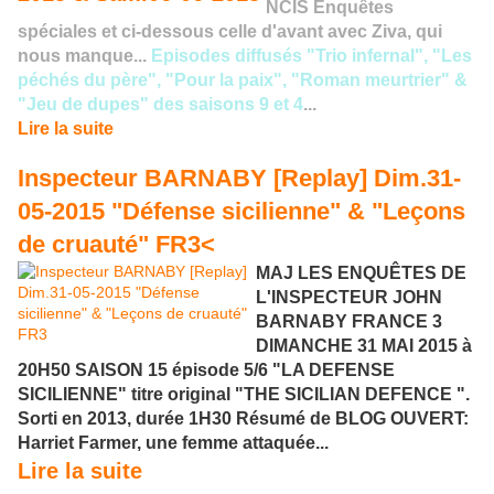
NCIS Enquêtes
spéciales et ci-dessous celle d'avant avec Ziva, qui
nous manque...
Episodes diffusés "Trio infernal", "Les
péchés du père", "Pour la paix", "Roman meurtrier" &
"Jeu de dupes" des saisons 9 et 4
...
Lire la suite
Inspecteur BARNABY [Replay] Dim.31-
05-2015 "Défense sicilienne" & "Leçons
de cruauté" FR3<
MAJ LES ENQUÊTES DE
L'INSPECTEUR JOHN
BARNABY FRANCE 3
DIMANCHE 31 MAI 2015 à
20H50 SAISON 15 épisode 5/6 "LA DEFENSE
SICILIENNE" titre original "THE SICILIAN DEFENCE ".
Sorti en 2013, durée 1H30 Résumé de BLOG OUVERT:
Harriet Farmer, une femme attaquée...
Lire la suite