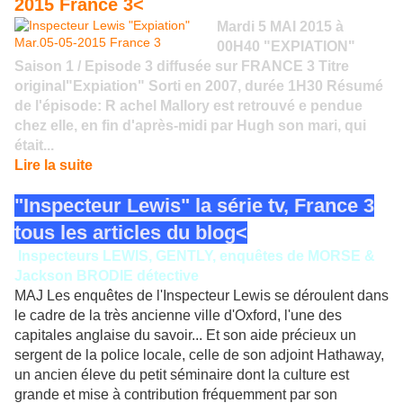
2015 France 3<
Mardi 5 MAI 2015 à
00H40 "EXPIATION"
Saison 1 / Episode 3 diffusée sur FRANCE 3 Titre
original"Expiation" Sorti en 2007, durée 1H30 Résumé
de l'épisode: R achel Mallory est retrouvé e pendue
chez elle, en fin d'après-midi par Hugh son mari, qui
était...
Lire la suite
"Inspecteur Lewis" la série tv, France 3
tous les articles du blog<
Inspecteurs LEWIS, GENTLY, enquêtes de MORSE &
Jackson BRODIE détective
MAJ Les enquêtes de l'Inspecteur Lewis se déroulent dans
le cadre de la très ancienne ville d'Oxford, l'une des
capitales anglaise du savoir... Et son aide précieux un
sergent de la police locale, celle de son adjoint Hathaway,
un ancien éleve du petit séminaire dont la culture est
grande et mise à contribution fréquemment par son