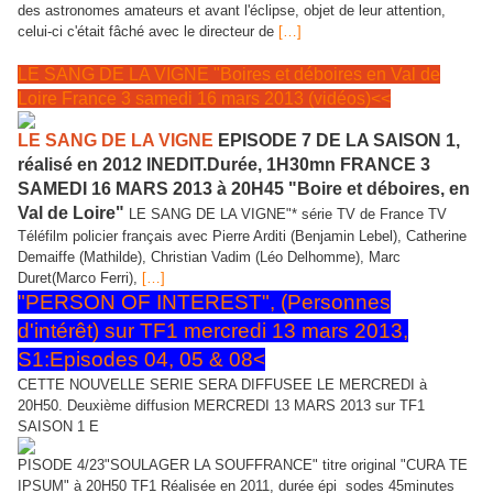
des astronomes amateurs et avant l'éclipse, objet de leur attention,
celui-ci c'était fâché avec le directeur de
[…]
LE SANG DE LA VIGNE "Boires et déboires en Val de
Loire France 3 samedi 16 mars 2013 (vidéos)<<
LE SANG DE LA VIGNE
EPISODE 7 DE LA SAISON 1,
réalisé en 2012 INEDIT.Durée, 1H30mn FRANCE 3
SAMEDI 16 MARS 2013 à 20H45 "Boire et déboires, en
Val de Loire"
LE SANG DE LA VIGNE"* série TV de France TV
Téléfilm policier français avec Pierre Arditi (Benjamin Lebel), Catherine
Demaiffe (Mathilde), Christian Vadim (Léo Delhomme), Marc
Duret(Marco Ferri),
[…]
"PERSON OF INTEREST", (Personnes
d'intérêt) sur TF1 mercredi 13 mars 2013,
S1:Episodes 04, 05 & 08<
CETTE NOUVELLE SERIE SERA DIFFUSEE LE MERCREDI à
20H50. Deuxième diffusion MERCREDI 13 MARS 2013 sur TF1
SAISON 1 E
PISODE 4/23"SOULAGER LA SOUFFRANCE" titre original "CURA TE
IPSUM" à 20H50 TF1 Réalisée en 2011, durée épi
sodes 45minutes