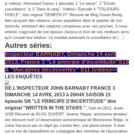
& vidéos) -Homeland Saison 1 épisodes 1 "Le retour", 2 "Etroite
surveillance" & 3 "Dans le rang". Vidéos< Episode 4 "TOUJOURS
FIDELE", titre original "SEMPER FI" Résumé de Blog Ouvert:Brody,
bien qu'ayant des relations assez populaires dans le quartier de son
domicile, entretient des relations complexes avec ses proches. Il sous-
entend, s'agissant de son épouse Jessica et d'un de ses meilleurs amis
qu'il connait leur relation. Le mandat autorisant la surveillance du
[…]
Autres séries:
Inspecteur BARNABY, Dimanche 14 avril
2013, France 3 "Le principe d'incertitude"S15
& "Macabres découvertes" S11 (vidéo)<<
LES ENQUÊTES
DE L'INSPECTEUR JOHN BARNABY FRANCE 3
DIMANCHE 14 AVRIL 2013 à 20H45 SAISON 15
épisode 5/6 "LE PRINCIPE D'INCERTITUDE" titre
original "WRITTEN IN THE STARS ".
Sorti en 2012, durée
1H30 Résumé de BLOG OUVERT: Jeremy Harper, astronome amateur
est retrouvé mort à l'observatoire astronomique de Moonstone Ridge, le
crâne fracassé par un objet qui s'avère être, une pierre lunaire. Il était
sur le site de l'astrodrôme en compagnie des membres de l'association