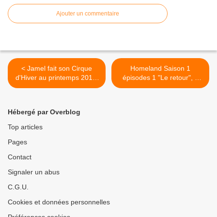
Ajouter un commentaire
< Jamel fait son Cirque
Homeland Saison 1
d'Hiver au printemps 2013.
épisodes 1 "Le retour", 2
Samedi 13 avril sur chaîne
"Etroite surveillance" & 3
GULLI(vidéo)
"Dans le rang". Vidéos >
Hébergé par Overblog
Top articles
Pages
Contact
Signaler un abus
C.G.U.
Cookies et données personnelles