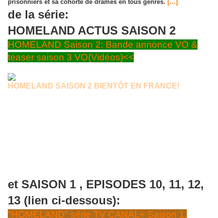
prisonniers et sa cohorte de drames en tous genres.
[…]
de la série:
HOMELAND ACTUS SAISON 2
HOMELAND Saison 2: Bande annonce VO &
teaser saison 3 VO(Vidéos)<<
HOMELAND SAISON 2 BIENTÔT EN FRANCE!
4/04/2013
:Homeland saison 2 est attendue sur CANAL+ par les fans
de la série et, même si cette deuxième époque a fait l'objet de critiques
parfois acerbes, elle sera quand même un bon cru si l'on encroit les
images vidéos de la bande annonce que nous mettons en ligne...en
version originale H.D. sans textes. Nous mettons également en ligne le
1er"teaser"V.O. de Showtime concernant la 3ème saison qui sera
prochainement diffusée aux Etas-Unis, en automne 2013...
Commentaire d'une journaliste du Nouvel Obs s'agissant de la Saison 2
de Homeland:"Rappelons
[…]
et SAISON 1 , EPISODES 10, 11, 12,
13 (lien ci-dessous):
"HOMELAND" série TV CANAL+ Saison 1,