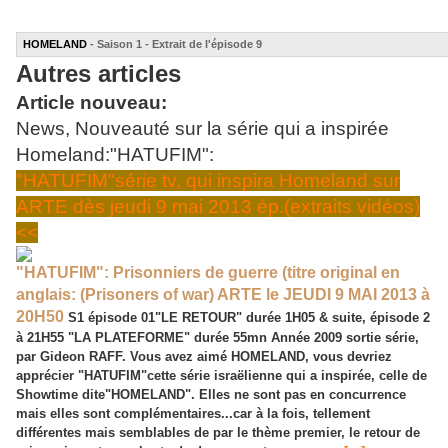
HOMELAND
- Saison 1 - Extrait de l'épisode 9
Autres articles
Article nouveau:
News, Nouveauté sur la série qui a inspirée
Homeland:"HATUFIM":
"HATUFIM"série tv, qui inspira Homeland sur
ARTE dès jeudi 9 mai 2013 ép.(extraits vidéos)
<<
"HATUFIM": Prisonniers de guerre (titre original en
anglais: (Prisoners of war) ARTE le JEUDI 9 MAI 2013 à
20H50
S1 épisode 01"LE RETOUR" durée 1H05 & suite, épisode 2
à 21H55 "LA PLATEFORME" durée 55mn Année 2009 sortie série,
par Gideon RAFF. Vous avez aimé HOMELAND, vous devriez
apprécier "HATUFIM"cette série israëlienne qui a inspirée, celle de
Showtime dite"HOMELAND". Elles ne sont pas en concurrence
mais elles sont complémentaires...car à la fois, tellement
différentes mais semblables de par le thème premier, le retour de