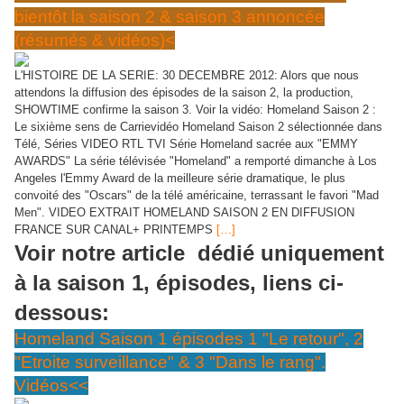
bientôt la saison 2 & saison 3 annoncée
(résumés & vidéos)<
L'HISTOIRE DE LA SERIE: 30 DECEMBRE 2012: Alors que nous
attendons la diffusion des épisodes de la saison 2, la production,
SHOWTIME confirme la saison 3. Voir la vidéo: Homeland Saison 2 :
Le sixième sens de Carrievidéo Homeland Saison 2 sélectionnée dans
Télé, Séries VIDEO RTL TVI Série Homeland sacrée aux "EMMY
AWARDS" La série télévisée "Homeland" a remporté dimanche à Los
Angeles l'Emmy Award de la meilleure série dramatique, le plus
convoité des "Oscars" de la télé américaine, terrassant le favori "Mad
Men". VIDEO EXTRAIT HOMELAND SAISON 2 EN DIFFUSION
FRANCE SUR CANAL+ PRINTEMPS
[…]
Voir notre article dédié uniquement
à la saison 1, épisodes, liens ci-
dessous:
Homeland Saison 1 épisodes 1 "Le retour", 2
"Etroite surveillance" & 3 "Dans le rang".
Vidéos<<