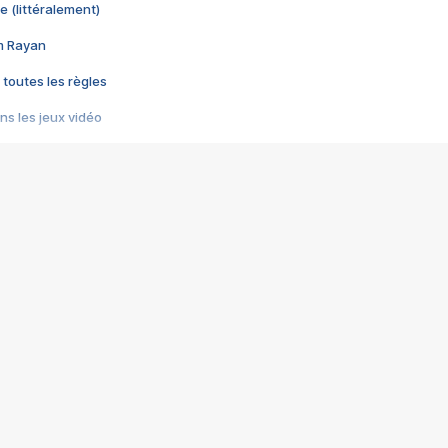
e (littéralement)
im Rayan
 toutes les règles
s les jeux vidéo
us choquant de Rockstar ? - Le scandale BULLY
e plus moche de Steam
du RÊVE tourne au CAUCHEMAR
pendant 8 heures
it… à tort
umiliés par un jeu vidéo
ire - Final Fantasy 8
ti un empire - Age of Empires
story DOFUS