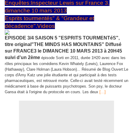
Enquêtes:Inspecteur Lewis sur France 3,
dimanche 10 mars 2013
Esprits tourmentés" & "Grandeur et
décadence".Videos
EPISODE 3/4 SAISON 5 "ESPRITS TOURMENTéS",
titre original"THE MINDS HAS MOUNTAINS" Diffusé
sur FRANCE3 le DIMANCHE 10 MARS 2013 à 20H45
suivi d'un 2ème
épisode Sorti en 2011, durée 1H20 avec dans les
rôles principaux les comédiens:Kevin Whately (Lewis), Laurence Fox
(Hathaway), Clare Holman (Laura Hobson)... Résumé de Blog Ouvert:Le
corps d'Amy Katz une jolie étudiante et qui participait à des tests
pharmaceutiques, est retrouvé morte. Celle-ci avait testé récemment un
médicament à base de puissants psychotropes. Son psy, le docteur
Gansa était à l'origine du protocole en cours. Les deux
[…]