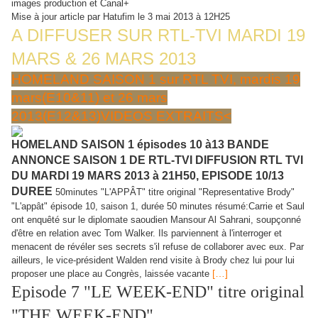
images production et Canal+
Mise à jour article par Hatufim le 3 mai 2013 à 12H25
A DIFFUSER SUR RTL-TVI MARDI 19
MARS & 26 MARS 2013
HOMELAND SAISON 1 sur RTL TVI, mardis 19
mars(E10&11) et 26 mars
2013(E12&13)VIDEOS EXTRAITS<
HOMELAND SAISON 1 épisodes 10 à13 BANDE
ANNONCE SAISON 1 DE RTL-TVI DIFFUSION RTL TVI
DU MARDI 19 MARS 2013 à 21H50, EPISODE 10/13
DUREE
50minutes "L'APPÂT" titre original "Representative Brody"
"L'appât" épisode 10, saison 1, durée 50 minutes résumé:Carrie et Saul
ont enquêté sur le diplomate saoudien Mansour Al Sahrani, soupçonné
d'être en relation avec Tom Walker. Ils parviennent à l'interroger et
menacent de révéler ses secrets s'il refuse de collaborer avec eux. Par
ailleurs, le vice-président Walden rend visite à Brody chez lui pour lui
[…]
proposer une place au Congrès, laissée vacante
Episode 7 "LE WEEK-END" titre original
"THE WEEK-END"