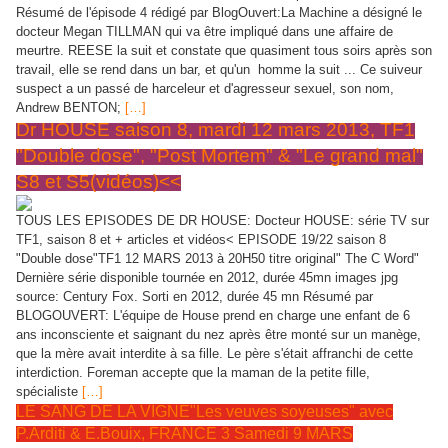
Résumé de l'épisode 4 rédigé par BlogOuvert:La Machine a désigné le
docteur Megan TILLMAN qui va être impliqué dans une affaire de
meurtre. REESE la suit et constate que quasiment tous soirs après son
travail, elle se rend dans un bar, et qu'un
homme la suit ... Ce suiveur
suspect a un passé de harceleur et d'agresseur sexuel, son nom,
Andrew BENTON;
[…]
Dr HOUSE saison 8, mardi 12 mars 2013, TF1
"Double dose", "Post Mortem" & "Le grand mal"
S8 et S5(vidéos)<<
TOUS LES EPISODES DE DR HOUSE: Docteur HOUSE: série TV sur
TF1, saison 8 et + articles et vidéos< EPISODE 19/22 saison 8
"Double dose"TF1 12 MARS 2013 à 20H50 titre original" The C Word"
Dernière série disponible tournée en 2012, durée 45mn images jpg
source: Century Fox. Sorti en 2012, durée 45 mn Résumé par
BLOGOUVERT: L'équipe de House prend en charge une enfant de 6
ans inconsciente et saignant du nez après être monté sur un manège,
que la mère avait interdite à sa fille. Le père s'était affranchi de cette
interdiction. Foreman accepte que la maman de la petite fille,
spécialiste
[…]
LE SANG DE LA VIGNE"Les veuves soyeuses" avec
P.Arditi & E.Bouix, FRANCE 3 Samedi 9 MARS