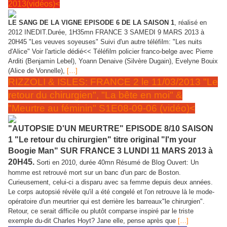
2013(vidéos)<
LE SANG DE LA VIGNE EPISODE 6 DE LA SAISON 1
, réalisé en
2012 INEDIT.Durée, 1H35mn FRANCE 3 SAMEDI 9 MARS 2013 à
20H45 "Les veuves soyeuses" Suivi d'un autre téléfilm: "Les nuits
d'Alice" Voir l'article dédié<< Téléfilm policier franco-belge avec Pierre
Arditi (Benjamin Lebel), Yoann Denaive (Silvère Dugain), Evelyne Bouix
(Alice de Vonnelle),
[…]
RIZZOLI & ISLES: FRANCE 2 le 11/03/2013 "Le
retour du chirurgien", "La bête en moi" &
"Meurtre au féminin" S1E08-09-06 (vidéo)<
"AUTOPSIE D'UN MEURTRE" EPISODE 8/10 SAISON
1 "Le retour du chirurgien" titre original "I'm your
Boogie Man" SUR FRANCE 3 LUNDI 11 MARS 2013 à
20H45.
Sorti en 2010, durée 40mn Résumé de Blog Ouvert: Un
homme est retrouvé mort sur un banc d'un parc de Boston.
Curieusement, celui-ci a disparu avec sa femme depuis deux années.
Le corps autopsié révèle qu'il a été congelé et l'on retrouve là le mode-
opératoire d'un meurtrier qui est derrière les barreaux"le chirurgien".
Retour, ce serait difficile ou plutôt comparse inspiré par le triste
exemple du-dit Charles Hoyt? Jane elle, pense après que
[…]