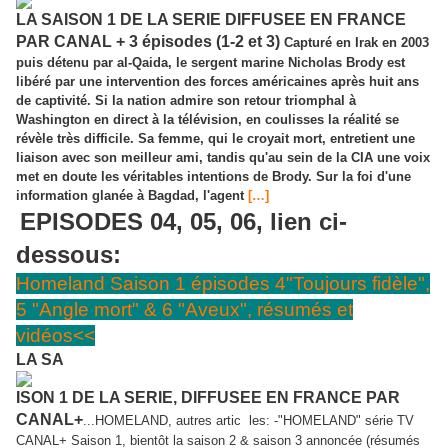
LA SAISON 1 DE LA SERIE DIFFUSEE EN FRANCE
PAR CANAL + 3 épisodes (1-2 et 3)
Capturé en Irak en 2003
puis détenu par al-Qaida, le sergent marine Nicholas Brody est
libéré par une intervention des forces américaines après huit ans
de captivité. Si la nation admire son retour triomphal à
Washington en direct à la télévision, en coulisses la réalité se
révèle très difficile. Sa femme, qui le croyait mort, entretient une
liaison avec son meilleur ami, tandis qu'au sein de la CIA une voix
met en doute les véritables intentions de Brody. Sur la foi d'une
information glanée à Bagdad, l'agent
[…]
EPISODES 04, 05, 06, lien ci-
dessous:
Homeland Saison 1 épisodes 4"Toujours fidèle",
5 "Angle mort" & 6 "Aveux", résumés et
vidéos<<
LA SA
ISON 1 DE LA SERIE, DIFFUSEE EN FRANCE PAR
CANAL+
...HOMELAND, autres artic
les: -"HOMELAND" série TV
CANAL+ Saison 1, bientôt la saison 2 & saison 3 annoncée (résumés