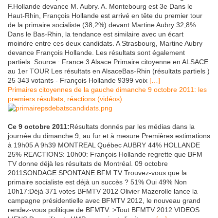
F.Hollande devance M. Aubry. A. Montebourg est 3e Dans le
Haut-Rhin, François Hollande est arrivé en tête du premier tour
de la primaire socialiste (38,2%) devant Martine Aubry 32,8%.
Dans le Bas-Rhin, la tendance est similaire avec un écart
moindre entre ces deux candidats. A Strasbourg, Martine Aubry
devance François Hollande. Les résultats sont également
partiels. Source : France 3 Alsace Primaire citoyenne en ALSACE
au 1er TOUR Les résultats en AlsaceBas-Rhin (résultats partiels )
25 343 votants - François Hollande 9399 voix
[…]
Primaires citoyennes de la gauche dimanche 9 octobre 2011: les
premiers résultats, réactions (vidéos)
Ce 9 octobre 2011:
Résultats donnés par les médias dans la
journée du dimanche 9, au fur et à mesure Premières estimations
à 19h05 A 9h39 MONTREAL Québec AUBRY 44% HOLLANDE
25% REACTIONS: 10h00: François Hollande regrette que BFM
TV donne déjà les résultats de Montréal. 09 octobre
2011SONDAGE SPONTANE BFM TV Trouvez-vous que la
primaire socialiste est déjà un succès ? 51% Oui 49% Non
10h17:Déjà 371 votes BFMTV 2012 Olivier Mazerolle lance la
campagne présidentielle avec BFMTV 2012, le nouveau grand
rendez-vous politique de BFMTV. >Tout BFMTV 2012 VIDEOS