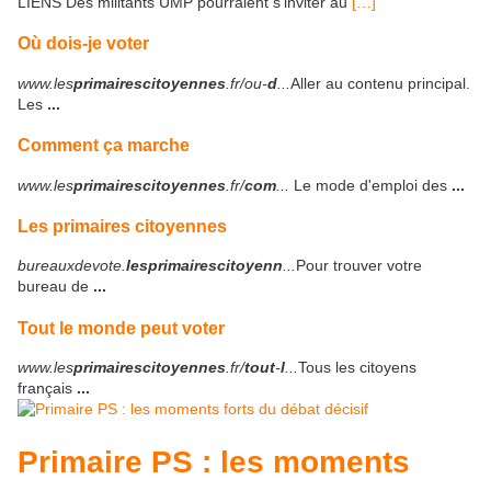
LIENS Des militants UMP pourraient s'inviter au
[…]
Où dois-je voter
www.les
primairescitoyennes
.fr/ou-
d
...
Aller au contenu principal.
Les
...
Comment ça marche
www.les
primairescitoyennes
.fr/
com
...
Le mode d'emploi des
...
Les primaires citoyennes
bureauxdevote.
lesprimairescitoyenn
...
Pour trouver votre
bureau de
...
Tout le monde peut voter
www.les
primairescitoyennes
.fr/
tout
-
l
...
Tous les citoyens
français
...
Primaire PS : les moments