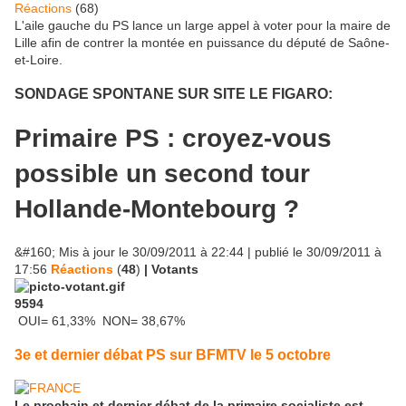
Réactions
(
68
)
L'aile gauche du PS lance un large appel à voter pour la maire de
Lille afin de contrer la montée en puissance du député de Saône-
et-Loire.
SONDAGE SPONTANE SUR SITE LE FIGARO:
Primaire PS : croyez-vous
possible un second tour
Hollande-Montebourg ?
&#160; Mis à jour le 30/09/2011 à 22:44 | publié le 30/09/2011 à
17:56
Réactions
(
48
)
|
Votants
9594
OUI= 61,33% NON= 38,67%
3e et dernier débat PS sur BFMTV le 5 octobre
Le prochain et dernier débat de la primaire socialiste est