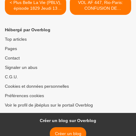
< Plus Belle La Vie (PBLV),
VOL AF 447, Rio-Paris:
épisode 1829 Jeudi 13
CONFUSION DE
Octobre 2011, "concert
L'EQUIPAGE SELON LE
Vivaldi", résumés + vidéos
BEA (vidéos) >
Hébergé par Overblog
Top articles
Pages
Contact
Signaler un abus
C.G.U.
Cookies et données personnelles
Préférences cookies
Voir le profil de jibéplus sur le portail Overblog
Créer un blog sur Overblog
Créer un blog