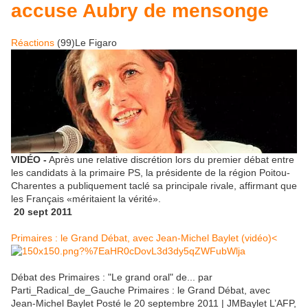
accuse Aubry de mensonge
Réactions
(
99
)Le Figaro
VIDÉO -
Après une relative discrétion lors du premier débat entre
les candidats à la primaire PS, la présidente de la région Poitou-
Charentes a publiquement taclé sa principale rivale, affirmant que
les Français «méritaient la vérité».
20 sept 2011
Primaires : le Grand Débat, avec Jean-Michel Baylet (vidéo)<
Débat des Primaires : "Le grand oral" de... par
Parti_Radical_de_Gauche Primaires : le Grand Débat, avec
Jean-Michel Baylet Posté le 20 septembre 2011 | JMBaylet L’AFP,