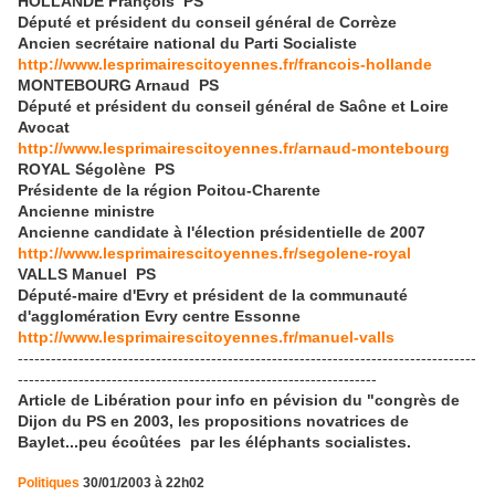
HOLLANDE François PS
Député et président du conseil général de Corrèze
Ancien secrétaire national du Parti Socialiste
http://www.lesprimairescitoyennes.fr/francois-hollande
MONTEBOURG Arnaud PS
Député et président du conseil général de Saône et Loire
Avocat
http://www.lesprimairescitoyennes.fr/arnaud-montebourg
ROYAL Ségolène PS
Présidente de la région Poitou-Charente
Ancienne ministre
Ancienne candidate à l'élection présidentielle de 2007
http://www.lesprimairescitoyennes.fr/segolene-royal
VALLS Manuel PS
Député-maire d'Evry et président de la communauté
d'agglomération Evry centre Essonne
http://www.lesprimairescitoyennes.fr/manuel-valls
-----------------------------------------------------------------------------------
-----------------------------------------------------------------
Article de Libération pour info en pévision du "congrès de
Dijon du PS en 2003, les propositions novatrices de
Baylet...peu écoûtées par les éléphants socialistes.
Politiques
30/01/2003 à 22h02