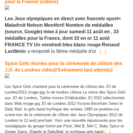
pour la France! (vidéos)
Les Jeux olympiques en direct avec francetv sport<
Maladroit Nelson Montfort! Nombre de médailles
(source, Google) mise à jour samedi 11 août en , 33
médailles pour la France, dont 10 en or 11 août
FRANCE TV Un vendredi bleu blanc rouge Renaud
Lavilleni
e a remporté la 9ème médaille d'or
[…]
Spice Girls réunies pour la cérémonie de clôture des
J.O. de Londres vidéo(l'évènement tant attendu)
Les Spice Girls chantent pour la cérémonie de clôture des JO de
Londres2012 image jpg Jo de londres clôture Le retour des Spice Girls
aux JO de Londres, Twitter ironise (Vidéo)vidéo JO 2012 sélectionnée
dans Web image jpg JO de Londres 2012 Victoria Beckham Selon le
Daily Mail, le girls band mythique des années 1990 se produira sur
scène lors de la cérémonie de clôture des Jeux Olympiques 2012 de
Londres le 12 août prochain. Voici une nouvelle réjouissante pour les
nostalgiques du groupe formé par Posh, Mel B, Mel C, Baby Spice et
Ginger Spice. D'après le DailyMail, le mythique girls band
[…]