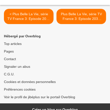
< Plus Belle La Vie, série
Plus Belle La Vie, série TV
TV France 3: Episode 2036
France 3: Episode 2037
Lundi 13 août 2012 "look
Mardi 14 août 2012
emo", résumé imagé et
"cauchemar", résumé
vidéo
imagé et vidéo >
Hébergé par Overblog
Top articles
Pages
Contact
Signaler un abus
C.G.U.
Cookies et données personnelles
Préférences cookies
Voir le profil de jibéplus sur le portail Overblog
Créer un blog sur Overblog