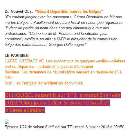
Du Nouvel Obs:
"Gérard Depardieu énerve les Belges"
"En voulant jongler avec les passeports,
Gérard Depardieu
ne fait pas
rire les Belges... Papillonnant de havre fiscal en nation peu regardante,
il vient de perdre un point dans son peu diplomatique tour des
ambassades. "L'annonce de M. Poutine rend la situation plus
complexe", explique en effet à l'AFP le président de la commission
belge des naturalisations, Georges Dallemagne."
LE PARISIEN:
CARTE INTERACTIVE. Les explications de quelques «exilés» célèbres
Exil de Depardieu : la droite et la gauche s'écharpent
Belgique : les demandes de naturalisation seraient en hausse de 15 à
20%
Noël : les Français recherchent les économies
Dr HOUSE, saison 8 sur TF1 le mardi 8 janvier
2013:"Cinq jours à tirer"&"Second souffle".
Vidéos extraits<
Episode 1/22 de saison 8 diffusé sur TF1 mardi 8 janvier 2013 à 20H50