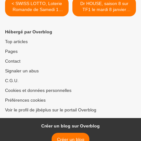
< SWISS LOTTO, Loterie
Dr HOUSE, saison 8 sur
Romande de Samedi 12
TF1 le mardi 8 janvier
janvier 2013, Mercredi 9
2013:"Cinq jours à
janvier, Samedi 5 janvier ,
tirer"&"Second souffle".
Mercredi 2 Janvier, Samedi
Vidéos extraits >
Hébergé par Overblog
29 décembre 2012,
Mercredi 26 décembre,
Top articles
Samedi 22 décembre,
Pages
résultats et
Contact
Signaler un abus
C.G.U.
Cookies et données personnelles
Préférences cookies
Voir le profil de jibéplus sur le portail Overblog
Créer un blog sur Overblog
Créer un blog