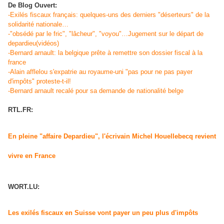
De Blog Ouvert:
-Exilés fiscaux français: quelques-uns des derniers "déserteurs" de la
solidarité nationale…
-"obsédé par le fric", "lâcheur", "voyou"…Jugement sur le départ de
depardieu(vidéos)
-Bernard arnault: la belgique prête à remettre son dossier fiscal à la
france
-Alain afflelou s'expatrie au royaume-uni "pas pour ne pas payer
d'impôts" proteste-t-il!
-Bernard arnault recalé pour sa demande de nationalité belge
RTL.FR:
En pleine "affaire Depardieu", l'écrivain Michel Houellebecq revient
vivre en France
WORT.LU:
Les exilés fiscaux en Suisse vont payer un peu plus d'impôts