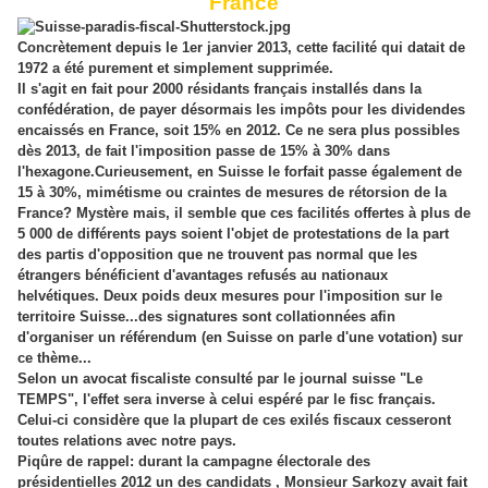
France
Concrètement depuis le 1er janvier 2013, cette facilité qui datait de
1972 a été purement et simplement supprimée.
Il s'agit en fait pour 2000 résidants français installés dans la
confédération, de payer désormais les impôts pour les dividendes
encaissés en France, soit 15% en 2012. Ce ne sera plus possibles
dès 2013, de fait l'imposition passe de 15% à 30% dans
l'hexagone.Curieusement, en Suisse le forfait passe également de
15 à 30%, mimétisme ou craintes de mesures de rétorsion de la
France? Mystère mais, il semble que ces facilités offertes à plus de
5 000 de différents pays soient l'objet de protestations de la part
des partis d'opposition que ne trouvent pas normal que les
étrangers bénéficient d'avantages refusés au nationaux
helvétiques. Deux poids deux mesures pour l'imposition sur le
territoire Suisse...des signatures sont collationnées afin
d'organiser un référendum (en Suisse on parle d'une votation) sur
ce thème...
Selon un avocat fiscaliste consulté par le journal suisse "Le
TEMPS", l'effet sera inverse à celui espéré par le fisc français.
Celui-ci considère que la plupart de ces exilés fiscaux cesseront
toutes relations avec notre pays.
Piqûre de rappel: durant la campagne électorale des
présidentielles 2012 un des candidats , Monsieur Sarkozy avait fait