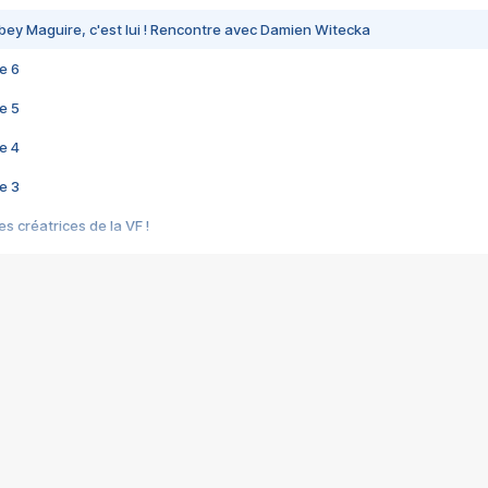
bey Maguire, c'est lui ! Rencontre avec Damien Witecka
e 6
e 5
e 4
e 3
s créatrices de la VF !
e 2
e 1
e Mektoub My Love arrive enfin ! Rencontre avec Shaïn Boumedine et Sal
i : après Toni en famille
elle réalise le bouleversant Dites lui que je l'aime
ais ! Rencontre autour de Vie privée de Rebecca Zlotowski