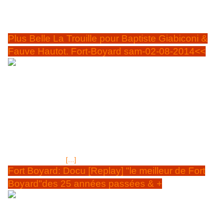
AURIEL, animateur L'équipe se bat contre le Fort et le groupe du père
Fouras pour l'Association « Cékedubonheur » , jeune et dynamique, elle
a été fondée en 2004, parraînée par Omar Sy...
Plus Belle La Trouille pour Baptiste Giabiconi &
Fauve Hautot. Fort-Boyard sam-02-08-2014<<
La plus Belle la trouille de FORT BOYARD Samedi 2
août 2014 pour Baptiste Giabiconi lors de l'épreuve
dite " du SAFARI" Samedi 2 AOÛT 2014
& rediff. Samedi 9
AOÛT 2014 à 09H50 (durée 1H50) Episode 6 équipe de Baptiste
Giabiconi, mannequin et chanteur Quelle est cette frayeur vécue par
Baptiste Giabiconi? Des moments inoubliables pour lui mais pour nous
aussi... Lors d'une des épreuves "le Safari", Baptiste Giabiconi devait
rouler avec un véhicule motorisé dans la grande cage avec des tigres
autour de lui...las, un de ces tigres en avait après les pneus qu'il a
percé, immobilisant
[…]
Fort Boyard: Docu [Replay] "le meilleur de Fort
Boyard"des 25 années passées & +
SAMEDI 28 JUIN 2014 à 22H35 Ce document est
présenté après le premier épisode de la saison été