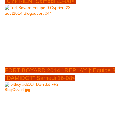
"CYPRIEN" Samedi 23-08<
MAJ La prochaine équipe du samedi 23 AOÛT 2014, à 20H50 FRANCE
2: celle de Cyprien N°9, présentée par l'ensorceleur Olivier Minne, avec
l'équipe du Père Fouras qu'ils devront vaincre pour des Boyards: - Malik
Bentalha, Humoriste - Maxime Musqua, Humoriste et blogueur -
Cyprien, Humoriste et blogueur - Samira Ibrahim, Animatrice - Jérôme
Niel, Humoriste et blogueur - Gyselle Soares, Comédienne L'équipe se
bat contre le Fort et le groupe du père Fouras pour l'Association «
Fonds CSP». La Cholangite Sclérosante Primitive est une maladie rare
qui touche le foie et sclérose les voies ...
FORT BOYARD 2014 [ REPLAY ]: Equipe 8
"DAMIDOT" Samedi 16-08<
Mise à jour 15 août 2014 BANDE ANNONCE EQUIPE 8
La prochaine équipe du samedi 16 AOÛT 2014, à
20H50 FRANCE 2: celle de Valérie DAMIDOT N°8
,
présentée par l'ensorceleur Olivier Minne, avec l'équipe du Père Fouras
qu'ils devront vaincre pour des Boyards: - Valérie DAMIDOT, animatrice
- Alexandra ROSENFELD, Miss France 2006 - Amaury Leveaux, nageur
- Artus, humoriste - Tony SAINT LAURENT, humoriste - Philippe