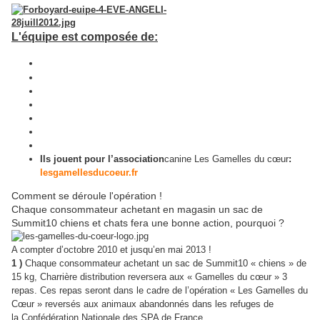
L'équipe est composée de:
Eve ANGELI (chanteuse, comédienne)
KEEN’V ( chanteur)
Willy ROVELLI ( animateur radio et humoriste)
Brian JOUBERT ( patineur artistique)
Fauve HAUTOT ( danseuse professionnelle, chorégraphe)
Maxime DEREYMEZ ( danseur professionnel, chorégraphe)
Ils jouent pour l’association
canine Les Gamelles du cœur
:
lesgamellesducoeur.fr
Comment se déroule l'opération !
Chaque consommateur achetant en magasin un sac de
Summit10 chiens et chats fera une bonne action, pourquoi ?
A compter d’octobre 2010 et jusqu’en mai 2013 !
1 )
Chaque consommateur achetant un sac de Summit10 « chiens » de
15 kg, Charrière distribution reversera aux « Gamelles du cœur » 3
repas. Ces repas seront dans le cadre de l’opération « Les Gamelles du
Cœur » reversés aux animaux abandonnés dans les refuges de
la Confédération Nationale des SPA de France.