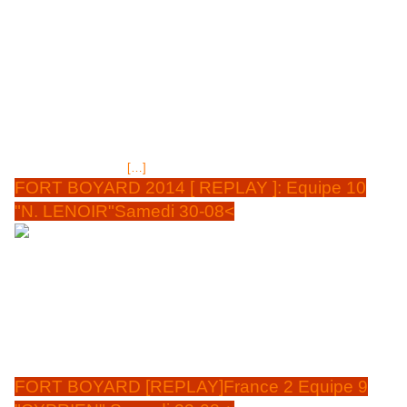
épisodes anciens 2013 à 2011 sur la chaîne publique
FRANCE 4, les samedis FORT BOYARD [ REPLAY ]
sur FRANCE 4, Samedi 27-09-2014
< REDIFFUSE SUR
FRANCE 4 LE SAMEDI 27 SEPTEMBRE 2014 à 20H45, durée
1H40mn EQUIPE 5 SPECIAL MISS FRANCE 2013 Invités : Jérémy
Ferrari ; Jean-Michel Maire ; Laetitia Bléger ; Marine Lorphelin ; Sophie
Garenaux ; Hinarani De Longeaux Animé et présenté par le
sympathique... Olivier Minne Diffusé pour la 1ère fois sur France 2 - Le
3 Aout 2013 Résumé : La chaîne FRANCE 4 nous propose de revoir
certains épisodes de
[…]
FORT BOYARD 2014 [ REPLAY ]: Equipe 10
"N. LENOIR"Samedi 30-08<
MAJ BANDE ANNONCE EQUIPE N°10 par FRANCE 2
Equipe 10- Noémie Lenoir C'est la dernière équipe de
la saison de l'été 2014 qui concourt ce soir, et qui est
diffusée le samedi 30 AOÛT 2014, à 20H50 sur la
chaîne publique FRANCE 2: Il s'agit de celle de
Noémie LENOIR ( N°10 )
, présentée par l'ensorceleur Olivier
Minne...
FORT BOYARD [REPLAY]France 2 Equipe 9