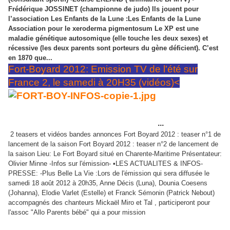
Frédérique JOSSINET (championne de judo) Ils jouent pour
l’association Les Enfants de la Lune :Les Enfants de la Lune
Association pour le xeroderma pigmentosum Le XP est une
maladie génétique autosomique (elle touche les deux sexes) et
récessive (les deux parents sont porteurs du gène déficient). C’est
en 1870 que...
Fort-Boyard 2012: Emission TV de l'été sur
France 2, le samedi à 20H35 (vidéos)<
SAISON 2012 pour les candidats courageux
qui vont affronter le fort Boyard
...
2 teasers et vidéos bandes annonces Fort Boyard 2012 : teaser n°1 de
lancement de la saison Fort Boyard 2012 : teaser n°2 de lancement de
la saison Lieu: Le Fort Boyard situé en Charente-Maritime Présentateur:
Olivier Minne -Infos sur l'émission- •LES ACTUALITES & INFOS-
PRESSE: -Plus Belle La Vie :Lors de l'émission qui sera diffusée le
samedi 18 août 2012 à 20h35, Anne Décis (Luna), Dounia Coesens
(Johanna), Elodie Varlet (Estelle) et Franck Sémonin (Patrick Nebout)
accompagnés des chanteurs Mickaël Miro et Tal , participeront pour
l'assoc "Allo Parents bébé" qui a pour mission