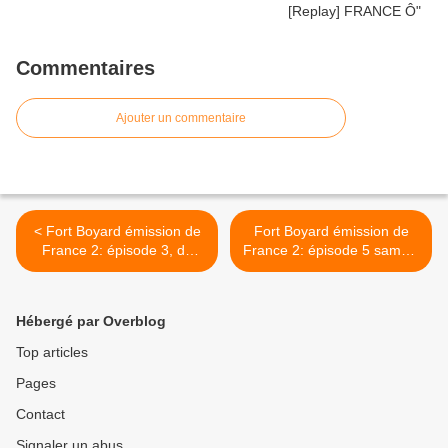
Commentaires
Ajouter un commentaire
< Fort Boyard émission de
Fort Boyard émission de
France 2: épisode 3, du
France 2: épisode 5 samedi
samedi 21 juillet
4 août 2012 avec "Hélène"
2012(vidéo)
(vidéos) >
Hébergé par Overblog
Top articles
Pages
Contact
Signaler un abus