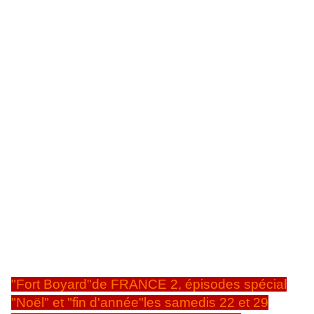
"Fort Boyard"de FRANCE 2, épisodes spécial
"Noël" et "fin d'année"les samedis 22 et 29