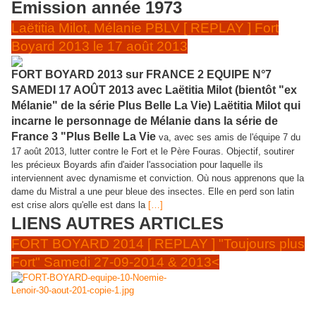
Emission année 1973
Laëtitia Milot, Mélanie PBLV [ REPLAY ] Fort
Boyard 2013 le 17 août 2013
FORT BOYARD 2013 sur FRANCE 2 EQUIPE N°7
SAMEDI 17 AOÛT 2013 avec Laëtitia Milot (bientôt "ex
Mélanie" de la série Plus Belle La Vie) Laëtitia Milot qui
incarne le personnage de Mélanie dans la série de
France 3 "Plus Belle La Vie
va, avec ses amis de l'équipe 7 du
17 août 2013, lutter contre le Fort et le Père Fouras. Objectif, soutirer
les précieux Boyards afin d'aider l'association pour laquelle ils
interviennent avec dynamisme et conviction. Où nous apprenons que la
dame du Mistral a une peur bleue des insectes. Elle en perd son latin
est crise alors qu'elle est dans la
[…]
LIENS AUTRES ARTICLES
FORT BOYARD 2014 [ REPLAY ] "Toujours plus
Fort" Samedi 27-09-2014 & 2013<
Mise à jour 27 septembre 2014 Rediffusions des