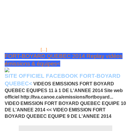
2014, les meilleurs moments des 25 annnées passées,
les petites histoires, les Fort-Boyard développés à
l'étranger...pas mal de choses et plus encore sur la
série du FORT.
En fait, il s'agit d'une compilation des meilleurs
moments du divertissement «Fort Boyard». L'occasion de revoir
les moments les plus marquants qui se sont déroulés au fil des
25 ans de l'émission, commentés par les célébrités qui les ont
vécus. Des sujets thématiques reviennent sur les différentes
saisons du jeu : un
[…]
FORT-BOYARD QUEBEC 2014 Replay vidéos
émissions & équipes<
SITE OFFICIEL FACEBOOK FORT-BOYARD
QUEBEC<
VIDEOS EMISSIONS FORT BOYARD
QUEBEC EQUIPES 11 à 1 DE L'ANNEE 2014 Site web
officiel
http://tva.canoe.ca/emissions/fortboyard
...
VIDEO EMISSION FORT BOYARD QUEBEC EQUIPE 10
DE L'ANNEE 2014 << VIDEO EMISSION FORT
BOYARD QUEBEC EQUIPE 9 DE L'ANNEE 2014