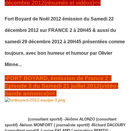
décembre 2012(résumés et vidéos)<<
Fort Boyard de Noël 2012 émission du Samedi 22
décembre 2012 sur FRANCE 2 à 20H45 & aussi du
samedi 29 décembre 2012 à 20H45 présentées comme
toujours, avec bon humeur et humour par Olivier
Minne...
•FORT BOYARD, émission de France 2 :
Episode 3 du Samedi 21 juillet 2012(vidéo-
bande annonce)<<
Fort Boyard du samedi 21 juillet 2012 Equipe 3 du 21
juillet 2012 L'équipe est composée de: -Stéphane
DIAGANA
(consultant sportif) -Jérôme ALONZO (consultant
sportif) -Nelson MONFORT ( journaliste sportif) -Richard DACOURY
(consultant sportif) -Louise EKLAND ( animatrice BFMTV) -