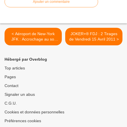
Ajouter un commentaire
< Aéroport de New-York
JOKER+® FDJ : 2 Tirages
JFK : Accrochage au sol
de Vendredi 15 Avril 2011 >
entre deux appareils (vidéo)
Hébergé par Overblog
Top articles
Pages
Contact
Signaler un abus
C.G.U.
Cookies et données personnelles
Préférences cookies