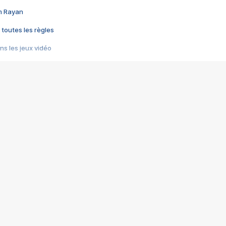
im Rayan
 toutes les règles
s les jeux vidéo
us choquant de Rockstar ? - Le scandale BULLY
e plus moche de Steam
du RÊVE tourne au CAUCHEMAR
pendant 8 heures
it… à tort
umiliés par un jeu vidéo
ire - Final Fantasy 8
ti un empire - Age of Empires
story DOFUS