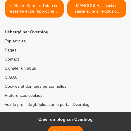
< Affaire Karachi: l'étau se
MARCOULE, la justice
resserre et se rapproche de
saisie suite à l'explosion
l'Elysée...suites(vidéos)
d'un four nucléaire dans
l'usine de
retraitement.1mort,
Hébergé par Overblog
plusieurs blessés(vidéos). >
Top articles
Pages
Contact
Signaler un abus
C.G.U.
Cookies et données personnelles
Préférences cookies
Voir le profil de jibéplus sur le portail Overblog
Créer un blog sur Overblog