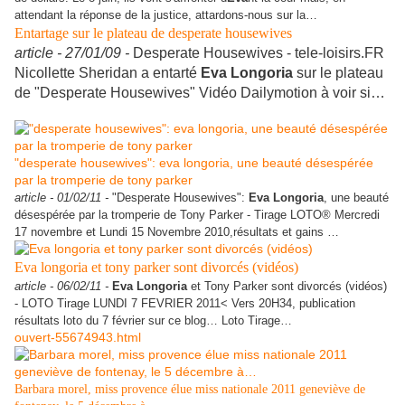
attendant la réponse de la justice, attardons-nous sur la…
Entartage sur le plateau de desperate housewives
article -
27/01/09 -
Desperate Housewives - tele-loisirs.FR
Nicollette Sheridan a entarté
Eva
Longoria
sur le plateau
de "Desperate Housewives" Vidéo Dailymotion à voir si…
"desperate housewives": eva longoria, une beauté désespérée
par la tromperie de tony parker
article -
01/02/11 -
"Desperate Housewives":
Eva
Longoria
, une beauté
désespérée par la tromperie de Tony Parker - Tirage LOTO® Mercredi
17 novembre et Lundi 15 Novembre 2010,résultats et gains …
Eva longoria et tony parker sont divorcés (vidéos)
article -
06/02/11 -
Eva
Longoria
et Tony Parker sont divorcés (vidéos)
- LOTO Tirage LUNDI 7 FEVRIER 2011< Vers 20H34, publication
résultats loto du 7 février sur ce blog… Loto Tirage…
ouvert-55674943.html
Barbara morel, miss provence élue miss nationale 2011 geneviève de