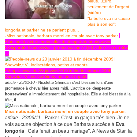
bleus…Euro,
seulement de l'argent
(vidéo)
"la belle eva ne cause
plus à son ex":
longoria et parker ne se parlent plus…
-Miss nationale, barbara morel en couple avec tony parker.
•Tout sur les stars mondiales de desperate housewives
•Desperate housewives : promo saison 7 (hd) vidéo-clip et retro
…
•People-news du 23 janvier 2010 à fin décembre 2009!
Showbiz,t.V., indiscrétions, potins et ragots
article -
25/01/10 -
Nicolette Sheridan s'est blessée lors d'une
promenade à cheval hier après midi. L'actrice de '
desperate
housewives
' a immédiatement été hospitalisée. Elle a été blessée à la
tête, il …
Miss nationale, barbara morel en couple avec tony parker.
article -
23/06/11 -
Parker. C'est un garçon très bien. Je ne
vois aucune objection à ce que Barbara succède à
Eva
longoria
! Cela ferait un beau mariage". A News de Star, la