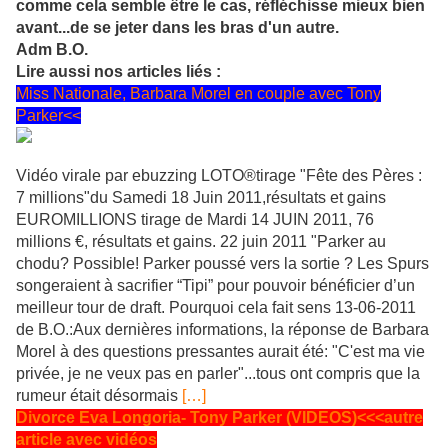
comme cela semble être le cas, réfléchisse mieux bien
avant...de se jeter dans les bras d'un autre.
Adm B.O.
Lire aussi nos articles liés :
Miss Nationale, Barbara Morel en couple avec Tony
Parker<<
Vidéo virale par ebuzzing LOTO®tirage "Fête des Pères :
7 millions"du Samedi 18 Juin 2011,résultats et gains
EUROMILLIONS tirage de Mardi 14 JUIN 2011, 76
millions €, résultats et gains. 22 juin 2011 "Parker au
chodu? Possible! Parker poussé vers la sortie ? Les Spurs
songeraient à sacrifier “Tipi” pour pouvoir bénéficier d’un
meilleur tour de draft. Pourquoi cela fait sens 13-06-2011
de B.O.:Aux dernières informations, la réponse de Barbara
Morel à des questions pressantes aurait été: "C'est ma vie
privée, je ne veux pas en parler"...tous ont compris que la
rumeur était désormais
[…]
Divorce Eva Longoria- Tony Parker (VIDEOS)<<<autre
article avec vidéos