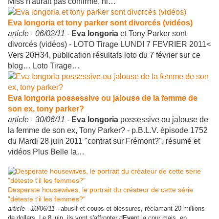
Miss n'aurait pas confirmé, ni…
Eva longoria et tony parker sont divorcés (vidéos)
article -
06/02/11 -
Eva
longoria
et Tony Parker sont
divorcés (vidéos) - LOTO Tirage LUNDI 7 FEVRIER 2011<
Vers 20H34, publication résultats loto du 7 février sur ce
blog… Loto Tirage…
Eva longoria possessive ou jalouse de la femme de
son ex, tony parker?
article -
30/06/11 -
Eva
longoria
possessive ou jalouse de
la femme de son ex, Tony Parker? - p.B.L.V. épisode 1752
du Mardi 28 juin 2011 "contrat sur Frémont?", résumé et
vidéos Plus Belle la…
Desperate housewives, le portrait du créateur de cette série
"déteste t'il les femmes?"
article -
10/06/11 -
abusif et coups et blessures, réclamant 20 millions
de dollars. Le 8 juin, ils vont s'affronter d
Eva
nt la cour mais, en