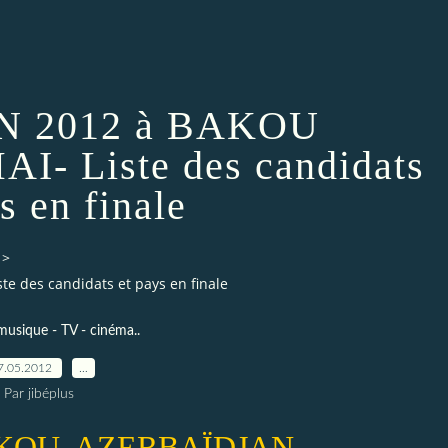
N 2012 à BAKOU
AI- Liste des candidats
s en finale
>
e des candidats et pays en finale
musique - TV - cinéma..
7.05.2012
…
Par jibéplus
AKOU, AZERBAÏDJAN