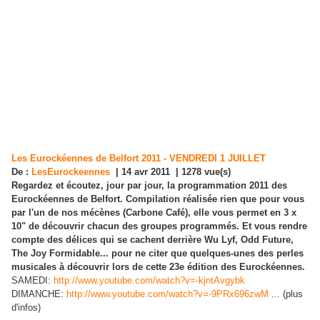
Les Eurockéennes de Belfort 2011 - VENDREDI 1 JUILLET
De :
LesEurockeennes
|
14 avr 2011
|
1278 vue(s)
Regardez et écoutez, jour par jour, la programmation 2011 des
Eurockéennes de Belfort. Compilation réalisée rien que pour vous
par l'un de nos mécènes (Carbone Café), elle vous permet en 3 x
10" de découvrir chacun des groupes programmés. Et vous rendre
compte des délices qui se cachent derrière Wu Lyf, Odd Future,
The Joy Formidable... pour ne citer que quelques-unes des perles
musicales à découvrir lors de cette 23e édition des Eurockéennes.
SAMEDI:
http://www.youtube.com/watch?v=-kjntAvgybk
DIMANCHE:
http://www.youtube.com/watch?v=-9PRx696zwM
...
(plus
d'infos)