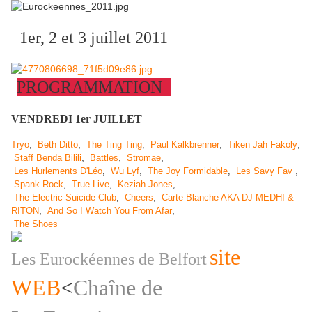
1er, 2 et 3 juillet 2011
PROGRAMMATION
VENDREDI 1er JUILLET
,
,
,
,
Tryo
Beth Ditto
The Ting Ting
,
Paul Kalkbrenner
Tiken Jah Fakoly
,
,
,
Staff Benda Bilili
Battles
Stromae
,
,
Les Hurlements D'Léo
,
Wu Lyf
The Joy Formidable
,
Les Savy Fav
,
,
Spank Rock
True Live
Keziah Jones
,
,
The Electric Suicide Club
,
Cheers
Carte Blanche AKA DJ MEDHI &
,
,
RITON
And So I Watch You From Afar
The Shoes
site
Les Eurockéennes de Belfort
WEB
<
Chaîne de