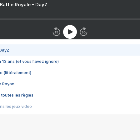
 Battle Royale - DayZ
 DayZ
 a 13 ans (et vous l'avez ignoré)
e (littéralement)
im Rayan
 toutes les règles
s les jeux vidéo
us choquant de Rockstar ? - Le scandale BULLY
e plus moche de Steam
du RÊVE tourne au CAUCHEMAR