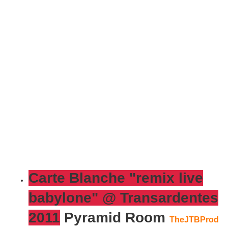
Carte Blanche "remix live
babylone" @ Transardentes
2011
Pyramid Room
TheJTBProd