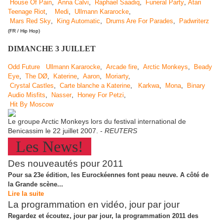
,
,
,
,
House Of Pain
Anna Calvi
Raphael Saadiq
Funeral Party
Atari
,
,
Teenage Riot
,
Medi
Ullmann Kararocke
,
,
,
Mars Red Sky
King Automatic
Drums Are For Parades
Padwriterz
(FR / Hip Hop)
DIMANCHE 3 JUILLET
,
,
Odd Future
Ullmann Kararocke
,
Arcade fire
Arctic Monkeys
Beady
,
,
,
Eye
The DØ
,
Katerine
Aaron
Moriarty
,
,
,
,
,
Crystal Castles
Carte blanche a Katerine
Karkwa
Mona
Binary
,
,
,
Audio Misfits
Nasser
Honey For Petzi
Hit By Moscow
Le groupe Arctic Monkeys lors du festival international de
Benicassim le 22 juillet 2007. -
REUTERS
Les News!
Des nouveautés pour 2011
Pour sa 23e édition, les Eurockéennes font peau neuve. A côté de
la Grande scène...
Lire la suite
La programmation en vidéo, jour par jour
Regardez et écoutez, jour par jour, la programmation 2011 des