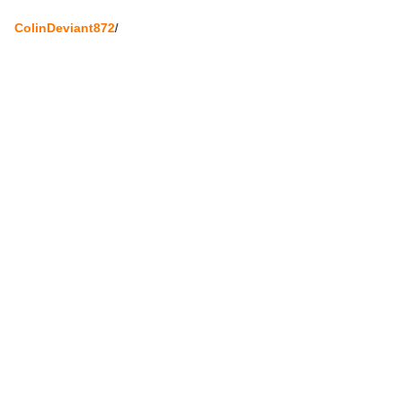
ColinDeviant872
/