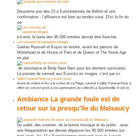
Deuxième jour des 23 e Eurockéennes de Belfort et une
confirmation : l’affluence est bien au rendez-vous. D’ici la fin du
we
e
k-end, la barre des 95 000 entrées devrait être franchie.
Les concerts de samedi en images
Gaëtan Roussel et Kuyss en entrée, avant les patrons de
Mötörhead et de House of Pain et de Queen of The Stone Age
en plat
de résistance et Birdy Nam Nam pour les derniers survivants.
La journée de samedi aux Eurocks en images, c'est par ici.
Vidéo
Funeral Party en concert privé
Avant de mettre le feu à la scène de La Plage, samedi 2 juillet, Funeral Party a
offert un concert privé à nos partenaires du collectif La Sourdoreille. A voir ici.
Ambiance
La grande foule est de
retour sur la presqu’île du Malsaucy
Du soleil, des sourires, de la bonne musique et du public : avec
une fréquentation qui devrait dépasser les 90 000 entrées sur
trois jours, les 23 e Eurockéennes renouent avec le succès.