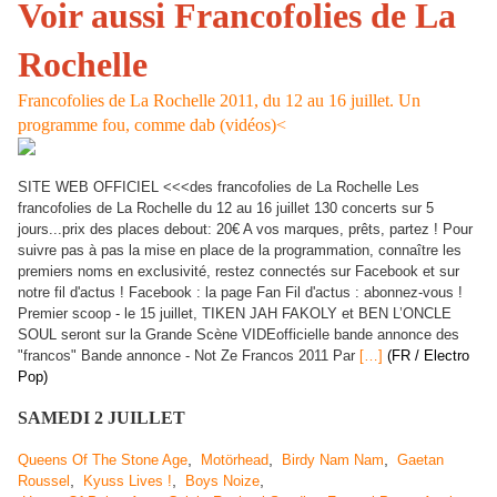
Voir aussi Francofolies de La
Rochelle
Francofolies de La Rochelle 2011, du 12 au 16 juillet. Un
programme fou, comme dab (vidéos)<
SITE WEB OFFICIEL <<<des francofolies de La Rochelle Les
francofolies de La Rochelle du 12 au 16 juillet 130 concerts sur 5
jours...prix des places debout: 20€ A vos marques, prêts, partez ! Pour
suivre pas à pas la mise en place de la programmation, connaître les
premiers noms en exclusivité, restez connectés sur Facebook et sur
notre fil d'actus ! Facebook : la page Fan Fil d'actus : abonnez-vous !
Premier scoop - le 15 juillet, TIKEN JAH FAKOLY et BEN L’ONCLE
SOUL seront sur la Grande Scène VIDEofficielle bande annonce des
"francos" Bande annonce - Not Ze Francos 2011 Par
[…]
(FR / Electro
Pop)
SAMEDI 2 JUILLET
,
,
,
Queens Of The Stone Age
Motörhead
Birdy Nam Nam
Gaetan
,
,
,
Roussel
Kyuss Lives !
Boys Noize