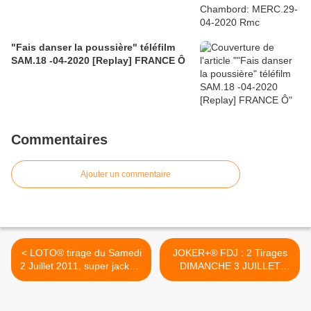
"Fais danser la poussière" téléfilm
SAM.18 -04-2020 [Replay] FRANCE Ô
Commentaires
Ajouter un commentaire
< LOTO® tirage du Samedi
JOKER+® FDJ : 2 Tirages
2 Juillet 2011, super jackpot
DIMANCHE 3 JUILLET
13 millions €, résultats et
2011, +de 19 000 gagnants
gains
>