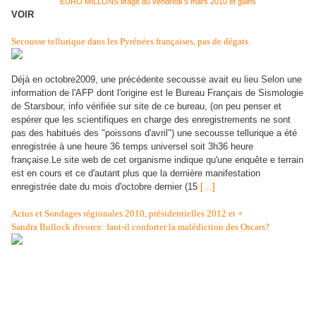
EURO MILLONS tirage du vendredi 5 mars 2010 et gains
VOIR
Secousse tellurique dans les Pyrénées françaises, pas de dégats.
Déjà en octobre2009, une précédente secousse avait eu lieu Selon une
information de l'AFP dont l'origine est le Bureau Français de Sismologie
de Starsbour, info vérifiée sur site de ce bureau, (on peu penser et
espérer que les scientifiques en charge des enregistrements ne sont
pas des habitués des "poissons d'avril") une secousse tellurique a été
enregistrée à une heure 36 temps universel soit 3h36 heure
française.Le site web de cet organisme indique qu'une enquête e terrain
est en cours et ce d'autant plus que la dernière manifestation
enregistrée date du mois d'octobre dernier (15
[…]
Actus et Sondages régionales 2010, présidentielles 2012 et +
Sandra Bullock divorce: faut-il conforter la malédiction des Oscars?
Malédiction ou simple épisode de la vie sentimentale d'une star?
Dernièrement, l'actrice Sandra Bullock a été gratifiée par l'Oscar de la
meilleure actrice pour son rôle dans The blind side et c'est mérité.
Malheureusement, on a appris le mercredi 24 mars dernier que celle-ci