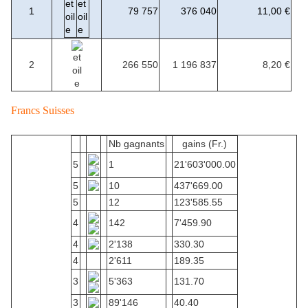
1
79 757
376 040
11,00 €
2
266 550
1 196 837
8,20 €
Francs Suisses
Nb gagnants
gains (Fr.)
5
1
21'603'000.00
5
10
437'669.00
5
12
123'585.55
4
142
7'459.90
4
2'138
330.30
4
2'611
189.35
3
5'363
131.70
3
89'146
40.40