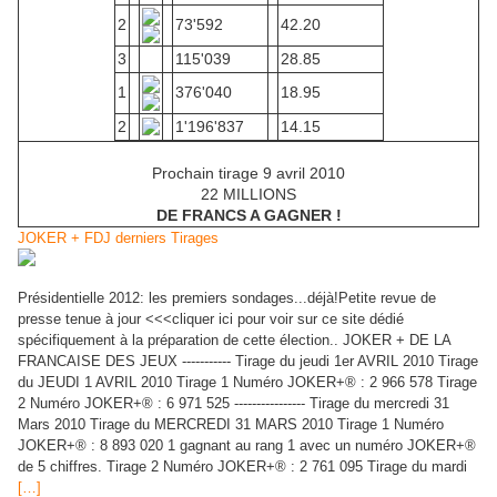
2
73'592
42.20
3
115'039
28.85
1
376'040
18.95
2
1'196'837
14.15
Prochain tirage 9 avril 2010
22 MILLIONS
DE FRANCS A GAGNER !
JOKER + FDJ derniers Tirages
Présidentielle 2012: les premiers sondages...déjà!Petite revue de
presse tenue à jour <<<cliquer ici pour voir sur ce site dédié
spécifiquement à la préparation de cette élection.. JOKER + DE LA
FRANCAISE DES JEUX ----------- Tirage du jeudi 1er AVRIL 2010 Tirage
du JEUDI 1 AVRIL 2010 Tirage 1 Numéro JOKER+® : 2 966 578 Tirage
2 Numéro JOKER+® : 6 971 525 ---------------- Tirage du mercredi 31
Mars 2010 Tirage du MERCREDI 31 MARS 2010 Tirage 1 Numéro
JOKER+® : 8 893 020 1 gagnant au rang 1 avec un numéro JOKER+®
de 5 chiffres. Tirage 2 Numéro JOKER+® : 2 761 095 Tirage du mardi
[…]