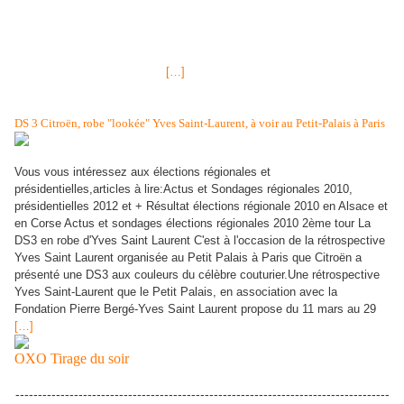
se sépare et entame une procédure de divorce d'avec Jesse James
son mari, lequel aurait entretenu une scandaleuse liaison avec l'actrice
du porno, Michelle Mc Gee. Cette nouvelle conforte ceux qui prétendent
que cette nomination va de paire avec la séparation des couples dont la
femme ou l'amie reçoit cette
[…]
DS 3 Citroën, robe "lookée" Yves Saint-Laurent, à voir au Petit-Palais à Paris
Vous vous intéressez aux élections régionales et
présidentielles,articles à lire:Actus et Sondages régionales 2010,
présidentielles 2012 et + Résultat élections régionale 2010 en Alsace et
en Corse Actus et sondages élections régionales 2010 2ème tour La
DS3 en robe d'Yves Saint Laurent C'est à l'occasion de la rétrospective
Yves Saint Laurent organisée au Petit Palais à Paris que Citroën a
présenté une DS3 aux couleurs du célèbre couturier.Une rétrospective
Yves Saint-Laurent que le Petit Palais, en association avec la
Fondation Pierre Bergé-Yves Saint Laurent propose du 11 mars au 29
[…]
OXO Tirage du soir
-----------------------------------------------------------------------------------