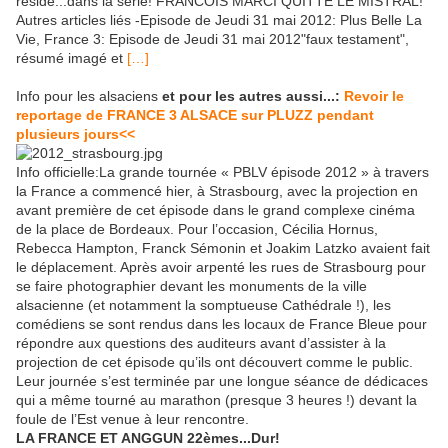
réside...dans la série! FRANCOIS MARCI QUITTE LE MISTRAL!
Autres articles liés -Episode de Jeudi 31 mai 2012: Plus Belle La
Vie, France 3: Episode de Jeudi 31 mai 2012"faux testament",
résumé imagé et
[…]
Info pour les alsaciens
et pour les autres aussi...:
Revoir le
reportage de FRANCE 3 ALSACE sur PLUZZ pendant
plusieurs jours<<
Info officielle:La grande tournée « PBLV épisode 2012 » à travers
la France a commencé hier, à Strasbourg, avec la projection en
avant première de cet épisode dans le grand complexe cinéma
de la place de Bordeaux. Pour l’occasion, Cécilia Hornus,
Rebecca Hampton, Franck Sémonin et Joakim Latzko avaient fait
le déplacement. Après avoir arpenté les rues de Strasbourg pour
se faire photographier devant les monuments de la ville
alsacienne (et notamment la somptueuse Cathédrale !), les
comédiens se sont rendus dans les locaux de France Bleue pour
répondre aux questions des auditeurs avant d’assister à la
projection de cet épisode qu’ils ont découvert comme le public.
Leur journée s’est terminée par une longue séance de dédicaces
qui a même tourné au marathon (presque 3 heures !) devant la
foule de l’Est venue à leur rencontre.
LA FRANCE ET ANGGUN 22èmes...Dur!