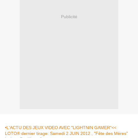
Publicité
•L'ACTU DES JEUX VIDEO AVEC "LIGHTNIN GAMER"<<
LOTO® dernier tirage: Samedi 2 JUIN 2012 , "Fête des Mères"