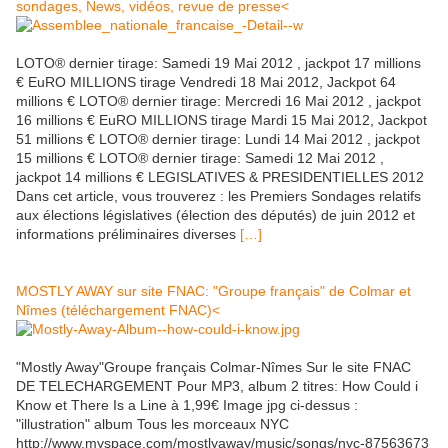
sondages, News, vidéos, revue de presse<
LOTO® dernier tirage: Samedi 19 Mai 2012 , jackpot 17 millions
€ EuRO MILLIONS tirage Vendredi 18 Mai 2012, Jackpot 64
millions € LOTO® dernier tirage: Mercredi 16 Mai 2012 , jackpot
16 millions € EuRO MILLIONS tirage Mardi 15 Mai 2012, Jackpot
51 millions € LOTO® dernier tirage: Lundi 14 Mai 2012 , jackpot
15 millions € LOTO® dernier tirage: Samedi 12 Mai 2012 ,
jackpot 14 millions € LEGISLATIVES & PRESIDENTIELLES 2012
Dans cet article, vous trouverez : les Premiers Sondages relatifs
aux élections législatives (élection des députés) de juin 2012 et
informations préliminaires diverses
[…]
MOSTLY AWAY sur site FNAC: "Groupe français" de Colmar et
Nîmes (téléchargement FNAC)<
"Mostly Away"Groupe français Colmar-Nîmes Sur le site FNAC
DE TELECHARGEMENT Pour MP3, album 2 titres: How Could i
Know et There Is a Line à 1,99€ Image jpg ci-dessus :
"illustration" album Tous les morceaux NYC
http://www.myspace.com/mostlyaway/music/songs/nyc-87563673