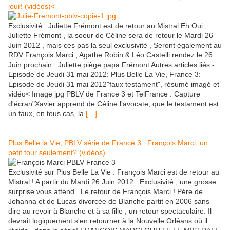
jour! (vidéos)<
Exclusivité : Juliette Frémont est de retour au Mistral Eh Oui ,
Juliette Frémont , la soeur de Céline sera de retour le Mardi 26
Juin 2012 , mais ces pas la seul exclusivité , Seront également au
RDV François Marci , Agathe Robin & Léo Castelli rendez le 26
Juin prochain . Juliette piège papa Frémont Autres articles liés -
Episode de Jeudi 31 mai 2012: Plus Belle La Vie, France 3:
Episode de Jeudi 31 mai 2012"faux testament", résumé imagé et
vidéo< Image jpg PBLV de France 3 et TelFrance . Capture
d'écran"Xavier apprend de Céline l'avocate, que le testament est
un faux, en tous cas, la
[…]
Plus Belle la Vie, PBLV série de France 3 : François Marci, un
petit tour seulement? (vidéos)
Exclusivité sur Plus Belle La Vie : François Marci est de retour au
Mistral ! A partir du Mardi 26 Juin 2012 . Exclusivité , une grosse
surprise vous attend . Le retour de François Marci ! Pére de
Johanna et de Lucas divorcée de Blanche partit en 2006 sans
dire au revoir à Blanche et à sa fille , un retour spectaculaire. Il
devrait logiquement s'en retourner à la Nouvelle Orléans où il