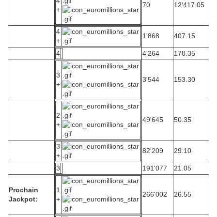
4
70
12'417.05
+
4
1'868
407.15
+
4
4'264
178.35
3
3'544
153.30
+
2
49'645
50.35
+
3
82'209
29.10
+
3
191'077
21.05
Prochain
1
266'002
26.55
Jackpot:
+