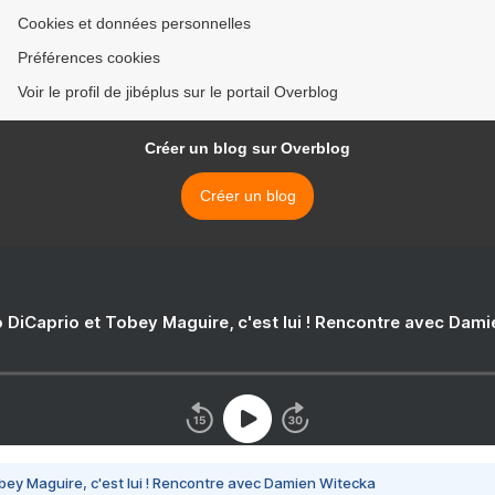
Cookies et données personnelles
Préférences cookies
Voir le profil de jibéplus sur le portail Overblog
Créer un blog sur Overblog
Créer un blog
 DiCaprio et Tobey Maguire, c'est lui ! Rencontre avec Dam
bey Maguire, c'est lui ! Rencontre avec Damien Witecka