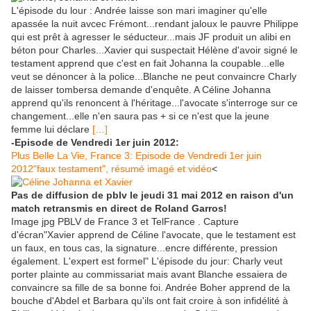
L'épisode du lour : Andrée laisse son mari imaginer qu'elle
apassée la nuit avcec Frémont...rendant jaloux le pauvre Philippe
qui est prêt à agresser le séducteur...mais JF produit un alibi en
béton pour Charles...Xavier qui suspectait Hélène d'avoir signé le
testament apprend que c'est en fait Johanna la coupable...elle
veut se dénoncer à la police...Blanche ne peut convaincre Charly
de laisser tombersa demande d'enquête. A Céline Johanna
apprend qu'ils renoncent à l'héritage...l'avocate s'interroge sur ce
changement...elle n'en saura pas + si ce n'est que la jeune
femme lui déclare
[…]
-Episode de Vendredi 1er juin 2012:
Plus Belle La Vie, France 3: Episode de Vendredi 1er juin
2012"faux testament", résumé imagé et vidéo
<
Pas de diffusion de pblv le jeudi 31 mai 2012
en raison d'un
match retransmis en direct de Roland Garros!
Image jpg PBLV de France 3 et TelFrance . Capture
d'écran"Xavier apprend de Céline l'avocate, que le testament est
un faux, en tous cas, la signature...encre différente, pression
également. L'expert est formel" L'épisode du jour: Charly veut
porter plainte au commissariat mais avant Blanche essaiera de
convaincre sa fille de sa bonne foi. Andrée Boher apprend de la
bouche d'Abdel et Barbara qu'ils ont fait croire à son infidélité à