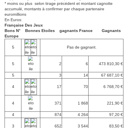
* moins ou plus selon tirage précédent et montant cagnotte
accumulé, montants à confirmer par chaque partenaire
euromillions
En Euros:
Française Des Jeux
Bons N° Bonnes Etoiles gagnants France Gagnants
Europe
5
Pas de gagnant.
5
2
6
473 810,30 €
5
3
14
67 687,10 €
4
17
70
6 768,70 €
4
371
1 868
221,90 €
4
874
4 264
97,20 €
3
652
3 544
83,50 €