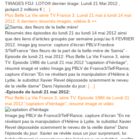
TIRAGES FDJ: LOTO® dernier tirage: Lundi 21 Mai 2012 ,
jackpot 2 millions €
[…]
Plus Belle La Vie série TV France 3. Lundi 21 mai à lundi 14 mai
2012. 6 derniers résumés imagés, vidéos & +<
Résumés des épisodes du lundi 21 au lundi 14 mai 2012 ainsi
que des liens d'articles groupés par semaine jusqu'au 6 FEVRIER
2012. Image jpg source: capture d'écran PBLV-Franbce
3/TelFrance "des fleurs de la part de la belle-mère de Samia" -
Episode de lundi 21 mai 2012: Plus Belle La Vie France 3, série
TV. Episode 1986 de Lundi 21 mai 2012 "captation d'héritage",
résumé imagé et vidéo Image jpg PBLV de France3/TelFRance,
capture d'écran "En ne révélant pas la manipulation d'Hélène à
Lydie, le substitut Xavier Revel dépossède sciemment le neveu
de la vieille dame" Dans l'épisode du jour:
[…]
-Episode de lundi 21 mai 2012:
Plus Belle La Vie France 3, série TV. Episode 1986 de Lundi 21
mai 2012 "captation d'héritage", résumé imagé et vidéo
Image jpg PBLV de France3/TelFRance, capture d'écran "En ne
révélant pas la manipulation d'Hélène à Lydie, le substitut Xavier
Revel dépossède sciemment le neveu de la vieille dame" Dans
l'épisode du jour: Xavier se révèle sous un jour surprenant, lui