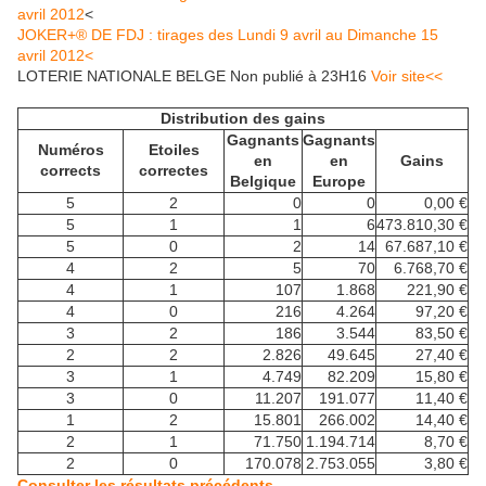
avril 2012
<
JOKER+® DE FDJ : tirages des Lundi 9 avril au Dimanche 15
avril 2012<
LOTERIE NATIONALE BELGE Non publié à 23H16
Voir site<<
Distribution des gains
Gagnants
Gagnants
Numéros
Etoiles
en
en
Gains
corrects
correctes
Belgique
Europe
5
2
0
0
0,00 €
5
1
1
6
473.810,30 €
5
0
2
14
67.687,10 €
4
2
5
70
6.768,70 €
4
1
107
1.868
221,90 €
4
0
216
4.264
97,20 €
3
2
186
3.544
83,50 €
2
2
2.826
49.645
27,40 €
3
1
4.749
82.209
15,80 €
3
0
11.207
191.077
11,40 €
1
2
15.801
266.002
14,40 €
2
1
71.750
1.194.714
8,70 €
2
0
170.078
2.753.055
3,80 €
Consulter les résultats précédents