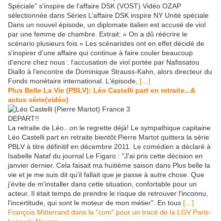
Spéciale" s'inspire de l'affaire DSK (VOST) Vidéo OZAP
sélectionnée dans Séries L’affaire DSK inspire NY Unité spéciale
Dans un nouvel épisode, un diplomate italien est accusé de viol
par une femme de chambre. Extrait: « On a dû réécrire le
scénario plusieurs fois » Les scénaristes ont en effet décidé de
s'inspirer d'une affaire qui continue à faire couler beaucoup
d'encre chez nous : l'accusation de viol portée par Nafissatou
Diallo à l'encontre de Dominique Strauss-Kahn, alors directeur du
Fonds monétaire international. L'épisode,
[…]
Plus Belle La Vie (PBLV): Léo Castelli part en retraite...&
actus série(vidéo)
DEPART!!
La retraite de Léo...on le regrette déjà! Le sympathique capitaine
Léo Castelli part en retraite bientôt:Pierre Martot quittera la série
PBLV à titre définitif en décembre 2011. Le comédien a déclaré à
Isabelle Nataf du journal Le Figaro : "J'ai pris cette décision en
janvier dernier. Cela faisait ma huitième saison dans Plus belle la
vie et je me suis dit qu'il fallait que je passe à autre chose. Que
j'évite de m'installer dans cette situation, confortable pour un
acteur. Il était temps de prendre le risque de retrouver l'inconnu,
l'incertitude, qui sont le moteur de mon métier". En tous
[…]
François Mitterrand dans la "com" pour un tracé de la LGV Paris-