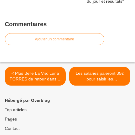
Commentaires
Ajouter un commentaire
< Plus Belle La Vie: Luna
Les salariés paieront 35€
TORRES de retour dans la
pour saisir les
série. Le livre de Blanche
prud'hommes dès le 1er
Marci...à Johanna! Mariage
octobre 2011(vidéo) >
Samia-Boher+Prime de la
Hébergé par Overblog
rentrée (vidéos).
Top articles
Pages
Contact