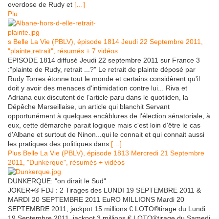
overdose de Rudy et
[…]
Plu
s Belle La Vie (PBLV), épisode 1814 Jeudi 22 Septembre 2011,
"plainte,retrait", résumés + 7 vidéos
EPISODE 1814 diffusé Jeudi 22 septembre 2011 sur France 3
:"plainte de Rudy, retrait ...?" Le retrait de plainte déposé par
Rudy Torres étonne tout le monde et certains considèrent qu'il
doit y avoir des menaces d'intimidation contre lui... Riva et
Adriana eux discutent de l’article paru dans le quotiiden, la
Dépêche Marseillaise, un article qui blanchit Servant
opportunément à quelques encâblures de l'élection sénatoriale, à
eux, cette démarche parait logique mais c'est loin d'être le cas
d'Albane et surtout de Ninon...qui le connait et qui connait aussi
les pratiques des politiques dans
[…]
Plus Belle La Vie (PBLV), épisode 1813 Mercredi 21 Septembre
2011, "Dunkerque", résumés + vidéos
DUNKERQUE: "on dirait le Sud"
JOKER+® FDJ : 2 Tirages des LUNDI 19 SEPTEMBRE 2011 &
MARDI 20 SEPTEMBRE 2011 EuRO MILLIONS Mardi 20
SEPTEMBRE 2011, jackpot 15 millions € LOTO®tirage du Lundi
19 Septembre 2011, jackpot 3 millions € LOTO®tirage du Samedi