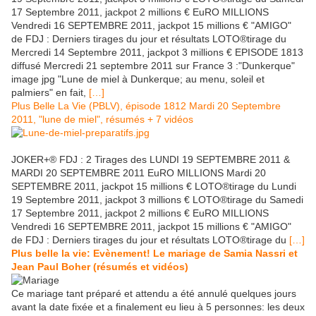
17 Septembre 2011, jackpot 2 millions € EuRO MILLIONS
Vendredi 16 SEPTEMBRE 2011, jackpot 15 millions € "AMIGO"
de FDJ : Derniers tirages du jour et résultats LOTO®tirage du
Mercredi 14 Septembre 2011, jackpot 3 millions € EPISODE 1813
diffusé Mercredi 21 septembre 2011 sur France 3 :"Dunkerque"
image jpg "Lune de miel à Dunkerque; au menu, soleil et
palmiers" en fait,
[…]
Plus Belle La Vie (PBLV), épisode 1812 Mardi 20 Septembre
2011, "lune de miel", résumés + 7 vidéos
JOKER+® FDJ : 2 Tirages des LUNDI 19 SEPTEMBRE 2011 &
MARDI 20 SEPTEMBRE 2011 EuRO MILLIONS Mardi 20
SEPTEMBRE 2011, jackpot 15 millions € LOTO®tirage du Lundi
19 Septembre 2011, jackpot 3 millions € LOTO®tirage du Samedi
17 Septembre 2011, jackpot 2 millions € EuRO MILLIONS
Vendredi 16 SEPTEMBRE 2011, jackpot 15 millions € "AMIGO"
de FDJ : Derniers tirages du jour et résultats LOTO®tirage du
[…]
Plus belle la vie: Evènement! Le mariage de Samia Nassri et
Jean Paul Boher (résumés et vidéos)
Ce mariage tant préparé et attendu a été annulé quelques jours
avant la date fixée et a finalement eu lieu à 5 personnes: les deux