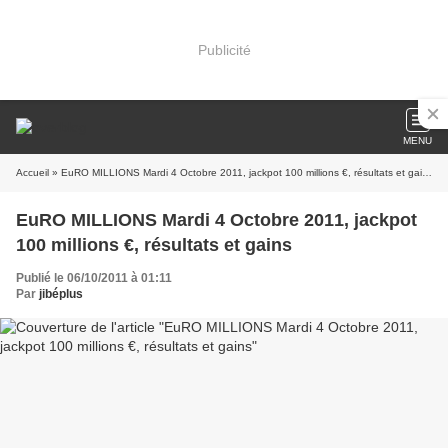
Publicité
MENU
Accueil
» EuRO MILLIONS Mardi 4 Octobre 2011, jackpot 100 millions €, résultats et gains
EuRO MILLIONS Mardi 4 Octobre 2011, jackpot
100 millions €, résultats et gains
Publié le 06/10/2011 à 01:11
Par
jibéplus