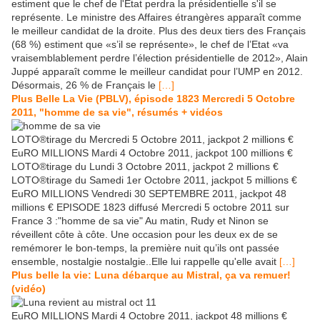
estiment que le chef de l'Etat perdra la présidentielle s'il se
représente. Le ministre des Affaires étrangères apparaît comme
le meilleur candidat de la droite. Plus des deux tiers des Français
(68 %) estiment que «s’il se représente», le chef de l’Etat «va
vraisemblablement perdre l’élection présidentielle de 2012», Alain
Juppé apparaît comme le meilleur candidat pour l’UMP en 2012.
Désormais, 26 % de Français le
[…]
Plus Belle La Vie (PBLV), épisode 1823 Mercredi 5 Octobre
2011, "homme de sa vie", résumés + vidéos
LOTO®tirage du Mercredi 5 Octobre 2011, jackpot 2 millions €
EuRO MILLIONS Mardi 4 Octobre 2011, jackpot 100 millions €
LOTO®tirage du Lundi 3 Octobre 2011, jackpot 2 millions €
LOTO®tirage du Samedi 1er Octobre 2011, jackpot 5 millions €
EuRO MILLIONS Vendredi 30 SEPTEMBRE 2011, jackpot 48
millions € EPISODE 1823 diffusé Mercredi 5 octobre 2011 sur
France 3 :"homme de sa vie" Au matin, Rudy et Ninon se
réveillent côte à côte. Une occasion pour les deux ex de se
remémorer le bon-temps, la première nuit qu’ils ont passée
ensemble, nostalgie nostalgie..Elle lui rappelle qu'elle avait
[…]
Plus belle la vie: Luna débarque au Mistral, ça va remuer!
(vidéo)
EuRO MILLIONS Mardi 4 Octobre 2011, jackpot 48 millions €