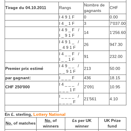
Nombre de
Tirage du 04.10.2011
Rangs
CHF
gagnants
I 4 9 1 F
0
0.00
I 4 _ 1 F
3
7'037.00
I 4 9 _ F /
14
1'256.60
I _ 9 1 F
I 4 9 1 _ /
26
947.30
_ 4 9 1 F
I 4 _ _ F /
91
232.00
I _ _ 1 F
I 4 9 _ _ /
Premier prix estimé
213
50.00
_ _ 9 1 F
par gagnant:
I _ _ _ F
436
18.15
I 4 _ _ _ /
CHF 250'000
2'091
10.95
_ _ _ 1 F
I _ _ _ _ /
21'561
4.10
_ _ _ _ F
En £. sterling,
Lottery National
No.
of
£s per UK
UK Prize
No.
of matches
winners
winner
fund