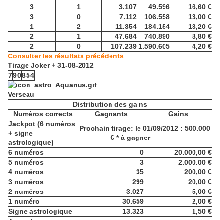
3
1
3.107
49.596
16,60 €
3
0
7.112
106.558
13,00 €
1
2
11.354
184.154
13,20 €
2
1
47.684
740.890
8,80 €
2
0
107.239
1.590.605
4,20 €
Consulter les résultats précédents
Tirage Joker + 31-08-2012
7
9
0
8
5
4
Verseau
Distribution des gains
Numéros corrects
Gagnants
Gains
Jackpot (6 numéros
Prochain tirage: le 01/09/2012 : 500.000
+ signe
€ * à gagner
astrologique)
6 numéros
0
20.000,00 €
5 numéros
3
2.000,00 €
4 numéros
35
200,00 €
3 numéros
299
20,00 €
2 numéros
3.027
5,00 €
1 numéro
30.659
2,00 €
Signe astrologique
13.323
1,50 €