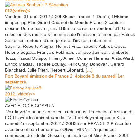
012(vidéo)<
Vendredi 31 août 2012 à 20h35 sur France 2- Durée, 1H55mn
images jpg Plus Grand Cabaret du Monde France 2 capture
d'écran Durée best of, env.1H55 La soirée de vendredi 31: Une
sélection des meilleurs moments de l'émission animée par Patrick
Sébastien, entouré d'une pléiade d'invités, notamment
Sabrina, Roberto Alagna, Helmut Fritz, Isabelle Aubret, Opus,
Hélène Segara, François Feldman, Joniece Jamison, Umberto
Tozzi, Pascal Obispo, Thierry Amiel, Corinne Hermès, Anita Ward,
Enrico Macias, Isabelle Boulay, Félix Gray, Donovan, Gérard
Blanchard, Julie Pietri, Herbert Léonard,
[…]
Fort Boyard émission de France 2: épisode 8 du samedi 1er
septembre
2012 (vidéo)<<
AVEC ELODIE GOSSUIN
Voir la vidéo bande annonce, ci-dessous: Prochaine émission du
FORT avec les animateurs de TV : Fort Boyard épisode 8 du
samedi 1er septembre 2012 à 20H35 sur FRANCE 2 Présentée
avec brio et bon humeur par Olivier MINNE L'équipe est
composée de: Élodie Gossuin, animatrice et Miss France 2001