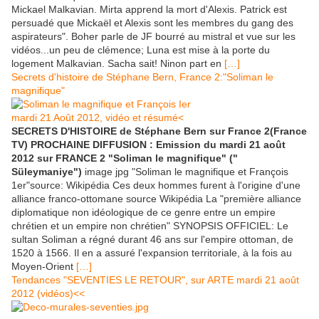
Mickael Malkavian. Mirta apprend la mort d'Alexis. Patrick est
persuadé que Mickaël et Alexis sont les membres du gang des
aspirateurs". Boher parle de JF bourré au mistral et vue sur les
vidéos...un peu de clémence; Luna est mise à la porte du
logement Malkavian. Sacha sait! Ninon part en
[…]
Secrets d'histoire de Stéphane Bern, France 2:"Soliman le
magnifique"
mardi 21 Août 2012, vidéo et résumé<
SECRETS D'HISTOIRE de Stéphane Bern sur France 2(France
TV) PROCHAINE DIFFUSION : Emission du mardi 21 août
2012 sur FRANCE 2 "Soliman le magnifique" ("
Süleymaniye")
image jpg "Soliman le magnifique et François
1er"source: Wikipédia Ces deux hommes furent à l'origine d'une
alliance franco-ottomane source Wikipédia La "première alliance
diplomatique non idéologique de ce genre entre un empire
chrétien et un empire non chrétien" SYNOPSIS OFFICIEL: Le
sultan Soliman a régné durant 46 ans sur l'empire ottoman, de
1520 à 1566. Il en a assuré l'expansion territoriale, à la fois au
Moyen-Orient
[…]
Tendances "SEVENTIES LE RETOUR", sur ARTE mardi 21 août
2012 (vidéos)<<