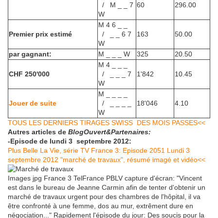
/ M _ _ 7
60
296.00
W
M 4 6 _ _
Premier prix estimé
/ _ _ 6 7
163
50.00
W
par gagnant:
M _ _ _ W
325
20.50
M 4 _ _ _
CHF 250'000
/ _ _ _ 7
1'842
10.45
W
M _ _ _ _
Jouer de suite
/ _ _ _ _
18'046
4.10
W
TOUS LES DERNIERS TIRAGES SWISS DES MOIS PASSES<<
Autres articles de
BlogOuvert&Partenaires:
-Episode de lundi 3 septembre 2012:
Plus Belle La Vie, série TV France 3: Episode 2051 Lundi 3
septembre 2012 "marché de travaux", résumé imagé et vidéo<<
Images jpg France 3 TelFrance PBLV capture d'écran: "Vincent
est dans le bureau de Jeanne Carmin afin de tenter d'obtenir un
marché de travaux urgent pour des chambres de l'hôpital, il va
être confronté à une femme, dos au mur, extrêment dure en
négociation..." Rapidement l'épisode du jour: Des soucis pour la