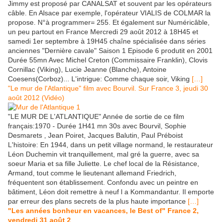
Jimmy est proposé par CANALSAT et souvent par les opérateurs
câble. En Alsace par exemple, l'opérateur VIALIS de COLMAR la
propose. N°à programmer= 255. Et également sur Numéricâble,
un peu partout en France Mercredi 29 août 2012 à 18H45 et
samedi 1er septembre à 19H45 chaîne spécialisée dans séries
anciennes "Dernière cavale" Saison 1 Episode 6 produtit en 2001
Durée 55mn Avec Michel Creton (Commissaire Franklin), Clovis
Cornillac (Viking), Lucie Jeanne (Blanche), Antoine
Coesens(Corboz)... L'intrigue: Comme chaque soir, Viking
[…]
"Le mur de l'Atlantique" film avec Bourvil. Sur France 3, jeudi 30
août 2012 (Vidéo)
"LE MUR DE L'ATLANTIQUE" Année de sortie de ce film
français:1970 - Durée 1H41 mn 30s avec Bourvil, Sophie
Desmarets , Jean Poiret, Jacques Balutin, Paul Préboist
L'histoire: En 1944, dans un petit village normand, le restaurateur
Léon Duchemin vit tranquillement, mal gré la guerre, avec sa
soeur Maria et sa fille Juliette. Le chef local de la Résistance,
Armand, tout comme le lieutenant allemand Friedrich,
fréquentent son établissement. Confondu avec un peintre en
bâtiment, Léon doit remettre à neuf l a Kommandantur. Il emporte
par erreur des plans secrets de la plus haute importance
[…]
"Les années bonheur en vacances, le Best of" France 2,
vendredi 31 août 2