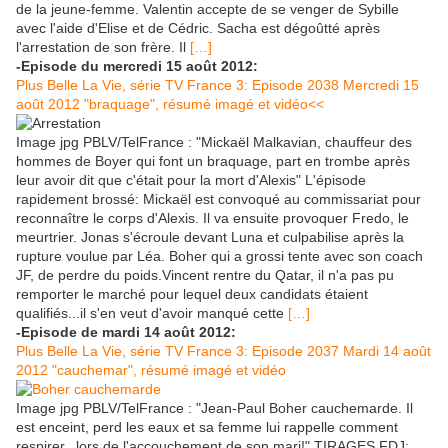
de la jeune-femme. Valentin accepte de se venger de Sybille
avec l'aide d'Elise et de Cédric. Sacha est dégoûtté après
l'arrestation de son frère. Il
[…]
-Episode du mercredi 15 août 2012:
Plus Belle La Vie, série TV France 3: Episode 2038 Mercredi 15
août 2012 "braquage", résumé imagé et vidéo<<
Image jpg PBLV/TelFrance : "Mickaël Malkavian, chauffeur des
hommes de Boyer qui font un braquage, part en trombe après
leur avoir dit que c'était pour la mort d'Alexis" L'épisode
rapidement brossé: Mickaël est convoqué au commissariat pour
reconnaître le corps d'Alexis. Il va ensuite provoquer Fredo, le
meurtrier. Jonas s'écroule devant Luna et culpabilise après la
rupture voulue par Léa. Boher qui a grossi tente avec son coach
JF, de perdre du poids.Vincent rentre du Qatar, il n'a pas pu
remporter le marché pour lequel deux candidats étaient
qualifiés...il s'en veut d'avoir manqué cette
[…]
-Episode de mardi 14 août 2012:
Plus Belle La Vie, série TV France 3: Episode 2037 Mardi 14 août
2012 "cauchemar", résumé imagé et vidéo
Image jpg PBLV/TelFrance : "Jean-Paul Boher cauchemarde. Il
est enceint, perd les eaux et sa femme lui rappelle comment
respirer...lors de l'accouchement de son mari!" TIRAGES FDJ: