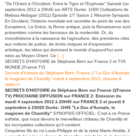
"De l'Orient à l'Occident: Entre le Tigre et l'Euphrate" Samedi 1er
septembre 2012 à 20h45 sur ARTE Durée: 1H00 Civilisations de
Melissa Akdogan (2011) Episode 1/7 Saison 1 Résumé-Synopsis:
En Occident, l'histoire mondiale est racontée du point de vue des
Européens. La Grèce, la Rome antique, puis la Renaissance sont
présentées comme les berceaux de la modernité. Or, du
monothéisme à la naissance de l'agriculture, des premières cités
aux notions de justice, de droits civiques et d'expression
artistique, les idées qui dominent le monde d'aujourd'hui sont
nées au Moyen-Orient. Ce
[…]
SECRETS D'HISTOIRE de Stéphane Bern sur France 2 et TV5
MONDE (France TV)
Secrets d'histoire de Stéphane Bern, France 2:"Le Duc d'Aumale,
le magicien
de Chantilly" mardi 4 septembre 2012, résumé &
vidéo<<
SECRETS D'HISTOIRE de Stéphane Bern sur France 2(France
TV) PROCHAINE DIFFUSION sur FRANCE 2: Emission du
mardi 4 septembre 2012 à 20H45 sur FRANCE 2 et jeuedi 6
septembre à 23H20 Durée: 1H45 "Le Duc d'Aumale, le
magicien de Chantilly"
SYNOPSIS OFFICIEL:
C’est à ce Prince
esthète, que nous devons le merveilleux château de Chantilly et
les incroyables collections qu’il contient.
Cinquième fils du roi Louis-Philippe et de la reine Marie-Amélie, il