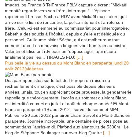
Images jpg France 3 TelFrance PBLV capture d'écran: "Mickaël
menotté regarde vers son frère, interrogatif" L'épisode
rapidement brossé: Sacha a RDV avec Mickaël mais, alors qu'il
arrive sur le lien de rencontre, la police interient et arrête son
frère...Celui-ci est emmené au commissariat pour interrogatoire.
Babeth a des soucis à l'hôpital, depuis qu'elle est déléguée du
personnel. Guillaume plaint SAcha, qui est malheureux tout
comme Luna. Les mauvaises langues vont bon train au mistral.
Valentin et Elise ont rdv pour un "dépucelage"...qui n'aura
finalement pas lieu... TIRAGES FDJ:
[…]
Plus belle la vie au dessus du Mont Blanc en parapente lundi 20
août 2012(vidéos<<
Des parenpentistes sur le toit de l'Europe en raison du
réchauffement climatique, c'est possible depuis plusieurs
années...mais, tout en appréciant cette prouesse, la gendarmerie
rappelle que théoriquement, l'accès au sommet du Mont Blanc
est interdit à ceux-ci en juillet et août de chaque année! Et Mont-
Blanc en parapente 19 aout 2012 - survol du sommet.MP4
Publiée le 20 août 2012 par airomcham Survol du Mont-Blanc en
parapente. Journée incroyable, une centaine de pilotes pose au
sommet dans l'après-midi. Plafond aux alentours de 5300m ! Le
blog de Stéphane Boulanger sur over-blog Quatre
[…]