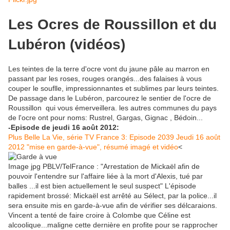
Les Ocres de Roussillon et du
Lubéron (vidéos)
Les teintes de la terre d'ocre vont du jaune pâle au marron en
passant par les roses, rouges orangés...des falaises à vous
couper le souflle, impressionnantes et sublimes par leurs teintes.
De passage dans le Lubéron, parcourez le sentier de l'ocre de
Roussillon qui vous émerveillera. les autres communes du pays
de l'ocre ont pour noms:
Rustrel, Gargas, Gignac , Bédoin...
-Episode de jeudi 16 août 2012:
Plus Belle La Vie, série TV France 3: Episode 2039 Jeudi 16 août
2012 "mise en garde-à-vue", résumé imagé et vidéo
<
Image jpg PBLV/TelFrance : "Arrestation de Mickaël afin de
pouvoir l'entendre sur l'affaire liée à la mort d'Alexis, tué par
balles ...il est bien actuellement le seul suspect" L'épisode
rapidement brossé: Mickaël est arrêté au Sélect, par la police...il
sera ensuite mis en garde-à-vue afin de vérifier ses délcaraions.
Vincent a tenté de faire croire à Colombe que Céline est
alcoolique...maligne cette dernière en profite pour se rapprocher