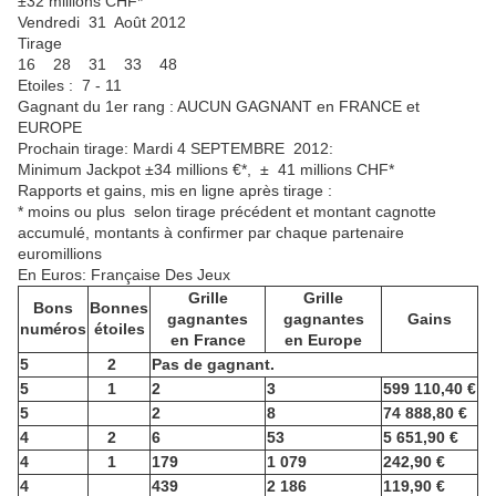
±32 millions CHF*
Vendredi 31 Août 2012
Tirage
16 28 31 33 48
Etoiles : 7 - 11
Gagnant du 1er rang : AUCUN GAGNANT en FRANCE et
EUROPE
Prochain tirage: Mardi 4 SEPTEMBRE 2012:
Minimum Jackpot ±34 millions €*, ± 41 millions CHF*
Rapports et gains, mis en ligne après tirage :
* moins ou plus selon tirage précédent et montant cagnotte
accumulé, montants à confirmer par chaque partenaire
euromillions
En Euros: Française Des Jeux
Grille
Grille
Bons
Bonnes
gagnantes
gagnantes
Gains
numéros
étoiles
en France
en Europe
5
2
Pas de gagnant.
5
1
2
3
599 110,40 €
5
2
8
74 888,80 €
4
2
6
53
5 651,90 €
4
1
179
1 079
242,90 €
4
439
2 186
119,90 €