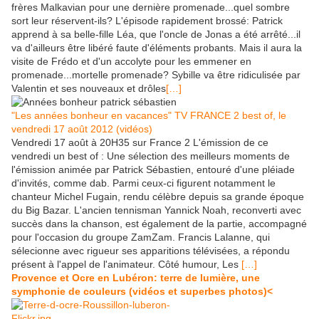
frères Malkavian pour une dernière promenade...quel sombre
sort leur réservent-ils? L'épisode rapidement brossé: Patrick
apprend à sa belle-fille Léa, que l'oncle de Jonas a été arrêté...il
va d'ailleurs être libéré faute d'éléments probants. Mais il aura la
visite de Frédo et d'un accolyte pour les emmener en
promenade...mortelle promenade? Sybille va être ridiculisée par
Valentin et ses nouveaux et drôles
[…]
"Les années bonheur en vacances" TV FRANCE 2 best of, le
vendredi 17 août 2012 (vidéos)
Vendredi 17 août à 20H35 sur France 2 L'émission de ce
vendredi un best of : Une sélection des meilleurs moments de
l'émission animée par Patrick Sébastien, entouré d'une pléiade
d'invités, comme dab. Parmi ceux-ci figurent notamment le
chanteur Michel Fugain, rendu célèbre depuis sa grande époque
du Big Bazar. L'ancien tennisman Yannick Noah, reconverti avec
succès dans la chanson, est également de la partie, accompagné
pour l'occasion du groupe ZamZam. Francis Lalanne, qui
sélecionne avec rigueur ses apparitions télévisées, a répondu
présent à l'appel de l'animateur. Côté humour, Les
[…]
Provence et Ocre en Lubéron: terre de lumière, une
symphonie de couleurs (vidéos et superbes photos)<