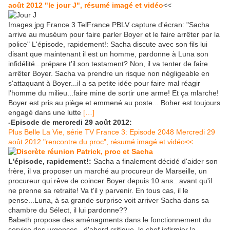
août 2012 "le jour J", résumé imagé et vidéo
<<
Images jpg France 3 TelFrance PBLV capture d'écran: "Sacha
arrive au muséum pour faire parler Boyer et le faire arrêter par la
police" L'épisode, rapidement!: Sacha discute avec son fils lui
disant que maintenant il est un homme, pardonne à Luna son
infidélité...prépare t'il son testament? Non, il va tenter de faire
arrêter Boyer. Sacha va prendre un risque non négligeable en
s'attaquant à Boyer...il a sa petite idée pour faire mal réagir
l'homme du milieu...faire mine de sortir une arme! Et ça mlarche!
Boyer est pris au piège et emmené au poste... Boher est toujours
engagé dans une lutte
[…]
-Episode de mercredi 29 août 2012:
Plus Belle La Vie, série TV France 3: Episode 2048 Mercredi 29
août 2012 "rencontre du proc", résumé imagé et vidéo<<
L'épisode, rapidement!:
Sacha a finalement décidé d'aider son
frère, il va proposer un marché au procureur de Marseille, un
procureur qui rêve de coincer Boyer depuis 10 ans...avant qu'il
ne prenne sa retraite! Va t'il y parvenir. En tous cas, il le
pense...Luna, à sa grande surprise voit arriver Sacha dans sa
chambre du Sélect, il lui pardonne??
Babeth propose des aménagments dans le fonctionnement du
service des urgences...d'abord critique, le chef infirmier la