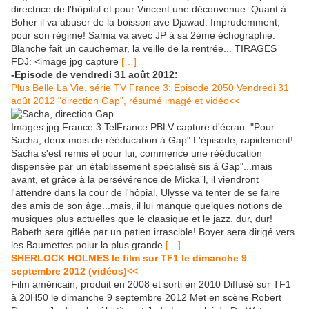
directrice de l'hôpital et pour Vincent une déconvenue. Quant à
Boher il va abuser de la boisson ave Djawad. Imprudemment,
pour son régime! Samia va avec JP à sa 2ème échographie.
Blanche fait un cauchemar, la veille de la rentrée... TIRAGES
FDJ: <image jpg capture
[…]
-Episode de vendredi 31 août 2012:
Plus Belle La Vie, série TV France 3: Episode 2050 Vendredi 31
août 2012 "direction Gap", résumé imagé et vidéo<<
Images jpg France 3 TelFrance PBLV capture d'écran: "Pour
Sacha, deux mois de rééducation à Gap" L'épisode, rapidement!:
Sacha s'est remis et pour lui, commence une rééducation
dispensée par un établissement spécialisé sis à Gap"...mais
avant, et grâce à la persévérence de Micka¨l, il viendront
l'attendre dans la cour de l'hôpial. Ulysse va tenter de se faire
des amis de son âge...mais, il lui manque quelques notions de
musiques plus actuelles que le claasique et le jazz. dur, dur!
Babeth sera giflée par un patien irrascible! Boyer sera dirigé vers
les Baumettes poiur la plus grande
[…]
SHERLOCK HOLMES le film sur TF1 le dimanche 9
septembre 20
12 (vidéos)<<
Film américain, produit en 2008 et sorti en 2010 Diffusé sur TF1
à 20H50 le dimanche 9 septembre 2012 Met en scène Robert