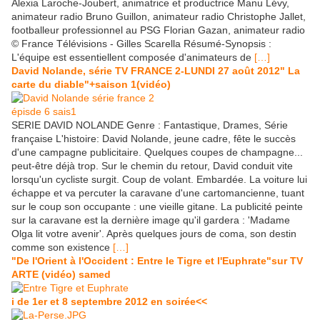
Alexia Laroche-Joubert, animatrice et productrice Manu Lévy,
animateur radio Bruno Guillon, animateur radio Christophe Jallet,
footballeur professionnel au PSG Florian Gazan, animateur radio
© France Télévisions - Gilles Scarella Résumé-Synopsis :
L'équipe est essentiellent composée d'animateurs de
[…]
David Nolande, série TV FRANCE 2-LUNDI 27 août 2012" La
carte du diable"+saison 1(vidéo)
SERIE DAVID NOLANDE Genre : Fantastique, Drames, Série
française L'histoire: David Nolande, jeune cadre, fête le succès
d'une campagne publicitaire. Quelques coupes de champagne...
peut-être déjà trop. Sur le chemin du retour, David conduit vite
lorsqu'un cycliste surgit. Coup de volant. Embardée. La voiture lui
échappe et va percuter la caravane d'une cartomancienne, tuant
sur le coup son occupante : une vieille gitane. La publicité peinte
sur la caravane est la dernière image qu'il gardera : 'Madame
Olga lit votre avenir'. Après quelques jours de coma, son destin
comme son existence
[…]
"De l'Orient à l'Occident : Entre le Tigre et l'Euphrate"sur TV
ARTE (vidéo) samed
i de 1er et 8 septembre 2012 en soirée<<