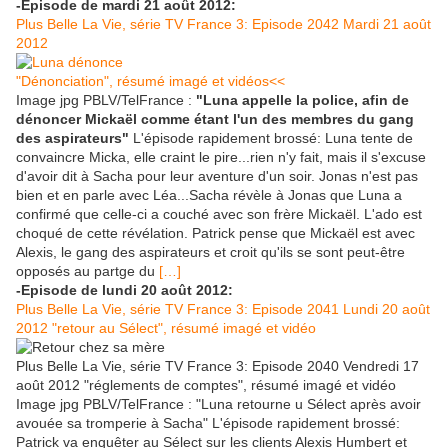
-Episode de mardi 21 août 2012:
Plus Belle La Vie, série TV France 3: Episode 2042 Mardi 21 août
2012
"Dénonciation", résumé imagé et vidéos<<
Image jpg PBLV/TelFrance :
"Luna appelle la police, afin de
dénoncer Mickaël comme étant l'un des membres du gang
des aspirateurs"
L'épisode rapidement brossé: Luna tente de
convaincre Micka, elle craint le pire...rien n'y fait, mais il s'excuse
d'avoir dit à Sacha pour leur aventure d'un soir. Jonas n'est pas
bien et en parle avec Léa...Sacha révèle à Jonas que Luna a
confirmé que celle-ci a couché avec son frère Mickaël. L'ado est
choqué de cette révélation. Patrick pense que Mickaël est avec
Alexis, le gang des aspirateurs et croit qu'ils se sont peut-être
opposés au partge du
[…]
-Episode de lundi 20 août 2012:
Plus Belle La Vie, série TV France 3: Episode 2041 Lundi 20 août
2012 "retour au Sélect", résumé imagé et vidéo
Plus Belle La Vie, série TV France 3: Episode 2040 Vendredi 17
août 2012 "réglements de comptes", résumé imagé et vidéo
Image jpg PBLV/TelFrance : "Luna retourne u Sélect après avoir
avouée sa tromperie à Sacha" L'épisode rapidement brossé:
Patrick va enquêter au Sélect sur les clients Alexis Humbert et