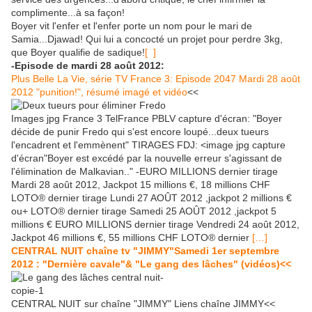
complimente...à sa façon!
Boyer vit l'enfer et l'enfer porte un nom pour le mari de
Samia...Djawad! Qui lui a concocté un projet pour perdre 3kg,
que Boyer qualifie de sadique!
[ ]
-Episode de mardi 28 août 2012:
Plus Belle La Vie, série TV France 3: Episode 2047 Mardi 28 août
2012 "punition!", résumé imagé et vidéo
<<
Images jpg France 3 TelFrance PBLV capture d'écran: "Boyer
décide de punir Fredo qui s'est encore loupé...deux tueurs
l'encadrent et l'emmènent" TIRAGES FDJ: <image jpg capture
d'écran"Boyer est excédé par la nouvelle erreur s'agissant de
l'élimination de Malkavian.." -EURO MILLIONS dernier tirage
Mardi 28 août 2012, Jackpot 15 millions €, 18 millions CHF
LOTO® dernier tirage Lundi 27 AOÛT 2012 ,jackpot 2 millions €
ou+ LOTO® dernier tirage Samedi 25 AOÛT 2012 ,jackpot 5
millions € EURO MILLIONS dernier tirage Vendredi 24 août 2012,
Jackpot 46 millions €, 55 millions CHF LOTO® dernier
[…]
CENTRAL NUIT chaîne tv "JIMMY"Samedi 1er septembre
2012 : "Dernière cavale"& "Le gang des lâches" (vidéos)<<
CENTRAL NUIT sur chaîne "JIMMY" Liens chaîne JIMMY<<