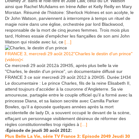
Downey Jr. dans le rôle-titre et Jude Law, celui du Dr. Watson
ainsi que Rachel McAdams en Irène Adler et Kelly Reilly en Mary
Morstan. Résumé de l'histoire: Sherlock Holmes et son acolyte, le
Dr John Watson, parviennent à interrompre à temps un rituel de
magie noire dans une église, orchestrée par lord Blackwood,
responsable de la mort de cinq jeunes femmes. Trois mois plus
tard, Holmes essaie d'empêcher les fiançailles de son ami John
Watson qui réside avec lui, ce
[…]
FRANCE 3, mercredi 29 août 2012"Charles le destin d'un prince"
(vidéos)<
Ce mercredi 29 août 2012à 20H35, après plus belle la vie
"Charles, le destin d'un prince", un documentaire diffusé sur
FRANCE 3 ce soir mercredi 29 août 2012 à 20H35. Durée:1H34
Le documentaire : Le prince Charles, fils de la reine Elisabeth II,
attend toujours d'accéder à la couronne d'Angleterre. Sa vie
amoureuse, partagée entre le couple officiel qu'il a formé avec la
princesse Diana, et sa liaison secrète avec Camilla Parker
Bowles, qu'il a épousée quelques années après la mort
accidentelle de lady Di, a souvent occupé le devant de la scène,
effaçant un personnage visiblement désireux de réformer des
règles constitutionnelles trop rigides à
[…]
-Episode de jeudi 30 août 2012:
Plus Belle La Vie, série TV France 3: Episode 2049 Jeudi 30