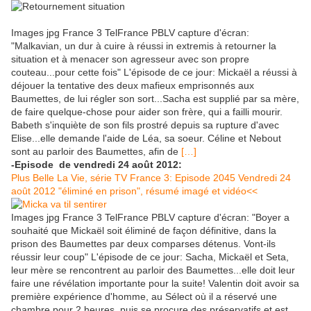
Images jpg France 3 TelFrance PBLV capture d'écran:
"Malkavian, un dur à cuire à réussi in extremis à retourner la
situation et à menacer son agresseur avec son propre
couteau...pour cette fois" L'épisode de ce jour: Mickaël a réussi à
déjouer la tentative des deux mafieux emprisonnés aux
Baumettes, de lui régler son sort...Sacha est supplié par sa mère,
de faire quelque-chose pour aider son frère, qui a failli mourir.
Babeth s'inquiète de son fils prostré depuis sa rupture d'avec
Elise...elle demande l'aide de Léa, sa soeur. Céline et Nebout
sont au parloir des Baumettes, afin de
[…]
-Episode de vendredi 24 août 2012:
Plus Belle La Vie, série TV France 3: Episode 2045 Vendredi 24
août 2012 "éliminé en prison", résumé imagé et vidéo<<
Images jpg France 3 TelFrance PBLV capture d'écran: "Boyer a
souhaité que Mickaël soit éliminé de façon définitive, dans la
prison des Baumettes par deux comparses détenus. Vont-ils
réussir leur coup" L'épisode de ce jour: Sacha, Mickaël et Seta,
leur mère se rencontrent au parloir des Baumettes...elle doit leur
faire une révélation importante pour la suite! Valentin doit avoir sa
première expérience d'homme, au Sélect où il a réservé une
chambre pour 2 heures, puis se procure des préservatifs et est