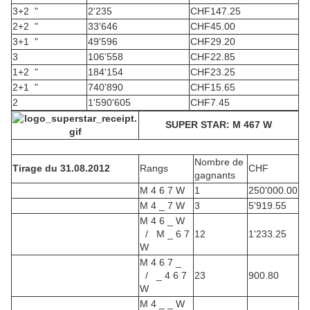
3+2 "
2'235
CHF
147.25
2+2 "
33'646
CHF
45.00
3+1 "
49'596
CHF
29.20
3
106'558
CHF
22.85
1+2 "
184'154
CHF
23.25
2+1 "
740'890
CHF
15.65
2
1'590'605
CHF
7.45
SUPER STAR: M 467 W
Nombre de
Tirage du 31.08.2012
Rangs
CHF
gagnants
M 4 6 7 W
1
250'000.00
M 4 _ 7 W
3
5'919.55
M 4 6 _ W
/ M _ 6 7
12
1'233.25
W
M 4 6 7 _
/ _ 4 6 7
23
900.80
W
M 4 _ _ W