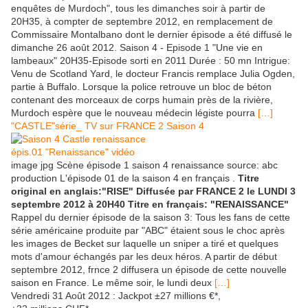
enquêtes de Murdoch", tous les dimanches soir à partir de
20H35, à compter de septembre 2012, en remplacement de
Commissaire Montalbano dont le dernier épisode a été diffusé le
dimanche 26 août 2012. Saison 4 - Episode 1 "Une vie en
lambeaux" 20H35-Episode sorti en 2011 Durée : 50 mn Intrigue:
Venu de Scotland Yard, le docteur Francis remplace Julia Ogden,
partie à Buffalo. Lorsque la police retrouve un bloc de béton
contenant des morceaux de corps humain près de la rivière,
Murdoch espère que le nouveau médecin légiste pourra
[…]
"CASTLE"série_ TV sur FRANCE 2 Saison 4
épis.01 "Renaissance" vidéo
image jpg Scène épisode 1 saison 4 renaissance source: abc
production L'épisode 01 de la saison 4 en français .
Titre
original en anglais:"RISE" Diffusée par FRANCE 2 le LUNDI 3
septembre 2012 à 20H40 Titre en français: "RENAISSANCE"
Rappel du dernier épisode de la saison 3: Tous les fans de cette
série américaine produite par "ABC" étaient sous le choc après
les images de Becket sur laquelle un sniper a tiré et quelques
mots d'amour échangés par les deux héros. A partir de début
septembre 2012, frnce 2 diffusera un épisode de cette nouvelle
saison en France. Le même soir, le lundi deux
[…]
Vendredi 31 Août 2012 : Jackpot ±27 millions €*,