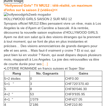
Autre tirage
"Hollywood Girls" TV NRJ12 : télé-réalité, un maximum
d'infos sur la saison 2 (vidéos)<<
HOLLYWOOD GIRLS SAISON 2 SUR NRJ 12
Synopsis officiel NRJ12:Elles pensaient vivre un rêve, mais à Los
Angeles la vie d’Ayem et Caroline a basculé. A la rentrée,
découvrez la nouvelle saison explosive d’HOLLYWOOD GIRLS.
Ayem ne doit son salut qu’à des visions étranges qui la prennent
à tout moment, qui se font de plus en plus insistantes et
précises… Des visions annonciatrices de grands dangers pour
elle et ses amis... Mais faut-il vraiment y croire ? Et si oui, qui
peut bien lui en vouloir ? Kevin, qui avait disparu depuis plusieurs
mois, réapparaît à Los Angeles. La joie des retrouvailles va être
de courte durée pour ses
[…]
•LOTERIE ROMANDE en francs suisses et Super Star
Rang
No. Gagnants
Gains
5+2
étoiles
0
CHF
0.00
5+1 "
3
CHF
720'370.40
5
8
CHF
90'046.30
4+2 "
53
CHF
9'935.95
4+1 "
1'079
CHF
427.05
4
2'186
CHF
210.80