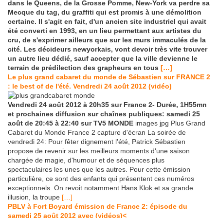
dans le Queens, de la Grosse Pomme, New-York va perdre sa
Mecque du tag, du graffiti qui est promis à une démolition
certaine. Il s'agit en fait, d'un ancien site industriel qui avait
été converti en 1993, en un lieu permettant aux artistes du
cru, de s'exprimer ailleurs que sur les murs immaculés de la
cité. Les décideurs newyorkais, vont devoir très vite trouver
un autre lieu dédié, sauf accepter que la ville devienne le
terrain de prédilection des grapheurs en tous
[…]
Le plus grand cabaret du monde de Sébastien sur FRANCE 2
: le best of de l'été. Vendredi 24 août 2012 (vidéo)
Vendredi 24 août 2012 à 20h35 sur France 2- Durée, 1H55mn
et prochaines diffusion sur chaînes publiques: samedi 25
août de 20:45 à 22:40 sur TV5 MONDE
images jpg Plus Grand
Cabaret du Monde France 2 capture d'écran La soirée de
vendredi 24: Pour fêter dignement l'été, Patrick Sébastien
propose de revenir sur les meilleurs moments d'une saison
chargée de magie, d'humour et de séquences plus
spectaculaires les unes que les autres. Pour cette émission
particulière, ce sont des enfants qui présentent ces numéros
exceptionnels. On revoit notamment Hans Klok et sa grande
illusion, la troupe
[…]
PBLV à Fort Boyard émission de France 2: épisode du
samedi 25 août 2012 avec (vidéos)<