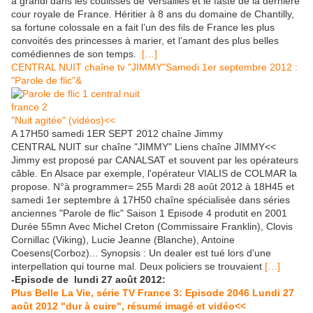
a grandi dans les coulisses de Versailles et le faste de la dernière
cour royale de France. Héritier à 8 ans du domaine de Chantilly,
sa fortune colossale en a fait l’un des fils de France les plus
convoités des princesses à marier, et l’amant des plus belles
comédiennes de son temps.
[…]
CENTRAL NUIT chaîne tv "JIMMY"Samedi 1er septembre 2012 :
"Parole de flic"&
"Nuit agitée" (vidéos)<<
A 17H50 samedi 1ER SEPT 2012 chaîne Jimmy
CENTRAL NUIT sur chaîne "JIMMY" Liens chaîne JIMMY<<
Jimmy est proposé par CANALSAT et souvent par les opérateurs
câble. En Alsace par exemple, l'opérateur VIALIS de COLMAR la
propose. N°à programmer= 255 Mardi 28 août 2012 à 18H45 et
samedi 1er septembre à 17H50 chaîne spécialisée dans séries
anciennes "Parole de flic" Saison 1 Episode 4 produtit en 2001
Durée 55mn Avec Michel Creton (Commissaire Franklin), Clovis
Cornillac (Viking), Lucie Jeanne (Blanche), Antoine
Coesens(Corboz)... Synopsis : Un dealer est tué lors d'une
interpellation qui tourne mal. Deux policiers se trouvaient
[…]
-Episode de lundi 27 août 2012:
Plus Belle La Vie, série TV France 3: Episode 2046 Lundi 27
août 2012 "dur à cuire", résumé imagé et vidéo<<