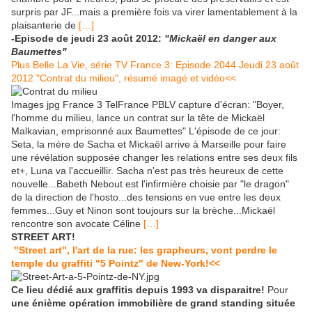
surpris par JF...mais a première fois va virer lamentablement à la
plaisanterie de
[…]
-Episode de jeudi 23 août 2012:
"Mickaël en danger aux
Baumettes"
Plus Belle La Vie, série TV France 3: Episode 2044 Jeudi 23 août
2012 "Contrat du milieu", résumé imagé et vidéo<<
Images jpg France 3 TelFrance PBLV capture d'écran: "Boyer,
l'homme du milieu, lance un contrat sur la tête de Mickaël
Malkavian, emprisonné aux Baumettes" L'épisode de ce jour:
Seta, la mère de Sacha et Mickaël arrive à Marseille pour faire
une révélation supposée changer les relations entre ses deux fils
et+, Luna va l'accueillir. Sacha n'est pas très heureux de cette
nouvelle...Babeth Nebout est l'infirmière choisie par "le dragon"
de la direction de l'hosto...des tensions en vue entre les deux
femmes...Guy et Ninon sont toujours sur la brèche...Mickaël
rencontre son avocate Céline
[…]
STREET ART!
"Street art", l'art de la rue: les grapheurs, vont perdre le
temple du graffiti "5 Pointz" de New-York!<<
Ce lieu dédié aux graffitis depuis 1993 va disparaitre!
Pour
une énième opération immobilière de grand standing située