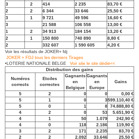
3
2
414
2 235
83,70 €
2
2
6 344
33 646
25,50 €
3
1
9 721
49 596
16,60 €
3
21 588
106 558
13,00 €
1
2
34 913
184 154
13,20 €
2
1
150 800
740 890
8,80 €
2
332 607
1 590 605
4,20 €
Voir les résultats de JOKER+ fdj
JOKER + FDJ tous les derniers Tirages
•LOTERIE NATIONALE BELGE
Voir site le site dédié<<
Distribution des gains
Gagnants
Gagnants
Numéros
Etoiles
en
en
Gains
corrects
correctes
Belgique
Europe
5
2
0
0
0,00 €
5
1
0
3
599.110,40 €
5
0
1
8
74.888,80 €
4
2
0
53
5.651,90 €
4
1
50
1.079
242,90 €
4
0
118
2.186
119,90 €
3
2
171
2.235
83,70 €
2
2
2.092
33.646
25,50 €