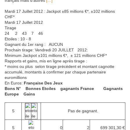
français mais d'autres
[…]
Mardi 17 Juillet 2012 : Jackpot ±85 millions €*, ±102 millions
CHF*
Mardi 17 Juillet 2012
Tirage
24 2 43 7 46
Etoiles : 10 - 8
Gagnant du 1er rang : AUCUN
Prochain tirage: Vendredi 20 JUILLET 2012:
Minimum Jackpot ±101 millions €*, ± 121 millions CHF*
Rapports et gains, mis en ligne après tirage :
* moins ou plus selon tirage précédent et montant cagnotte
accumulé, montants à confirmer par chaque partenaire
euromillions
En Euros:
Française Des Jeux
Bons N° Bonnes Etoiles gagnants France Gagnants
Europe Gains
5
Pas de gagnant.
5
0
2
699 301,30 €