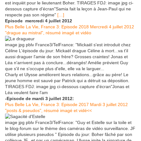
est inquièt pour le lieutenant Boher. TIRAGES FDJ: image jpg ci-
dessous capture d'écran"Samia fait la leçon à Jean-Paul qui ne
respecte pas son régime"
[…]
Episode mercredi 4 juillet 2012
Plus Belle La Vie, France 3: Episode 2018 Mercredi 4 juillet 2012
"drague au mistral", résumé imagé et vidéo
image jpg pblv France3/TelFrance: "Mickaël s'est introduit chez
Céline L'épisode du jour: Mickaël drague Céline à mort...va t'il
aussi draguer l'amie de son frère? Grosses craintes! Jonas et
Léa n'arrivent pas à conclure...dérangés! Amélie prévient Guy
que s'il ne s'occupe plus d'elle, elle va le larguer...
Charly et Ulysse améliorent leurs relations...grâce au père! Le
jeune homme est sauvé par Patrick qui a détruit sa déposition.
TIRAGES FDJ: image jpg ci-dessous capture d'écran"Jonas et
Léa veulent faire l'am
-Episode de mardi 3 juillet 2012:
Plus Belle La Vie, France 3: Episode 2017 Mardi 3 juillet 2012
"posts & pseudos", résumé imagé et vidé<<
image jpg pblv France3/TelFrance: "Guy et Estelle sur la toile et
le blog-forum sur le thème des caméras de vidéo surveillance. JF
utilise plusieurs pseudos " Episode du jour: Boher fâché par son
collègue JF...et par un caméraman. Ulysse imite la signature de