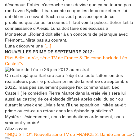
désamour. Fabien s'accroche mais devine que ça ne tourne pas
rond avec Sybille...Léa raconte ce que les deux racketteurs lui
ont dit en la suivant. Sacha ne veut pas s'occuper de ce
problème que Jonas lui soumet. Il faut voir la police...Boher fait la
connaissance d'Alexis. Luna doit faire des excuses à
Montretout...Roland doit aller à un concours de pétanque avec
Frémont...Mirta pas au courant.
Luna découvre une
[…]
NOUVELLES PRIME DE SEPTEMBRE 2012:
Plus Belle La Vie, série TV de France 3: "le come-back de Léo
Castelli"<
On sait déjà que Barbara sera l'objet de toute l'attention des
réalisateurs pour le prochain prime de la rentrée de septembre
2012...mais pas seulement puisque l'ex commandant Léo
Castelli ( le comédien Pierre Martot dans la vraie vie ) sera lui
aussi au casting de ce épisode diffusé après celui du soir ou
durant le week end...Mais fera t'il une apparition limitée au-dit
prime ou est-ce un retour dans les épisode quotidiens?
Mystère...évidemment, nous le souhaitons ardemment, sans
vraiment y croire!
Allez savoir...
"INQUISITIO": Nouvelle série TV de FRANCE 2. Bande annonce
<