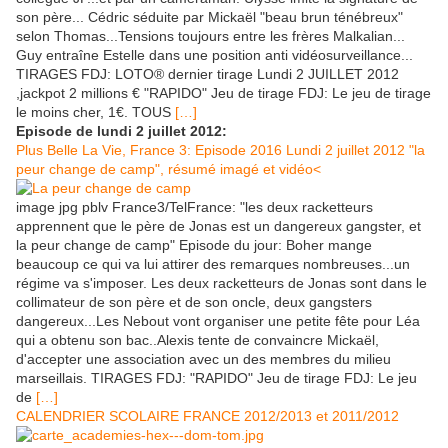
son père... Cédric séduite par Mickaël "beau brun ténébreux"
selon Thomas...Tensions toujours entre les frères Malkalian...
Guy entraîne Estelle dans une position anti vidéosurveillance...
TIRAGES FDJ: LOTO® dernier tirage Lundi 2 JUILLET 2012
,jackpot 2 millions € "RAPIDO" Jeu de tirage FDJ: Le jeu de tirage
le moins cher, 1€. TOUS
[…]
Episode de lundi 2 juillet 2012:
Plus Belle La Vie, France 3: Episode 2016 Lundi 2 juillet 2012 "la
peur change de camp", résumé imagé et vidéo<
image jpg pblv France3/TelFrance: "les deux racketteurs
apprennent que le père de Jonas est un dangereux gangster, et
la peur change de camp" Episode du jour: Boher mange
beaucoup ce qui va lui attirer des remarques nombreuses...un
régime va s'imposer. Les deux racketteurs de Jonas sont dans le
collimateur de son père et de son oncle, deux gangsters
dangereux...Les Nebout vont organiser une petite fête pour Léa
qui a obtenu son bac..Alexis tente de convaincre Mickaël,
d'accepter une association avec un des membres du milieu
marseillais. TIRAGES FDJ: "RAPIDO" Jeu de tirage FDJ: Le jeu
de
[…]
CALENDRIER SCOLAIRE FRANCE 2012/2013 et 2011/2012