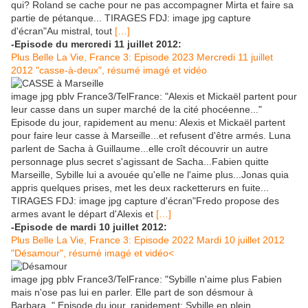
qui? Roland se cache pour ne pas accompagner Mirta et faire sa
partie de pétanque... TIRAGES FDJ: image jpg capture
d'écran"Au mistral, tout
[…]
-Episode du mercredi 11 juillet 2012:
Plus Belle La Vie, France 3: Episode 2023 Mercredi 11 juillet
2012 "casse-à-deux", résumé imagé et vidéo
image jpg pblv France3/TelFrance: "Alexis et Mickaël partent pour
leur casse dans un super marché de la cité phocéenne..."
Episode du jour, rapidement au menu: Alexis et Mickaël partent
pour faire leur casse à Marseille...et refusent d'être armés. Luna
parlent de Sacha à Guillaume...elle croît découvrir un autre
personnage plus secret s'agissant de Sacha...Fabien quitte
Marseille, Sybille lui a avouée qu'elle ne l'aime plus...Jonas quia
appris quelques prises, met les deux racketterurs en fuite...
TIRAGES FDJ: image jpg capture d'écran"Fredo propose des
armes avant le départ d'Alexis et
[…]
-Episode de mardi 10 juillet 2012:
Plus Belle La Vie, France 3: Episode 2022 Mardi 10 juillet 2012
"Désamour", résumé imagé et vidéo<
image jpg pblv France3/TelFrance: "Sybille n'aime plus Fabien
mais n'ose pas lui en parler. Elle part de son désmour à
Barbara.." Episode du jour, rapidement: Sybille en plein