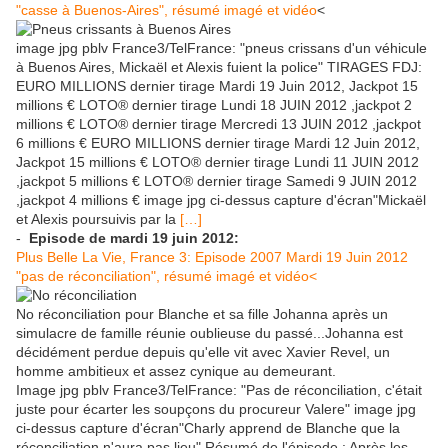
"casse à Buenos-Aires", résumé imagé et vidéo
<
image jpg pblv France3/TelFrance: "pneus crissans d'un véhicule
à Buenos Aires, Mickaël et Alexis fuient la police" TIRAGES FDJ:
EURO MILLIONS dernier tirage Mardi 19 Juin 2012, Jackpot 15
millions € LOTO® dernier tirage Lundi 18 JUIN 2012 ,jackpot 2
millions € LOTO® dernier tirage Mercredi 13 JUIN 2012 ,jackpot
6 millions € EURO MILLIONS dernier tirage Mardi 12 Juin 2012,
Jackpot 15 millions € LOTO® dernier tirage Lundi 11 JUIN 2012
,jackpot 5 millions € LOTO® dernier tirage Samedi 9 JUIN 2012
,jackpot 4 millions € image jpg ci-dessus capture d'écran"Mickaël
et Alexis poursuivis par la
[…]
-
Episode de mardi 19 juin 2012:
Plus Belle La Vie, France 3: Episode 2007 Mardi 19 Juin 2012
"pas de réconciliation", résumé imagé et vidéo<
No réconciliation pour Blanche et sa fille Johanna après un
simulacre de famille réunie oublieuse du passé...Johanna est
décidément perdue depuis qu'elle vit avec Xavier Revel, un
homme ambitieux et assez cynique au demeurant.
Image jpg pblv France3/TelFrance: "Pas de réconciliation, c'était
juste pour écarter les soupçons du procureur Valere" image jpg
ci-dessus capture d'écran"Charly apprend de Blanche que la
réconciliation n'aura pas lieu" Résumé de l'épisode : Après les