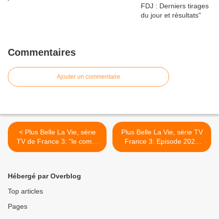
Commentaires
Ajouter un commentaire
< Plus Belle La Vie, série
Plus Belle La Vie, série TV
TV de France 3: "le come-
France 3: Episode 2028
back de Léo Castelli"
Mercredi 18 juillet 2012
"amende honorable",
résumé imagé et vidéo >
Hébergé par Overblog
Top articles
Pages