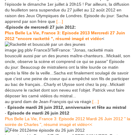
l'épisode le dimanche 1er juillet à 20h15 ! Par ailleurs, la diffusion
du feuilleton sera suspendue du 27 juillet au 12 août 2012 en
raison des Jeux Olympiques de Londres. Episode du jour: Sacha
apprend par son frère que
[…]
-Episode de mercredi 27 juin 2012:
Plus Belle La Vie, France 3: Episode 2013 Mercredi 27 Juin
2012 "encore racketté ", résumé imagé et vidéo
<
image jpg pblv France3/TelFrance: "Jonas, racketté mais
bousculé aussi par un des jeunes maître-chanteurs...Mickaël, son
oncle, observe la scène et comprend ce qui se passe" Episode
du jour: Beaucoup de mistraliens ont la tête lourde ce matin
après la fête de la veille...Sacha est finalement soulagé de savoir
que c'est une peine de coeur qui a empêché son fils de participer
au bac de français...Charly et Ulysse sont chez la psy...Mickaël
découvre le racket dont son neveu est l'objet. Patrick veut faire
déposer les camé vidéos du mistral...
au grand dam de Jean-François qui va réagir.
[…]
-
Episode mardi 26 juin 2012, anniversaire et fête au mistral
-
Episode de mardi 26 juin 2012
Plus Belle La Vie, France 3: Episode 2012 Mardi 26 Juin 2012 " la
soirée de Charles ", résumé imagé et vidéo<<