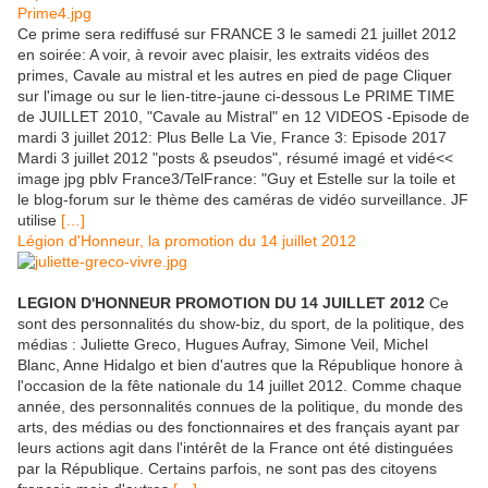
Ce prime sera rediffusé sur FRANCE 3 le samedi 21 juillet 2012
en soirée: A voir, à revoir avec plaisir, les extraits vidéos des
primes, Cavale au mistral et les autres en pied de page Cliquer
sur l'image ou sur le lien-titre-jaune ci-dessous Le PRIME TIME
de JUILLET 2010, "Cavale au Mistral" en 12 VIDEOS -Episode de
mardi 3 juillet 2012: Plus Belle La Vie, France 3: Episode 2017
Mardi 3 juillet 2012 "posts & pseudos", résumé imagé et vidé<<
image jpg pblv France3/TelFrance: "Guy et Estelle sur la toile et
le blog-forum sur le thème des caméras de vidéo surveillance. JF
utilise
[…]
Légion d'Honneur, la promotion du 14 juillet 2012
LEGION D'HONNEUR PROMOTION DU 14 JUILLET 2012
Ce
sont des personnalités du show-biz, du sport, de la politique, des
médias : Juliette Greco, Hugues Aufray, Simone Veil, Michel
Blanc, Anne Hidalgo et bien d'autres que la République honore à
l'occasion de la fête nationale du 14 juillet 2012. Comme chaque
année, des personnalités connues de la politique, du monde des
arts, des médias ou des fonctionnaires et des français ayant par
leurs actions agit dans l'intérêt de la France ont été distinguées
par la République. Certains parfois, ne sont pas des citoyens