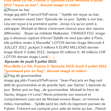
Plus Belle La Vie, France 3: Episode 2020 Vendredi 6 juillet
2012 "reçue au bac", résumé imagé et vidéo<
image jpg pblv France3/TelFrance: " Sybille est reçue au bac
avec mention assez bien" Episode de ce jour: Sybille a son bac,
Léa est reçue à la première partie...Jonas n'a qu'un point à
rattrapper. Mickaël et Alexis s'énervent chacun pour des raisons
différentes ...Boyer se méfiede Malkavian. TIRAGES FDJ: image
jpg ci-dessous capture d'écran"Sybille ne veut pas aller à Paris,
elle préfère rester à Marseille" LOTO® dernier tirage Mercredi 4
JUILLET 2012 ,jackpot 3 millions € EURO MILLIONS dernier
tirage Mardi 3 Juillet 2012, Jackpot 40 millions €, 48 millions CHF
LOTO® dernier tirage Lundi
[…]
-Episode de jeudi 5 juillet 2012:
Plus Belle La Vie, France 3: Episode 2019 Jeudi 5 juillet 2012
"gourmand pris en flag", résumé imagé et vidéo<
image jpg pblv France3/TelFrance: "Jean-Paul pris en flag-rant
délit de gourmandise et de grande faim, par Samia" L'épisode du
jour: Boher pris en flag...de gourmandise. Mickaël le frère de
Sacha, drague t-il Luna? Alexis présente son associé et
comportement cass-ant de Mickaël envers Boyer, un homme du
milieu marseillais... Sybille perd les clefs du logement parisien de
Fabien. Frémont est contacté pour aide de triche au bac...Patrick