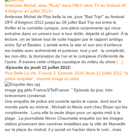
Ambroise Michel, alias "Rudy" dans PBLV série TV au festival off
d'Avignon
en juillet 2012<
Ambroise Michel de Plus belle la vie, joue "Bad Trip!" au festival-
OFF d'Avignon 2012 jusqu'au 28 juillet Bad Trip est entre le
thriller et la comédie cynique, une pièce surprenante qui nous
entraîne dans un univers tour à tour drôle, déjanté et gênant. À la
lecture, on se laisse tout de suite happer par le rapport ambigu
entre Syl et Bastien. L’amitié entre la star et son ami d’enfance
est traitée avec authenticité et justesse, tout y est : la complicité,
les non-dits, la domination de l’un et le complexe d’infériorité de
l’autre. À travers cette critique caustique du milieu du show
[…]
-Episode du jeudi 12 juillet 2012:
Plus Belle La Vie, France 3: Episode 2024 Jeudi 12 juillet 2012 "la
police enquête", résumé imagé et vidéo
image jpg pblv France3/TelFrance: " Episode du jour, très
brièvement condensé:
Une enquête de police est ouverte après le casse, dont tout le
monde parle au mistral...Mickaël et Alexis sont chez Boyer qui les
conplimente...Luna elle la seule dispo pour un après-midi à la
plage...La journaliste Ninon Chaumette enquête sur les images
vidéos provenant des caméras installées par la ville de Marseille
sur la place du mistral, il y aurait un hacker dans le coin...mais