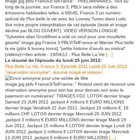
image jpg pblv France3/TelFrance: " PRELIMINAIRES: Tout au
long de la journée, sur France 3, PBLV sera mêlée à des
émissions habituelles telles: à 06h45, France 3 un numéro
spécial de Plus belle la vie avec les Looney Tunes dans Ludo.
Voir notre propre interprêtation de cet épisode (texte et image
décliné par BLOG OUVERT): VIDEO VERSION LONGUE
"Sylvestre alias GrosMinet a volé un oeuf pour une mouillette
géante" image jpg France 3 PBLV/TelFrance et Warner Plus belle
la vie (pblv & looney toons) "petite histoire d'oeufs au mistral"
(vidéos)<<lien article - 19/04/12 - Plus Belle La Vie
[…]
Le résumé de l'épisode du lundi 25 juin 2012:
Plus Belle La Vie, France 3: Episode 2011 Lundi 25 Juin 2012
"réservation anonyme", résumé imagé et vidéos<
image jpg pblv France3/TelFrance: " Roland vient de recevoir une
réservation anonyme pour son bar pour demain soir avec le
paiement en numéraires" TIRAGES FDJ: LOTO® dernier tirage
Samedi 23 JUIN 2012 ,jackpot 4 millions € EURO MILLIONS
dernier tirage Vendredi 22 Juin 2012, Jackpot 15 millions €, 18
millions CHF LOTO® dernier tirage Mercredi 20 JUIN 2012
,jackpot 3 millions € EURO MILLIONS dernier tirage Mardi 19
Juin 2012, Jackpot 15 millions € LOTO® dernier tirage Lundi 18
JUIN 2012 ,jackpot 2 millions € LOTO® dernier tirage Mercredi
13 JUIN 2012 ,jackpot 6 millions € EURO MILLIONS
[…]