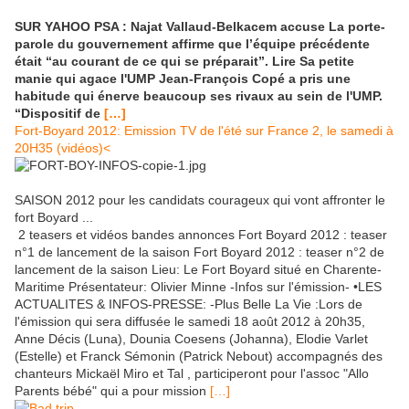
SUR YAHOO PSA : Najat Vallaud-Belkacem accuse La porte-
parole du gouvernement affirme que l’équipe précédente
était “au courant de ce qui se préparait”. Lire Sa petite
manie qui agace l'UMP Jean-François Copé a pris une
habitude qui énerve beaucoup ses rivaux au sein de l'UMP.
“Dispositif de
[…]
Fort-Boyard 2012: Emission TV de l'été sur France 2, le samedi à
20H35 (vidéos)<
SAISON 2012 pour les candidats courageux qui vont affronter le
fort Boyard ...
2 teasers et vidéos bandes annonces Fort Boyard 2012 : teaser
n°1 de lancement de la saison Fort Boyard 2012 : teaser n°2 de
lancement de la saison Lieu: Le Fort Boyard situé en Charente-
Maritime Présentateur: Olivier Minne -Infos sur l'émission- •LES
ACTUALITES & INFOS-PRESSE: -Plus Belle La Vie :Lors de
l'émission qui sera diffusée le samedi 18 août 2012 à 20h35,
Anne Décis (Luna), Dounia Coesens (Johanna), Elodie Varlet
(Estelle) et Franck Sémonin (Patrick Nebout) accompagnés des
chanteurs Mickaël Miro et Tal , participeront pour l'assoc "Allo
Parents bébé" qui a pour mission
[…]