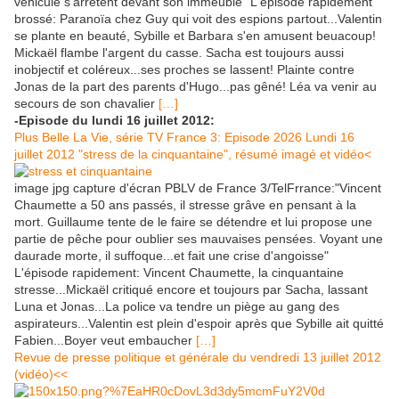
véhicule s'arrêtent devant son immeuble" L'épisode rapidement
brossé: Paranoïa chez Guy qui voit des espions partout...Valentin
se plante en beauté, Sybille et Barbara s'en amusent beuacoup!
Mickaël flambe l'argent du casse. Sacha est toujours aussi
inobjectif et coléreux...ses proches se lassent! Plainte contre
Jonas de la part des parents d'Hugo...pas gêné! Léa va venir au
secours de son chavalier
[…]
-Episode du lundi 16 juillet 2012:
Plus Belle La Vie, série TV France 3: Episode 2026 Lundi 16
juillet 2012 "stress de la cinquantaine", résumé imagé et vidéo<
image jpg capture d'écran PBLV de France 3/TelFrrance:"Vincent
Chaumette a 50 ans passés, il stresse grâve en pensant à la
mort. Guillaume tente de le faire se détendre et lui propose une
partie de pêche pour oublier ses mauvaises pensées. Voyant une
daurade morte, il suffoque...et fait une crise d'angoisse"
L'épisode rapidement: Vincent Chaumette, la cinquantaine
stresse...Mickaël critiqué encore et toujours par Sacha, lassant
Luna et Jonas...La police va tendre un piège au gang des
aspirateurs...Valentin est plein d'espoir après que Sybille ait quitté
Fabien...Boyer veut embaucher
[…]
Revue de presse politique et générale du vendredi 13 juillet 2012
(vidéo)<<