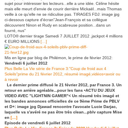
sujet pour intéresser les lecteurs...elle a une idée. Céline hésite
mais elle meurt d'envie de courir derrière Mickaël...mais Thomas
veille à ce qu'elle ne se ridiculise pas. TIRAGES FDJ: image jpg
ci-dessous capture d'écran"Jean-François et sa collègue
découvrent Ninon et Rudy en scabreuse position...dans un
fourré, nus"
LOTO® dernier tirage Samedi 7 JUILLET 2012 ,jackpot 4 millions
€ EURO MILLIONS
[…]
Mis en ligne par blog de Philémon, le prime de février 2012:
Vendredi 6 juillet 2012
Plus Bell
e La Vie série de France 3:"Coup de froid aux 4
Soleils"prime du 21 février 2012, résumé imagé,vidéos<avoir ou
à revoir
Le dernier prime diffusé le 21 février 2012, par France 3. Un
retour en arrière agréable...pour les fans •ACTU DU JEUX
VIDEO AVEC "LIGHTNIN GAMER"< Un résumé très imagé et
les bandes annonces officielles de ce 9ème Prime de PBLV
et D+: image jpg Djawad rencontre l'avocate Lucie Darjac,
laquelle va s'avéré ne pas être très clean...pblv capture Mise
en
[…]
Episode de vendredi 6 juillet 2012