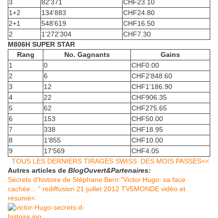
3
82'371
CHF
23.10
1+2
134'883
CHF
24.80
2+1
548'619
CHF
16.50
2
1'272'304
CHF
7.30
M806H SUPER STAR
Rang
No. Gagnants
Gains
1
0
CHF
0.00
2
6
CHF
2'848.60
3
12
CHF
1'186.90
4
22
CHF
906.35
5
62
CHF
275.65
6
153
CHF
50.00
7
338
CHF
18.95
8
1'855
CHF
10.00
9
17'569
CHF
4.05
TOUS LES DERNIERS TIRAGES SWISS DES MOIS PASSES<<
Autres articles de
BlogOuvert&Partenaires:
Secrets d'histoire de Stéphane Bern:"Victor Hugo: sa face
cachée... " rediffusion 21 juillet 2012 TV5MONDE vidéo et
résumé<