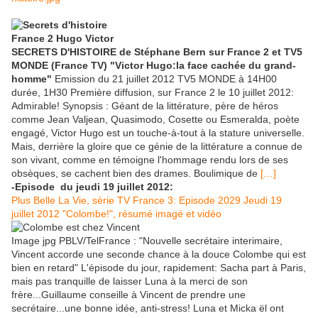
SECRETS D'HISTOIRE de Stéphane Bern sur France 2 et TV5
MONDE (France TV) "Victor Hugo:la face cachée du grand-
homme"
Emission du 21 juillet 2012 TV5 MONDE à 14H00
durée, 1H30 Première diffusion, sur France 2 le 10 juillet 2012:
Admirable! Synopsis : Géant de la littérature, père de héros
comme Jean Valjean, Quasimodo, Cosette ou Esmeralda, poète
engagé, Victor Hugo est un touche-à-tout à la stature universelle.
Mais, derrière la gloire que ce génie de la littérature a connue de
son vivant, comme en témoigne l'hommage rendu lors de ses
obsèques, se cachent bien des drames. Boulimique de
[…]
-Episode du jeudi 19 juillet 2012:
Plus Belle La Vie, série TV France 3: Episode 2029 Jeudi 19
juillet 2012 "Colombe!", résumé imagé et vidéo
Image jpg PBLV/TelFrance : "Nouvelle secrétaire interimaire,
Vincent accorde une seconde chance à la douce Colombe qui est
bien en retard" L'épisode du jour, rapidement: Sacha part à Paris,
mais pas tranquille de laisser Luna à la merci de son
frère...Guillaume conseille à Vincent de prendre une
secrétaire...une bonne idée, anti-stress! Luna et Micka ël ont