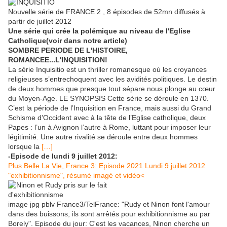
Nouvelle série de FRANCE 2 , 8 épisodes de 52mn diffusés à
partir de juillet 2012
Une série qui crée la polémique au niveau de l'Eglise
Catholique(voir dans notre article)
SOMBRE PERIODE DE L'HISTOIRE,
ROMANCEE...L'INQUISITION!
La série Inquisitio est un thriller romanesque où les croyances
religieuses s’entrechoquent avec les avidités politiques. Le destin
de deux hommes que presque tout sépare nous plonge au cœur
du Moyen-Age. LE SYNOPSIS Cette série se déroule en 1370.
C’est la période de l’Inquisition en France, mais aussi du Grand
Schisme d’Occident avec à la tête de l’Eglise catholique, deux
Papes : l’un à Avignon l’autre à Rome, luttant pour imposer leur
légitimité. Une autre rivalité se déroule entre deux hommes
lorsque la
[…]
-Episode de lundi 9 juillet 2012:
Plus Belle La Vie, France 3: Episode 2021 Lundi 9 juillet 2012
"exhibitionnisme", résumé imagé et vidéo<
image jpg pblv France3/TelFrance: "Rudy et Ninon font l'amour
dans des buissons, ils sont arrêtés pour exhibitionnisme au par
Borely". Episode du jour: C'est les vacances, Ninon cherche un