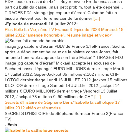
RDV...pour un essai du 4x4... Boyer envoie Fredo encaisser sa
part du butin du casse...mais petit problm, tout a été dépensé...
TIRAGES FDJ: <image jpg capture d'écran" Colombe fait un
bisou à Vincent pour le remercier de lui donner
[…]
-Episode de mercredi 18 juillet 2012:
Plus Belle La Vie, série TV France 3: Episode 2028 Mercredi 18
juillet 2012 "amende honorable", résumé imagé et vidéo<
image jpg capture d'écran PBLV de France 3/TelFrrance:"Sacha,
après le dénouement heureux de la plainte contre Jonas, fait
amende honorable auprès de son frère Mickaël" TIRAGES FDJ:
image jpg capture d'écran" Mickaël accepte les excuses de
Sacha et passe l'éponge" EURO MILLIONS dernier tirage Mardi
17 Juillet 2012, Super-Jackpot 85 millions €,102 millions CHF
LOTO® dernier tirage Lundi 16 JUILLET 2012 ,jackpot 15 millions
€ LOTO® dernier tirage Samedi 14 JUILLET 2012 ,jackpot 14
millions € EURO MILLIONS dernier tirage Vendredi 13 Juillet
2012, Jackpot 75 millions €, 90 millions de CHF
[…]
Secrets d'histoire de Stéphane Bern:"Isabelle la catholique"17
juillet 2012 vidéo et résumé<<
SECRETS D'HISTOIRE de Stéphane Bern sur France 2(France
TV)
- Emis