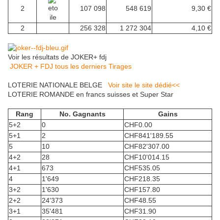
2
107 098
548 619
9,30 €
2
256 328
1 272 304
4,10 €
Voir les résultats de JOKER+ fdj
JOKER + FDJ tous les derniers Tirages
LOTERIE NATIONALE BELGE
Voir site le site dédié<<
LOTERIE ROMANDE en francs suisses et Super Star
Rang
No. Gagnants
Gains
5+2
0
CHF
0.00
5+1
2
CHF
841'189.55
5
10
CHF
82'307.00
4+2
28
CHF
10'014.15
4+1
673
CHF
535.05
4
1'649
CHF
218.35
3+2
1'630
CHF
157.80
2+2
24'373
CHF
48.55
3+1
35'481
CHF
31.90