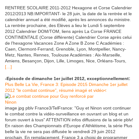
RENTREE SCOLAIRE 2011-2012 Hexagone et Corse Calendrier
2012/2013 NB:IMPORTANT- le 28 juin, la date de la rentrée et le
calendrier annuel a été modifié, après les annonces du ministre.
La rentrée prochaine, des Elèves a lieu le Lundi 5 septembre
2012 Calendrier DOM/TOM, liens après La Corse FRANCE
CONTINENTALE (Corse différente) Calendrier Corse après celui
de l'hexagone Vacances Zone A Zone B Zone C Académies :
Caen, Clermont-Ferrand, Grenoble, Lyon, Montpellier, Nancy-
Metz, Nantes, Rennes, Toulouse Académies : Aix-Marseille,
Amiens, Besançon, Dijon, Lille, Limoges, Nice, Orléans-Tours,
[…]
-Episode de dimanche 1er juillet 2012, exceptionnellement:
Plus Belle La Vie, France 3: Episode 2015 Dimanche 1er juillet
2012 "le combat continue", résumé imagé et vidéo<
image jpg pblv France3/TelFrance: "Guy et Ninon vont continuer
le combat contre la vidéo-surveillance en ouvrant un blog et un
forum ouvert à tous" ATTENTION infos diffusions de la série pblv!
En raison des Championnats d'Europe d'Athlétisme, la série Plus
belle la vie ne sera pas diffusée le vendredi 29 juin 2012
prochain. En remplacement, France 3 a choisi de programmer