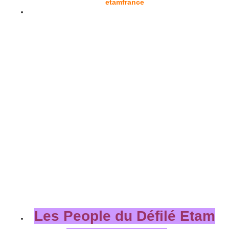
etamfrance
Les People du Défilé Etam