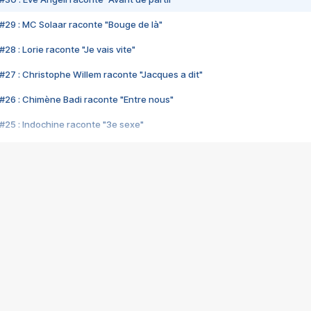
#29 : MC Solaar raconte "Bouge de là"
28 : Lorie raconte "Je vais vite"
#27 : Christophe Willem raconte "Jacques a dit"
#26 : Chimène Badi raconte "Entre nous"
#25 : Indochine raconte "3e sexe"
#24 : Zaho raconte "C'est chelou"
#23 : Patrick Bruel raconte "Au café des délices"
#22 : Kyo raconte "Le chemin"
#21 : Nolwenn Leroy raconte "Cassé"
#20 : Patrick Hernandez raconte "Born to be alive"
#19 : Lorie raconte "Près de moi"
#18 : Michael Jones raconte "A nos actes manqués" (avec Jean-Jacque