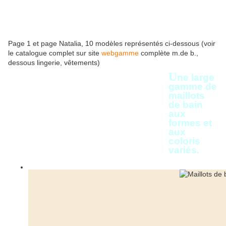
Page 1 et page Natalia, 10 modèles représentés ci-dessous (voir
le catalogue complet sur site
webgamme
complète m.de b.,
dessous lingerie, vêtements)
U
ne large
gamme de
maillots
de bain
aux
formes et
aux
coloris
variés.