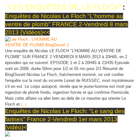
"LES ENQUÊTES DE LE FLOCH"
:
Enquêtes de Nicolas Le Floch "L'homme au
ventre de plomb" FRANCE 2-Vendredi 8 mars
2013 (Vidéos)<<
Une enquête de Nicolas LE FLOCH "L'HOMME AU VENTRE DE
PLOMB" SUR FRANCE 2 VENDREDI 8 MARS 2013 à 20H45, en 2
épisodes qui se suivent: EPISODE 1 et 2 à 20H45 & 21H35 Episode
sorti en 2008, durée 50mn pour 1/2 et 55 mn pour 2/2 Résumé de
BlogOuvert:Nicolas Le Floch, fraîchement nommé, se voit confier
l'enquête sur la mort du vicomte Lionel de RUISSEC, mort mystérieuse
s'il en est. Le corps autopcié, révèle que le jeune-homme est mort par
ingestion de plomb fondu, ingestion forcée et qui confirme l'homicide.
Mais cette affaire va aller bien au delà de ce meurtre qui oriente Le
Floch et
[…]
Enquêtes de Nicolas Le Floch: "Le sang des
farines" France 2-Vendredi 1er mars 2013
(vidéo)<
Episode 10 de la saison 5 diffusé sur FRANCE 2 VENDREDI 1er