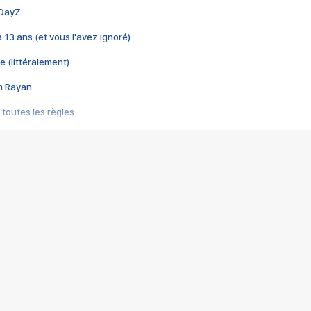
 DayZ
 a 13 ans (et vous l'avez ignoré)
e (littéralement)
im Rayan
 toutes les règles
s les jeux vidéo
us choquant de Rockstar ? - Le scandale BULLY
e plus moche de Steam
du RÊVE tourne au CAUCHEMAR
pendant 8 heures
it… à tort
umiliés par un jeu vidéo