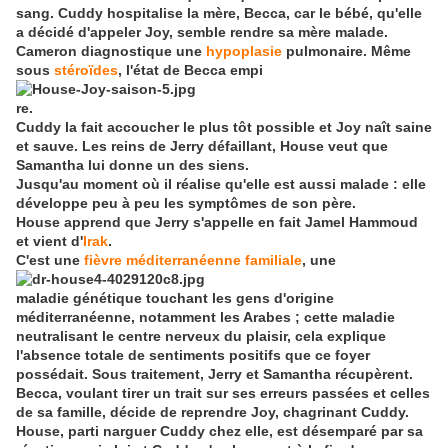
sang. Cuddy hospitalise la mère, Becca, car le bébé, qu'elle
a décidé d'appeler Joy, semble rendre sa mère malade.
Cameron diagnostique une
hypoplasie
pulmonaire. Même
sous
stéroïdes
, l'état de Becca empi
re.
Cuddy la fait accoucher le plus tôt possible et Joy naît saine
et sauve. Les reins de Jerry défaillant, House veut que
Samantha lui donne un des siens.
Jusqu'au moment où il réalise qu'elle est aussi malade : elle
développe peu à peu les symptômes de son père.
House apprend que Jerry s'appelle en fait Jamel Hammoud
et vient d'
Irak
.
C'est une
fièvre méditerranéenne familiale
, une
maladie génétique touchant les gens d'origine
méditerranéenne, notamment les Arabes ; cette maladie
neutralisant le centre nerveux du plaisir, cela explique
l'absence totale de sentiments positifs que ce foyer
possédait. Sous traitement, Jerry et Samantha récupèrent.
Becca, voulant tirer un trait sur ses erreurs passées et celles
de sa famille, décide de reprendre Joy, chagrinant Cuddy.
House, parti narguer Cuddy chez elle, est désemparé par sa