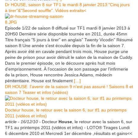
Dr HOUSE, saison 8 sur TF1 le mardi 8 janvier 2013:"Cinq jours
à tirer"&"Second souffle". Vidéos extraits<
Episode 1/22 de saison 8 diffusé sur TF1 mardi 8 janvier 2013 à
20H50 Dernière série disponible tournée en 2011, durée 45mn
Titre français "5 jours à tirer" en anglais" Twenty Vicodin" Résumé
saison 8:Une année s'est écoulée depuis la fin de la saison 7.
Après avoir été en cavale pendant trois mois, House purge une
peine de prison pour avoir détruit le salon de la maison de Cuddy.
Dans le premier épisode, on le découvre après huit mois
d'emprisonnement. À l'occasion de son passage par l'infirmerie
de la prison, House rencontre Jessica Adams, médecin
pénitentiaire. House est finalement
[…]
DR HOUSE :l'avenir de la saison 9 n'est pas assuré ! Saisons 8 et
saison 7 Teaser et infos (vidéos)
Docteur house, le retour avec la saison 6, sur tf1 au printemps
2011 (vidéos et infos)
article -
16/12/10 -
Docteur
House
, le retour avec la saison 6, sur
TF1 au printemps 2011 (vidéos et infos) - LOTO® Tirages Lundi
6 décembre 2010 et Mercredi 1er décembre ,résultats et gains<<