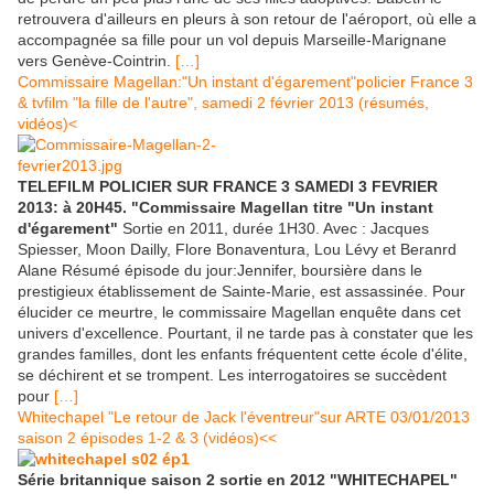
retrouvera d'ailleurs en pleurs à son retour de l'aéroport, où elle a
accompagnée sa fille pour un vol depuis Marseille-Marignane
vers Genève-Cointrin.
[…]
Commissaire Magellan:"Un instant d'égarement"policier France 3
& tvfilm "la fille de l'autre", samedi 2 février 2013 (résumés,
vidéos)<
TELEFILM POLICIER SUR FRANCE 3 SAMEDI 3 FEVRIER
2013: à 20H45
. "Commissaire Magellan titre "Un instant
d'égarement"
Sortie en 2011, durée 1H30. Avec : Jacques
Spiesser, Moon Dailly, Flore Bonaventura, Lou Lévy et Beranrd
Alane Résumé épisode du jour:Jennifer, boursière dans le
prestigieux établissement de Sainte-Marie, est assassinée. Pour
élucider ce meurtre, le commissaire Magellan enquête dans cet
univers d'excellence. Pourtant, il ne tarde pas à constater que les
grandes familles, dont les enfants fréquentent cette école d'élite,
se déchirent et se trompent. Les interrogatoires se succèdent
pour
[…]
Whitechapel "Le retour de Jack l'éventreur"sur ARTE 03/01/2013
saison 2 épisodes 1-2 & 3 (vidéos)<<
Série britannique saison 2 sortie en 2012 "WHITECHAPEL"