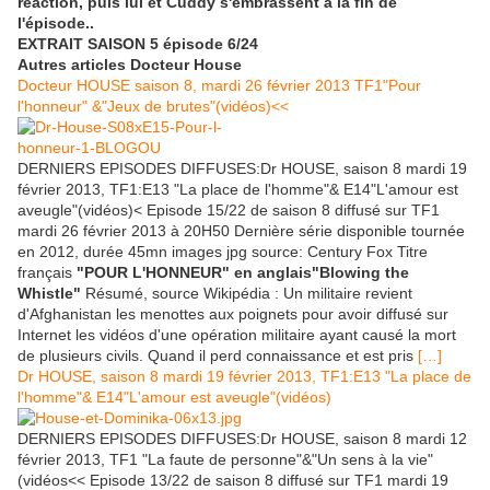
réaction, puis lui et Cuddy s'embrassent à la fin de
l'épisode..
EXTRAIT SAISON 5 épisode 6/24
Autres articles Docteur House
Docteur HOUSE saison 8, mardi 26 février 2013 TF1"Pour
l'honneur" &"Jeux de brutes"(vidéos)<<
DERNIERS EPISODES DIFFUSES:Dr HOUSE, saison 8 mardi 19
février 2013, TF1:E13 "La place de l'homme"& E14"L'amour est
aveugle"(vidéos)< Episode 15/22 de saison 8 diffusé sur TF1
mardi 26 février 2013 à 20H50 Dernière série disponible tournée
en 2012, durée 45mn images jpg source: Century Fox Titre
français
"POUR L'HONNEUR" en anglais"Blowing the
Whistle"
Résumé, source Wikipédia : Un militaire revient
d'Afghanistan les menottes aux poignets pour avoir diffusé sur
Internet les vidéos d'une opération militaire ayant causé la mort
de plusieurs civils. Quand il perd connaissance et est pris
[…]
Dr HOUSE, saison 8 mardi 19 février 2013, TF1:E13 "La place de
l'homme"& E14"L'amour est aveugle"(vidéos)
DERNIERS EPISODES DIFFUSES:Dr HOUSE, saison 8 mardi 12
février 2013, TF1 "La faute de personne"&"Un sens à la vie"
(vidéos<< Episode 13/22 de saison 8 diffusé sur TF1 mardi 19