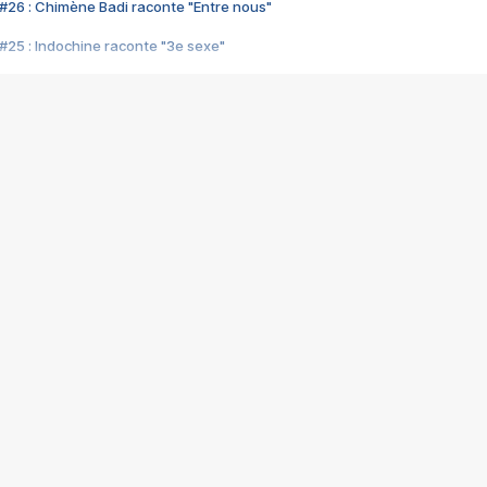
#26 : Chimène Badi raconte "Entre nous"
#25 : Indochine raconte "3e sexe"
#24 : Zaho raconte "C'est chelou"
#23 : Patrick Bruel raconte "Au café des délices"
#22 : Kyo raconte "Le chemin"
#21 : Nolwenn Leroy raconte "Cassé"
#20 : Patrick Hernandez raconte "Born to be alive"
#19 : Lorie raconte "Près de moi"
#18 : Michael Jones raconte "A nos actes manqués" (avec Jean-Jacque
#17 : Khaled raconte "Aïcha"
#16 : Corneille raconte "Parce qu'on vient de loin"
#15 : Indochine raconte "L'aventurier"
14 : Lorie raconte "Sur un air latino"