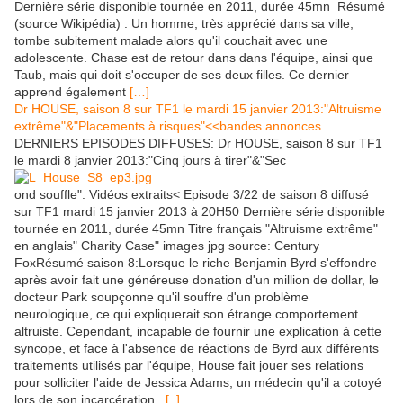
Dernière série disponible tournée en 2011, durée 45mn Résumé
(source Wikipédia) : Un homme, très apprécié dans sa ville,
tombe subitement malade alors qu'il couchait avec une
adolescente. Chase est de retour dans dans l'équipe, ainsi que
Taub, mais qui doit s'occuper de ses deux filles. Ce dernier
apprend également
[…]
Dr HOUSE, saison 8 sur TF1 le mardi 15 janvier 2013:"Altruisme
extrême"&"Placements à risques"<<bandes annonces
DERNIERS EPISODES DIFFUSES: Dr HOUSE, saison 8 sur TF1
le mardi 8 janvier 2013:"Cinq jours à tirer"&"Sec
ond souffle". Vidéos extraits< Episode 3/22 de saison 8 diffusé
sur TF1 mardi 15 janvier 2013 à 20H50 Dernière série disponible
tournée en 2011, durée 45mn Titre français "Altruisme extrême"
en anglais" Charity Case" images jpg source: Century
FoxRésumé saison 8:Lorsque le riche Benjamin Byrd s'effondre
après avoir fait une généreuse donation d'un million de dollar, le
docteur Park soupçonne qu'il souffre d'un problème
neurologique, ce qui expliquerait son étrange comportement
altruiste. Cependant, incapable de fournir une explication à cette
syncope, et face à l'absence de réactions de Byrd aux différents
traitements utilisés par l'équipe, House fait jouer ses relations
pour solliciter l'aide de Jessica Adams, un médecin qu'il a cotoyé
lors de son incarcération...
[ ]