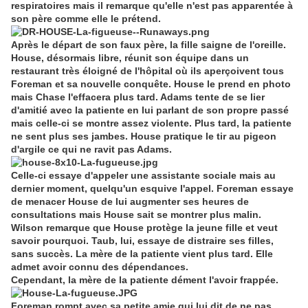
respiratoires mais il remarque qu'elle n'est pas apparentée à
son père comme elle le prétend.
Après le départ de son faux père, la fille saigne de l'oreille.
House, désormais libre, réunit son équipe dans un
restaurant très éloigné de l'hôpital où ils aperçoivent tous
Foreman et sa nouvelle conquête. House le prend en photo
mais Chase l'effacera plus tard. Adams tente de se lier
d'amitié avec la patiente en lui parlant de son propre passé
mais celle-ci se montre assez violente. Plus tard, la patiente
ne sent plus ses jambes. House pratique le tir au pigeon
d'argile ce qui ne ravit pas Adams.
Celle-ci essaye d'appeler une assistante sociale mais au
dernier moment, quelqu'un esquive l'appel. Foreman essaye
de menacer House de lui augmenter ses heures de
consultations mais House sait se montrer plus malin.
Wilson remarque que House protège la jeune fille et veut
savoir pourquoi. Taub, lui, essaye de distraire ses filles,
sans succès. La mère de la patiente vient plus tard. Elle
admet avoir connu des dépendances.
Cependant, la mère de la patiente dément l'avoir frappée.
Foreman rompt avec sa petite amie qui lui dit de ne pas