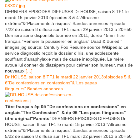
DERNIERS EPISODES DIFFUSES:Dr HOUSE, saison 8 TF1 le
mardi 15 janvier 2013:épisodes 3 & 4"Altruisme
extrême"&"Placements à risques".Bandes annonces Episode
7/22 de saison 8 diffusé sur TF1 mardi 29 janvier 2013 à 20H50
Dernière série disponible tournée en 2011, durée 45mn Titre
français "Remuer la poussière" en anglais" Dead & Buried "
images jpg source: Century Fox Résumé source Wikipédia: Le
service diagnostic reçoit le dossier d'Iris, une adolescente
souffrant d'anaphylaxie mais de cause inexpliquée. La mère
avoue lui donner du diazépam pour calmer son humeur, mais de
nouveaux
[…]
Dr HOUSE, saison 8 TF1 le mardi 22 janvier 2013:épisodes 5 &
6"De confessions en confessions"&"Les papas
flingueurs".Bandes annonces
Titre français ép 05 "De confessions en confessions" en
anglais"The Confession" & ép 06 "Les paps flingueurs"
titre original"Parents"
DERNIERS EPISODES DIFFUSES:Dr
HOUSE, saison 8 sur TF1 le mardi 15 janvier 2013:"Altruisme
extrême"&"Placements à risques".Bandes annonces Episode
5/22 de saison 8 diffusé sur TF1 mardi 22 janvier 2013 à 20H50