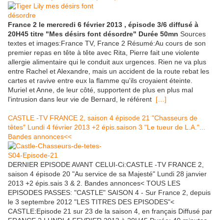
France 2 le mercredi 6 février 2013 , épisode 3/6 diffusé à
20H45 titre "Mes désirs font désordre" Durée 50mn
Sources
textes et images:France TV, France 2 Résumé:Au cours de son
premier repas en tête à tête avec Rita, Pierre fait une violente
allergie alimentaire qui le conduit aux urgences. Rien ne va plus
entre Rachel et Alexandre, mais un accident de la route rebat les
cartes et ravive entre eux la flamme qu'ils croyaient éteinte.
Muriel et Anne, de leur côté, supportent de plus en plus mal
l'intrusion dans leur vie de Bernard, le référent
[…]
CASTLE -TV FRANCE 2, saison 4 épisode 21 "Chasseurs de
têtes" Lundi 4 février 2013 +2 épis.saison 3 "Le tueur de L.A."...
Bandes annonces<<
DERNIER EPISODE AVANT CELUI-Ci:CASTLE -TV FRANCE 2,
saison 4 épisode 20 "Au service de sa Majesté" Lundi 28 janvier
2013 +2 épis.sais 3 & 2. Bandes annonces< TOUS LES
EPISODES PASSES: "CASTLE" SAISON 4 - Sur France 2, depuis
le 3 septembre 2012 "LES TITRES DES EPISODES"<
CASTLE:Episode 21 sur 23 de la saison 4, en français Diffusé par