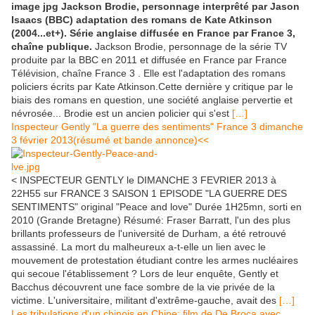
image jpg Jackson Brodie, personnage interprêté par Jason
Isaacs (BBC) adaptation des romans de Kate Atkinson
(2004...et+). Série anglaise diffusée en France par France 3,
chaîne publique.
Jackson Brodie, personnage de la série TV
produite par la BBC en 2011 et diffusée en France par France
Télévision, chaîne France 3 . Elle est l'adaptation des romans
policiers écrits par Kate Atkinson.Cette dernière y critique par le
biais des romans en question, une société anglaise pervertie et
névrosée... Brodie est un ancien policier qui s'est
[…]
Inspecteur Gently "La guerre des sentiments" France 3 dimanche
3 février 2013(résumé et bande annonce)<<
< INSPECTEUR GENTLY le DIMANCHE 3 FEVRIER 2013 à
22H55 sur FRANCE 3 SAISON 1 EPISODE "LA GUERRE DES
SENTIMENTS" original "Peace and love" Durée 1H25mn, sorti en
2010 (Grande Bretagne) Résumé: Fraser Barratt, l'un des plus
brillants professeurs de l'université de Durham, a été retrouvé
assassiné. La mort du malheureux a-t-elle un lien avec le
mouvement de protestation étudiant contre les armes nucléaires
qui secoue l'établissement ? Lors de leur enquête, Gently et
Bacchus découvrent une face sombre de la vie privée de la
victime. L'universitaire, militant d'extrême-gauche, avait des
[…]
Les tribulations d'un chinois en Chine: film de De Broca avec