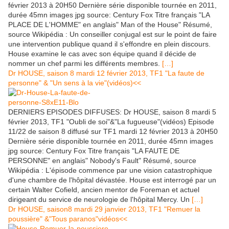
février 2013 à 20H50 Dernière série disponible tournée en 2011,
durée 45mn images jpg source: Century Fox Titre français "LA
PLACE DE L'HOMME" en anglais" Man of the House" Résumé,
source Wikipédia : Un conseiller conjugal est sur le point de faire
une intervention publique quand il s'effondre en plein discours.
House examine le cas avec son équipe quand il décide de
nommer un chef parmi les différents membres.
[…]
Dr HOUSE, saison 8 mardi 12 février 2013, TF1 "La faute de
personne" & "Un sens à la vie"(vidéos)<<
DERNIERS EPISODES DIFFUSES: Dr HOUSE, saison 8 mardi 5
février 2013, TF1 "Oubli de soi"&"La fugueuse"(vidéos) Episode
11/22 de saison 8 diffusé sur TF1 mardi 12 février 2013 à 20H50
Dernière série disponible tournée en 2011, durée 45mn images
jpg source: Century Fox Titre français "LA FAUTE DE
PERSONNE" en anglais" Nobody's Fault" Résumé, source
Wikipédia : L'épisode commence par une vision catastrophique
d'une chambre de l'hôpital dévastée. House est interrogé par un
certain Walter Cofield, ancien mentor de Foreman et actuel
dirigeant du service de neurologie de l'hôpital Mercy. Un
[…]
Dr HOUSE, saison8 mardi 29 janvier 2013, TF1 "Remuer la
poussière" &"Tous paranos"vidéos<<