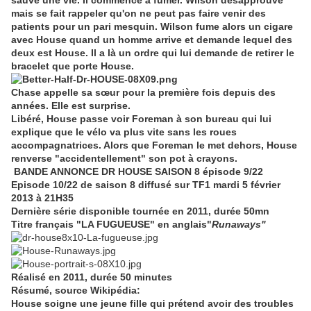
sauvé une vie. Il commence à fumer. Wilson désapprouve
mais se fait rappeler qu'on ne peut pas faire venir des
patients pour un pari mesquin. Wilson fume alors un cigare
avec House quand un homme arrive et demande lequel des
deux est House. Il a là un ordre qui lui demande de retirer le
bracelet que porte House.
Chase appelle sa sœur pour la première fois depuis des
années. Elle est surprise.
Libéré, House passe voir Foreman à son bureau qui lui
explique que le vélo va plus vite sans les roues
accompagnatrices. Alors que Foreman le met dehors, House
renverse "accidentellement" son pot à crayons.
BANDE ANNONCE DR HOUSE SAISON 8 épisode 9/22
Episode 10/22 de saison 8 diffusé sur TF1 mardi 5 février
2013 à 21H35
Dernière série disponible tournée en 2011, durée 50mn
Titre français "LA FUGUEUSE" en anglais"
Runaways
"
Réalisé en 2011, durée 50 minutes
Résumé, source Wikipédia:
House soigne une jeune fille qui prétend avoir des troubles