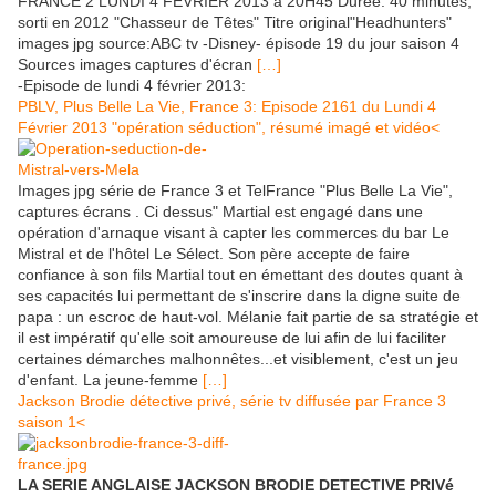
FRANCE 2 LUNDI 4 FEVRIER 2013 à 20H45 Durée: 40 minutes,
sorti en 2012 "Chasseur de Têtes" Titre original"Headhunters"
images jpg source:ABC tv -Disney- épisode 19 du jour saison 4
Sources images captures d'écran
[…]
-Episode de lundi 4 février 2013:
PBLV, Plus Belle La Vie, France 3: Episode 2161 du Lundi 4
Février 2013 "opération séduction", résumé imagé et vidéo<
Images jpg série de France 3 et TelFrance "Plus Belle La Vie",
captures écrans . Ci dessus" Martial est engagé dans une
opération d'arnaque visant à capter les commerces du bar Le
Mistral et de l'hôtel Le Sélect. Son père accepte de faire
confiance à son fils Martial tout en émettant des doutes quant à
ses capacités lui permettant de s'inscrire dans la digne suite de
papa : un escroc de haut-vol. Mélanie fait partie de sa stratégie et
il est impératif qu'elle soit amoureuse de lui afin de lui faciliter
certaines démarches malhonnêtes...et visiblement, c'est un jeu
d'enfant. La jeune-femme
[…]
Jackson Brodie détective privé, série tv diffusée par France 3
saison 1<
LA SERIE ANGLAISE JACKSON BRODIE DETECTIVE PRIVé