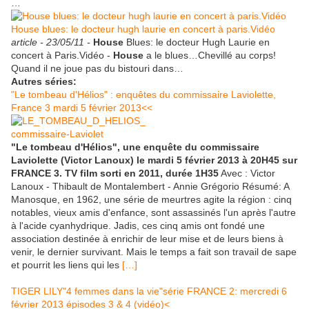
…
House blues: le docteur hugh laurie en concert à paris.Vidéo
article -
23/05/11 -
House
Blues: le docteur Hugh Laurie en
concert à Paris.Vidéo -
House
a le blues…Chevillé au corps!
Quand il ne joue pas du bistouri dans…
Autres séries:
"Le tombeau d'Hélios" : enquêtes du commissaire Laviolette,
France 3 mardi 5 février 2013<<
"Le tombeau d'Hélios", une enquête du commissaire
Laviolette (Victor Lanoux) le mardi 5 février 2013 à 20H45 sur
FRANCE 3. TV film sorti en 2011, durée 1H35
Avec : Victor
Lanoux - Thibault de Montalembert - Annie Grégorio Résumé: A
Manosque, en 1962, une série de meurtres agite la région : cinq
notables, vieux amis d'enfance, sont assassinés l'un après l'autre
à l'acide cyanhydrique. Jadis, ces cinq amis ont fondé une
association destinée à enrichir de leur mise et de leurs biens à
venir, le dernier survivant. Mais le temps a fait son travail de sape
et pourrit les liens qui les
[…]
TIGER LILY"4 femmes dans la vie"série FRANCE 2: mercredi 6
février 2013 épisodes 3 & 4 (vidéo)<