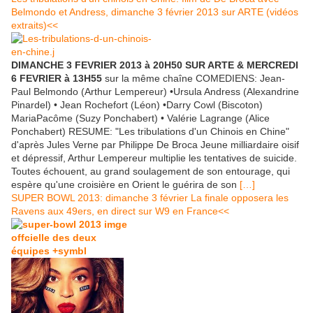
Belmondo et Andress, dimanche 3 février 2013 sur ARTE (vidéos
extraits)<<
DIMANCHE 3 FEVRIER 2013 à 20H50 SUR ARTE & MERCREDI
6 FEVRIER à 13H55
sur la même chaîne COMEDIENS: Jean-
Paul Belmondo (Arthur Lempereur) •Ursula Andress (Alexandrine
Pinardel) • Jean Rochefort (Léon) •Darry Cowl (Biscoton)
MariaPacôme (Suzy Ponchabert) • Valérie Lagrange (Alice
Ponchabert) RESUME: "Les tribulations d'un Chinois en Chine"
d'après Jules Verne par Philippe De Broca Jeune milliardaire oisif
et dépressif, Arthur Lempereur multiplie les tentatives de suicide.
Toutes échouent, au grand soulagement de son entourage, qui
espère qu'une croisière en Orient le guérira de son
[…]
SUPER BOWL 2013: dimanche 3 février La finale opposera les
Ravens aux 49ers, en direct sur W9 en France<<