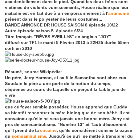
accidentellement dans le pied. Quand les deux frères sont
victimes de violents vomissements, House réalise que leur
maladie est en fait due à un empoisonnement à l'
antimoine
présent dans le polyester de leurs costumes.
..
BANDE ANNONCE DR HOUSE SAISON 8 épisode 10/22
Autre épisode saison 5 épisode 6/24
Titre français "RÊVES EVEILLéS" en anglais "JOY
"
diffusé sur TF1 le mardi 5 Février 2013 à 22H25 durée 55mn
sorti en 2010
Résumé, source Wikipédia
:
Un père, Jerry Harmon, et sa fille Samantha sont chez eux.
Soudain le père a une perte de la notion du temps,
séquence au cours de laquelle on perçoit la faible joie de
vivre
que ce foyer semble posséder. House apprend que Cuddy
va bientôt rencontrer la mère biologique de son bébé. Il est
convaincu qu'elle ne sera jamais une bonne mère. Jerry est
pris de somnambulisme. "Numéro 13" et Taub découvrent
qu'il prend de la
cocaïne
, qu'ils considèrent comme la cause
du
somnambulisme
. Jusqu'à ce qu'il se mette à transpirer du