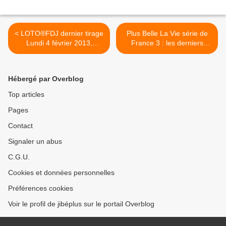
< LOTO®FDJ dernier tirage
Plus Belle La Vie série de
Lundi 4 février 2013,
France 3 : les derniers
jackpot 3 millions d'euros,
résumés du 1er février au
résultats & gains
28 janvier 2013 >
Hébergé par Overblog
Top articles
Pages
Contact
Signaler un abus
C.G.U.
Cookies et données personnelles
Préférences cookies
Voir le profil de jibéplus sur le portail Overblog