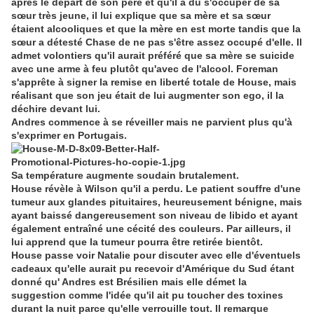
après le départ de son père et qu'il a dû s'occuper de sa
sœur très jeune, il lui explique que sa mère et sa sœur
étaient alcooliques et que la mère en est morte tandis que la
sœur a détesté Chase de ne pas s'être assez occupé d'elle. Il
admet volontiers qu'il aurait préféré que sa mère se suicide
avec une arme à feu plutôt qu'avec de l'alcool. Foreman
s'apprête à signer la remise en liberté totale de House, mais
réalisant que son jeu était de lui augmenter son ego, il la
déchire devant lui.
Andres commence à se réveiller mais ne parvient plus qu'à
s'exprimer en Portugais.
Sa température augmente soudain brutalement.
House révèle à Wilson qu'il a perdu. Le patient souffre d'une
tumeur aux glandes pituitaires, heureusement bénigne, mais
ayant baissé dangereusement son niveau de libido et ayant
également entraîné une cécité des couleurs. Par ailleurs, il
lui apprend que la tumeur pourra être retirée bientôt.
House passe voir Natalie pour discuter avec elle d'éventuels
cadeaux qu'elle aurait pu recevoir d'Amérique du Sud étant
donné qu' Andres est Brésilien mais elle démet la
suggestion comme l'idée qu'il ait pu toucher des toxines
durant la nuit parce qu'elle verrouille tout. Il remarque