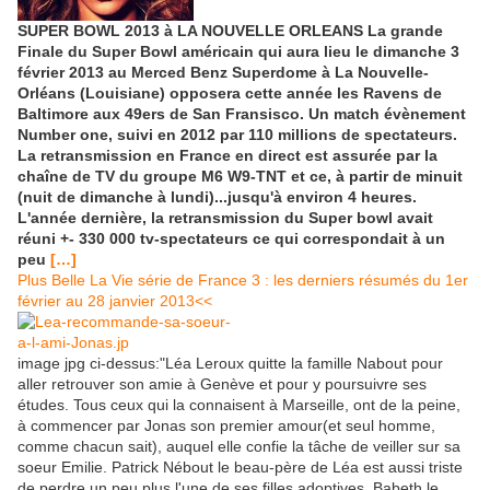
SUPER BOWL 2013 à LA NOUVELLE ORLEANS La grande
Finale du Super Bowl américain qui aura lieu le dimanche 3
février 2013 au Merced Benz Superdome à La Nouvelle-
Orléans (Louisiane) opposera cette année les Ravens de
Baltimore aux 49ers de San Fransisco. Un match évènement
Number one, suivi en 2012 par 110 millions de spectateurs.
La retransmission en France en direct est assurée par la
chaîne de TV du groupe M6 W9-TNT et ce, à partir de minuit
(nuit de dimanche à lundi)...jusqu'à environ 4 heures.
L'année dernière, la retransmission du Super bowl avait
réuni +- 330 000 tv-spectateurs ce qui correspondait à un
peu
[…]
Plus Belle La Vie série de France 3 : les derniers résumés du 1er
février au 28 janvier 2013<<
image jpg ci-dessus:"Léa Leroux quitte la famille Nabout pour
aller retrouver son amie à Genève et pour y poursuivre ses
études. Tous ceux qui la connaisent à Marseille, ont de la peine,
à commencer par Jonas son premier amour(et seul homme,
comme chacun sait), auquel elle confie la tâche de veiller sur sa
soeur Emilie. Patrick Nébout le beau-père de Léa est aussi triste
de perdre un peu plus l'une de ses filles adoptives. Babeth le