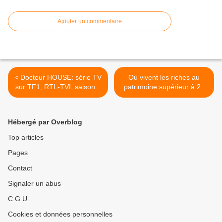
Ajouter un commentaire
< Docteur HOUSE: série TV
Où vivent les riches au
sur TF1, RTL-TVI, saison 8
patrimoine supérieur à 23
et + articles et vidéos
millions d'euros?(vidéo) >
Hébergé par Overblog
Top articles
Pages
Contact
Signaler un abus
C.G.U.
Cookies et données personnelles