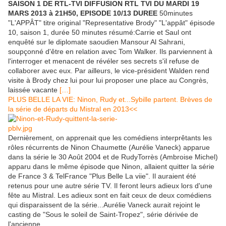
SAISON 1 DE RTL-TVI DIFFUSION RTL TVI DU MARDI 19
MARS 2013 à 21H50, EPISODE 10/13 DUREE
50minutes
"L'APPÂT" titre original "Representative Brody" "L'appât" épisode
10, saison 1, durée 50 minutes résumé:Carrie et Saul ont
enquêté sur le diplomate saoudien Mansour Al Sahrani,
soupçonné d'être en relation avec Tom Walker. Ils parviennent à
l'interroger et menacent de révéler ses secrets s'il refuse de
collaborer avec eux. Par ailleurs, le vice-président Walden rend
visite à Brody chez lui pour lui proposer une place au Congrès,
laissée vacante
[…]
PLUS BELLE LA VIE: Ninon, Rudy et...Sybille partent. Brèves de
la série de départs du Mistral en 2013<<
Dernièrement, on apprenait que les comédiens interprêtants les
rôles récurrents de Ninon Chaumette (Aurélie Vaneck) apparue
dans la série le 30 Août 2004 et de RudyTorrès (Ambroise Michel)
apparu dans le même épisode que Ninon, allaient quitter la série
de France 3 & TelFrance "Plus Belle La viie". Il auraient été
retenus pour une autre série TV. Il feront leurs adieux lors d'une
fête au Mistral. Les adieux sont en fait ceux de deux comédiens
qui disparaissent de la série...Aurélie Vaneck aurait rejoint le
casting de "Sous le soleil de Saint-Tropez", série dérivée de
l'ancienne