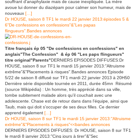
souffrant d'anaphylaxie mais de cause inexpliquée. La mère
avoue lui donner du diazépam pour calmer son humeur, mais de
nouveaux
[…]
Dr HOUSE, saison 8 TF1 le mardi 22 janvier 2013:épisodes 5 &
6"De confessions en confessions"&"Les papas
flingueurs".Bandes annonces
Titre français ép 05 "De confessions en confessions" en
anglais"The Confession" & ép 06 "Les paps flingueurs"
titre original"Parents"
DERNIERS EPISODES DIFFUSES:Dr
HOUSE, saison 8 sur TF1 le mardi 15 janvier 2013:"Altruisme
extrême"&"Placements à risques".Bandes annonces Episode
5/22 de saison 8 diffusé sur TF1 mardi 22 janvier 2013 à 20H50
Dernière série disponible tournée en 2011, durée 45mn Résumé
(source Wikipédia) : Un homme, très apprécié dans sa ville,
tombe subitement malade alors qu'il couchait avec une
adolescente. Chase est de retour dans dans l'équipe, ainsi que
Taub, mais qui doit s'occuper de ses deux filles. Ce dernier
apprend également
[…]
Dr HOUSE, saison 8 sur TF1 le mardi 15 janvier 2013:"Altruisme
extrême"&"Placements à risques"<<bandes annonces
DERNIERS EPISODES DIFFUSES: Dr HOUSE, saison 8 sur TF1
le mardi 8 janvier 2013:"Cinq jours à tirer"&"Sec