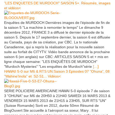
"LES ENQUETES DE MURDOCH" SAISON 5+. Résumés, images
et vidéos<
Enquêtes de MURDOCH Dernières images de l'épisode de fin de
la saison 5 "La machine à remonter le temps" Le dimanche 9
décembre 2012, FRANCE 3 a diffusé le dernier épisode de la
saison 5. Depuis le 17 septembre dernier, la saison 6 est diffusée
au Canada, pays de sa création, par CBC. La tv nationale
Canadienne, qui a repris la réalisation pour la nouvelle saison
suite au forfait de CITYTV. Vidéo bande annonce de la prochaine
saison 6 (en anglais) sur CBC: ARTICLES SAISON 5 et + mis en
ligne chaque semaine: "LES ENQUÊTES DE MURDOCH"
"Murdoch Mysteries" "Les enquêtes de Murdoch"série
[…]
HAWAII 5-0 sur M6 & RTS UN:Saison 3 Episodes 07 "Ohuna", 08
"Wahine'Inola" et S2-S1... Vidéos<
SERIE POLICIERE AMERICAINE HAWAI 5-0 épisode 7 de saison
3 "OHUNA" sur M6 de 20H50 à 21H40 SAMEDI 16 MARS 2013 &
VENDREDI 15 MARS 2013 de 21H15 à 23H05, SUR RTS "UN"
(Suisse Romande) Sorti en 2012, durée 50mn Résumé de
BlogOuvert:Ste accueille à l'aéroport sa soeur, Mary . Il lui