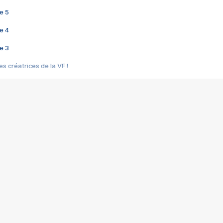
e 5
e 4
e 3
s créatrices de la VF !
e 2
e 1
e Mektoub My Love arrive enfin ! Rencontre avec Shaïn Boumedine et Sal
i : après Toni en famille
elle réalise le bouleversant Dites lui que je l'aime
ais ! Rencontre autour de Vie privée de Rebecca Zlotowski
 de Marguerite, Grave... Rencontre avec Ella Rumpf
 Les Rêveurs, un film intime sur la santé mentale