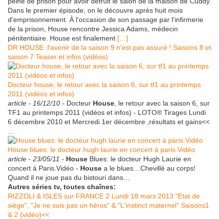
peine de prison pour avoir détruit le salon de la maison de Cuddy.
Dans le premier épisode, on le découvre après huit mois
d'emprisonnement. À l'occasion de son passage par l'infirmerie
de la prison, House rencontre Jessica Adams, médecin
pénitentiaire. House est finalement
[…]
DR HOUSE :l'avenir de la saison 9 n'est pas assuré ! Saisons 8 et
saison 7 Teaser et infos (vidéos)
Docteur house, le retour avec la saison 6, sur tf1 au printemps
2011 (vidéos et infos)
article -
16/12/10 -
Docteur
House
, le retour avec la saison 6, sur
TF1 au printemps 2011 (vidéos et infos) - LOTO® Tirages Lundi
6 décembre 2010 et Mercredi 1er décembre ,résultats et gains<<
…
House blues: le docteur hugh laurie en concert à paris.Vidéo
article -
23/05/11 -
House
Blues: le docteur Hugh Laurie en
concert à Paris.Vidéo -
House
a le blues…Chevillé au corps!
Quand il ne joue pas du bistouri dans…
Autres séries tv, toutes chaînes:
RIZZOLI & ISLES sur FRANCE 2 Lundi 18 mars 2013 "Etat de
siège", "Je ne suis pas un héros" & "L'instinct maternel" Saisons1
& 2 (vidéo)<<