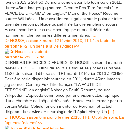
février 2013 à 20H50 Dernière série disponible tournée en 2011,
durée 45mn images jpg source: Century Fox Titre français "LA
PLACE DE L'HOMME" en anglais" Man of the House" Résumé,
source Wikipédia : Un conseiller conjugal est sur le point de faire
une intervention publique quand il s'effondre en plein discours.
House examine le cas avec son équipe quand il décide de
nommer un chef parmi les différents membres.
[…]
Dr HOUSE, saison 8 mardi 12 février 2013, TF1 "La faute de
personne" & "Un sens à la vie"(vidéos)<<
DERNIERS EPISODES DIFFUSES: Dr HOUSE, saison 8 mardi 5
février 2013, TF1 "Oubli de soi"&"La fugueuse"(vidéos) Episode
11/22 de saison 8 diffusé sur TF1 mardi 12 février 2013 à 20H50
Dernière série disponible tournée en 2011, durée 45mn images
jpg source: Century Fox Titre français "LA FAUTE DE
PERSONNE" en anglais" Nobody's Fault" Résumé, source
Wikipédia : L'épisode commence par une vision catastrophique
d'une chambre de l'hôpital dévastée. House est interrogé par un
certain Walter Cofield, ancien mentor de Foreman et actuel
dirigeant du service de neurologie de l'hôpital Mercy. Un
[…]
Dr HOUSE, saison 8 mardi 5 février 2013, TF1 "Oubli de soi"&"La
fugueuse"(vidéos)<<