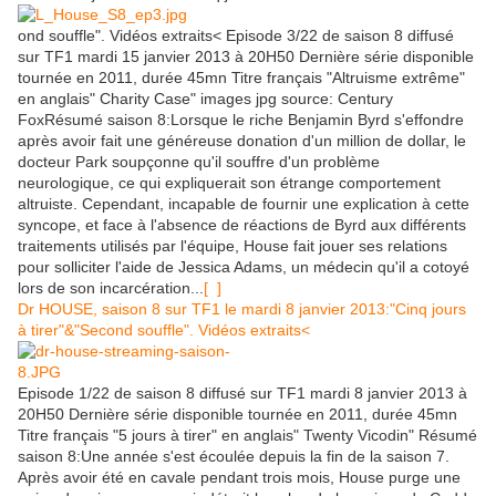
ond souffle". Vidéos extraits< Episode 3/22 de saison 8 diffusé
sur TF1 mardi 15 janvier 2013 à 20H50 Dernière série disponible
tournée en 2011, durée 45mn Titre français "Altruisme extrême"
en anglais" Charity Case" images jpg source: Century
FoxRésumé saison 8:Lorsque le riche Benjamin Byrd s'effondre
après avoir fait une généreuse donation d'un million de dollar, le
docteur Park soupçonne qu'il souffre d'un problème
neurologique, ce qui expliquerait son étrange comportement
altruiste. Cependant, incapable de fournir une explication à cette
syncope, et face à l'absence de réactions de Byrd aux différents
traitements utilisés par l'équipe, House fait jouer ses relations
pour solliciter l'aide de Jessica Adams, un médecin qu'il a cotoyé
lors de son incarcération...
[ ]
Dr HOUSE, saison 8 sur TF1 le mardi 8 janvier 2013:"Cinq jours
à tirer"&"Second souffle". Vidéos extraits<
Episode 1/22 de saison 8 diffusé sur TF1 mardi 8 janvier 2013 à
20H50 Dernière série disponible tournée en 2011, durée 45mn
Titre français "5 jours à tirer" en anglais" Twenty Vicodin" Résumé
saison 8:Une année s'est écoulée depuis la fin de la saison 7.
Après avoir été en cavale pendant trois mois, House purge une