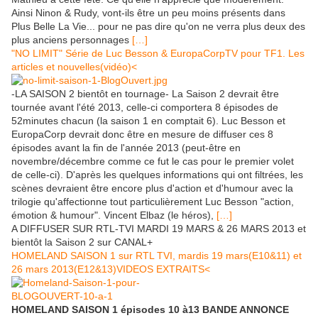
Ainsi Ninon & Rudy, vont-ils être un peu moins présents dans
Plus Belle La Vie... pour ne pas dire qu'on ne verra plus deux des
plus anciens personnages
[…]
"NO LIMIT" Série de Luc Besson & EuropaCorpTV pour TF1. Les
articles et nouvelles(vidéo)<
-LA SAISON 2 bientôt en tournage- La Saison 2 devrait être
tournée avant l'été 2013, celle-ci comportera 8 épisodes de
52minutes chacun (la saison 1 en comptait 6). Luc Besson et
EuropaCorp devrait donc être en mesure de diffuser ces 8
épisodes avant la fin de l'année 2013 (peut-être en
novembre/décembre comme ce fut le cas pour le premier volet
de celle-ci). D'après les quelques informations qui ont filtrées, les
scènes devraient être encore plus d'action et d'humour avec la
trilogie qu'affectionne tout particulièrement Luc Besson "action,
émotion & humour". Vincent Elbaz (le héros),
[…]
A DIFFUSER SUR RTL-TVI MARDI 19 MARS & 26 MARS 2013 et
bientôt la Saison 2 sur CANAL+
HOMELAND SAISON 1 sur RTL TVI, mardis 19 mars(E10&11) et
26 mars 2013(E12&13)VIDEOS EXTRAITS<
HOMELAND SAISON 1 épisodes 10 à13 BANDE ANNONCE