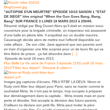
"AUTOPSIE D'UN MEURTRE" EPISODE 10/10 SAISON 1 "ETAT
DE SIEGE" titre original "When the Gun Goes Bang, Bang,
Bang" SUR FRANCE 3 LUNDI 18 MARS 2013 à 20H45.
Résumé rédigé par Blog Ouvert:Alors qu'il était en mission sous-
couverture pour la brigade criminelle, un inspecteur est assassiné
d'une balle en pleine tête. Il enquêtait sur un double meurtre.
Cavanaugh décide alors de mettre tout l'effectif disponible sur
cette affaire... De son côté, Jane apprend que ses parents sont
en train d'organiser une fête surprise pour un de leurs fils qui va
être libéré de prison...ça fait désordre dans
[…]
-Episode de lundi 18 mars 2013:
Plus Belle La Vie série de France 3:épisode 2191Lundi 18 mars
2013"Fêter leur départ". Résumé & vidéo<<
Images jpg captures d'écrans, PBLV RTBF LA DEUX: Ninon et
Rudy vont fêter leur départ pour Paris, sans se marier comme le
souhaitait Mirta. Ils n'ont pas le temps, trop occupés à préparer
leur déménagement dans la capitale... Mirta insiste mais en pure
perte et désolée, finit accepte la décision des futurs parents.
D'ailleurs lui déclare son petit-fils, Mirta peut inviter le père
Mathieu à cette fête. Ce qu'elle n'apprécie que modérément.