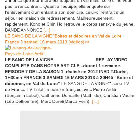
annonce que leur mère est toujours en vie mais, celle ci ne veut
pas la rencontrer... Quant à l'équipe, elle enquête sur
l'enlèvement d'un enfant à son domicile, celui-ci rentrait d'un
séjour en maison de redressement. Malheureusement,
rapidement, Kono et Chin Ho retrouve le corps sans-vie du jeune.
BANDE ANNONCE
[…]
LE SANG DE LA VIGNE "Boires et déboires en Val de Loire
France 3 samedi 16 mars 2013 (vidéos)<<
LE SANG DE LA VIGNE REPLAY VIDEO
COMPLETE DANS NOTRE ARTICLE...durant 1 semaine:
EPISODE 7 DE LA SAISON 1, réalisé en 2012 INEDIT.Durée,
1H30mn FRANCE 3 SAMEDI 16 MARS 2013 à 20H45 "Boire et
déboires, en Val de Loire"
LE SANG DE LA VIGNE"* série TV
de France TV Téléfilm policier français avec Pierre Arditi
(Benjamin Lebel), Catherine Demaiffe (Mathilde), Christian Vadim
(Léo Delhomme), Marc Duret(Marco Ferri),
[…]