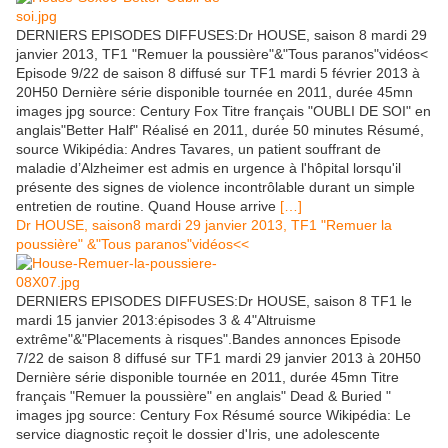
DERNIERS EPISODES DIFFUSES:Dr HOUSE, saison 8 mardi 29
janvier 2013, TF1 "Remuer la poussière"&"Tous paranos"vidéos<
Episode 9/22 de saison 8 diffusé sur TF1 mardi 5 février 2013 à
20H50 Dernière série disponible tournée en 2011, durée 45mn
images jpg source: Century Fox Titre français "OUBLI DE SOI" en
anglais"Better Half" Réalisé en 2011, durée 50 minutes Résumé,
source Wikipédia: Andres Tavares, un patient souffrant de
maladie d’Alzheimer est admis en urgence à l'hôpital lorsqu'il
présente des signes de violence incontrôlable durant un simple
entretien de routine. Quand House arrive
[…]
Dr HOUSE, saison8 mardi 29 janvier 2013, TF1 "Remuer la
poussière" &"Tous paranos"vidéos<<
DERNIERS EPISODES DIFFUSES:Dr HOUSE, saison 8 TF1 le
mardi 15 janvier 2013:épisodes 3 & 4"Altruisme
extrême"&"Placements à risques".Bandes annonces Episode
7/22 de saison 8 diffusé sur TF1 mardi 29 janvier 2013 à 20H50
Dernière série disponible tournée en 2011, durée 45mn Titre
français "Remuer la poussière" en anglais" Dead & Buried "
images jpg source: Century Fox Résumé source Wikipédia: Le
service diagnostic reçoit le dossier d'Iris, une adolescente