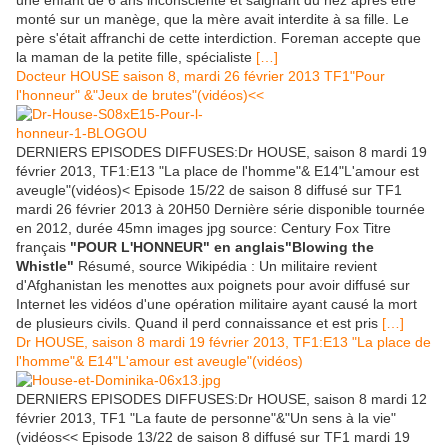
une enfant de 6 ans inconsciente et saignant du nez après être
monté sur un manège, que la mère avait interdite à sa fille. Le
père s'était affranchi de cette interdiction. Foreman accepte que
la maman de la petite fille, spécialiste
[…]
Docteur HOUSE saison 8, mardi 26 février 2013 TF1"Pour
l'honneur" &"Jeux de brutes"(vidéos)<<
DERNIERS EPISODES DIFFUSES:Dr HOUSE, saison 8 mardi 19
février 2013, TF1:E13 "La place de l'homme"& E14"L'amour est
aveugle"(vidéos)< Episode 15/22 de saison 8 diffusé sur TF1
mardi 26 février 2013 à 20H50 Dernière série disponible tournée
en 2012, durée 45mn images jpg source: Century Fox Titre
français
"POUR L'HONNEUR" en anglais"Blowing the
Whistle"
Résumé, source Wikipédia : Un militaire revient
d'Afghanistan les menottes aux poignets pour avoir diffusé sur
Internet les vidéos d'une opération militaire ayant causé la mort
de plusieurs civils. Quand il perd connaissance et est pris
[…]
Dr HOUSE, saison 8 mardi 19 février 2013, TF1:E13 "La place de
l'homme"& E14"L'amour est aveugle"(vidéos)
DERNIERS EPISODES DIFFUSES:Dr HOUSE, saison 8 mardi 12
février 2013, TF1 "La faute de personne"&"Un sens à la vie"
(vidéos<< Episode 13/22 de saison 8 diffusé sur TF1 mardi 19