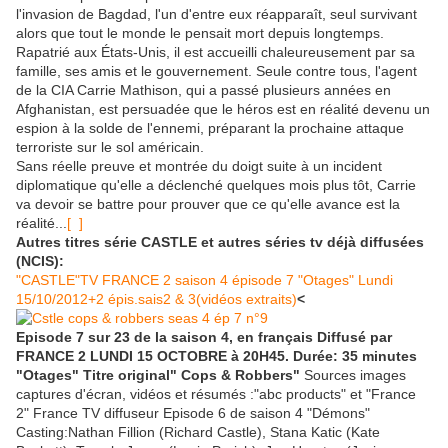
l'invasion de Bagdad, l'un d'entre eux réapparaît, seul survivant
alors que tout le monde le pensait mort depuis longtemps.
Rapatrié aux États-Unis, il est accueilli chaleureusement par sa
famille, ses amis et le gouvernement. Seule contre tous, l'agent
de la CIA Carrie Mathison, qui a passé plusieurs années en
Afghanistan, est persuadée que le héros est en réalité devenu un
espion à la solde de l'ennemi, préparant la prochaine attaque
terroriste sur le sol américain.
Sans réelle preuve et montrée du doigt suite à un incident
diplomatique qu'elle a déclenché quelques mois plus tôt, Carrie
va devoir se battre pour prouver que ce qu'elle avance est la
réalité...
[ ]
Autres titres série CASTLE et autres séries tv déjà diffusées
(NCIS):
"CASTLE"TV FRANCE 2 saison 4 épisode 7 "Otages" Lundi
15/10/2012+2 épis.sais2 & 3(vidéos extraits)
<
Episode 7 sur 23 de la saison 4, en français Diffusé par
FRANCE 2 LUNDI 15 OCTOBRE à 20H45. Durée: 35 minutes
"Otages" Titre original" Cops & Robbers"
Sources images
captures d'écran, vidéos et résumés :"abc products" et "France
2" France TV diffuseur Episode 6 de saison 4 "Démons"
Casting:Nathan Fillion (Richard Castle), Stana Katic (Kate