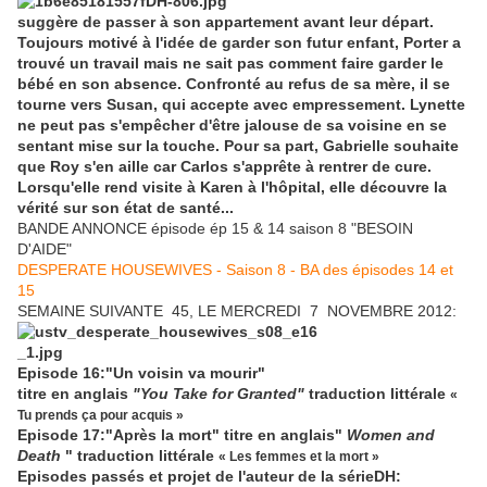
suggère de passer à son appartement avant leur départ.
Toujours motivé à l'idée de garder son futur enfant, Porter a
trouvé un travail mais ne sait pas comment faire garder le
bébé en son absence. Confronté au refus de sa mère, il se
tourne vers Susan, qui accepte avec empressement. Lynette
ne peut pas s'empêcher d'être jalouse de sa voisine en se
sentant mise sur la touche. Pour sa part, Gabrielle souhaite
que Roy s'en aille car Carlos s'apprête à rentrer de cure.
Lorsqu'elle rend visite à Karen à l'hôpital, elle découvre la
vérité sur son état de santé...
BANDE ANNONCE épisode ép 15 & 14 saison 8 "BESOIN
D'AIDE"
DESPERATE HOUSEWIVES - Saison 8 - BA des épisodes 14 et
15
SEMAINE SUIVANTE 45, LE MERCREDI 7 NOVEMBRE 2012:
Episode 16:"Un voisin va mourir"
titre en anglais
"
You Take for Granted
"
traduction littérale
«
Tu prends ça pour acquis »
Episode 17:"Après la mort" titre en anglais"
Women and
Death
" traduction littérale
« Les femmes et la mort »
Episodes passés et projet de l'auteur de la sérieDH: