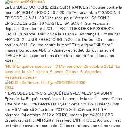
Le LUNDI 29 OCTOBRE 2012 SUR FRANCE 2: "Course contre la
mort" SAISON 4 EPISODE 9 à 20h45 "Abracadabra !" SAISON 3
EPISODE 12 à 21H30 "Une rose pour l'éternité" SAISON 2
EPISODE 12 à 22H10 "CASTLE" SAISON 4 -Sur France 2,
depuis le 3 septembre 2012 "LES TITRES DES EPISODES"<
CASTLE:Episode 9 sur 23 de la saison 4, en français Diffusé par
FRANCE 2 LUNDI 29 OCTOBRE à 20H45. Durée: 40 minutes,
sorti en 2011 "Course contre la mort" Titre original"Kill Shot "
images jpg source:ABC tv -Disney- épisode6 du jour saison 4
RESUME:Un sniper est pris d'une folie meurtrière. Il tue sans
motif
[…]
"NCIS"Enquêtes spéciales TV M6: vendredi 26 octobre 2012 "Le
sens_de_la_vie"_saison_9_avec_Gibbs+_3_épisodes.
Résumés,vidéos<
4 EPISODES DE "NCIS ENQUÊTES SPECIALES" SAISON 9-
Episode 14 Enquêtes spéciales "Le sens de la vie " ... avec Gibbs
Titre original:" Life Before His Eyes" Sortie : 2012- Durée: 50 mn
sur M6 Vendredi 26 octobre 2012 à 20H50 & sur RTL TVI
Mercredi 24 octobre 2012 à 20H20 Images jpg:Â©2011 CBS
Broadcasting Inc. All Rights Reserved L'INTRIGUE: Alors qu'il est
en train de savourer son café, Gibbs se retrouve nez à nez avec