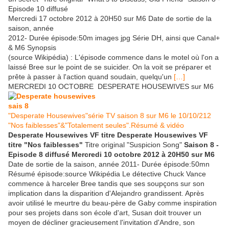
Episode 10 diffusé
Mercredi 17 octobre 2012 à 20H50 sur M6 Date de sortie de la
saison, année
2012- Durée épisode:50m images jpg Série DH, ainsi que Canal+
& M6 Synopsis
(source Wikipédia) : L'épisode commence dans le motel où l'on a
laissé Bree sur le point de se suicider. On la voit se préparer et
prête à passer à l'action quand soudain, quelqu'un
[…]
MERCREDI 10 OCTOBRE DESPERATE HOUSEWIVES sur M6
"Desperate Housewives"série TV saison 8 sur M6 le 10/10/212
"Nos faiblesses"&"Totalement seules".Résumé & vidéo
Desperate Housewives VF titre Desperate Housewives VF
titre "Nos faiblesses"
Titre original "Suspicion Song"
Saison 8 -
Episode 8 diffusé Mercredi 10 octobre 2012 à 20H50 sur M6
Date de sortie de la saison, année 2011- Durée épisode:50mn
Résumé épisode:source Wikipédia Le détective Chuck Vance
commence à harceler Bree tandis que ses soupçons sur son
implication dans la disparition d'Alejandro grandissent. Après
avoir utilisé le meurtre du beau-père de Gaby comme inspiration
pour ses projets dans son école d'art, Susan doit trouver un
moyen de décliner gracieusement l'invitation d'Andre, son