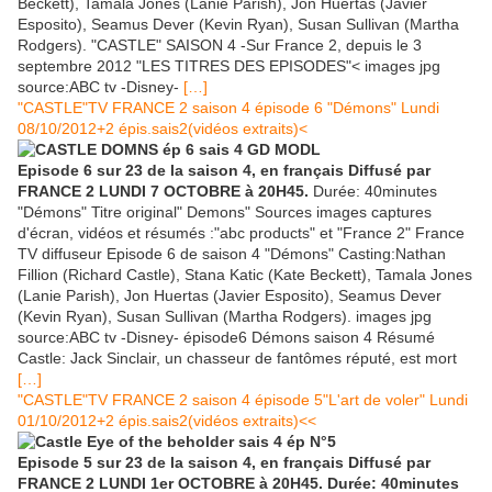
Beckett), Tamala Jones (Lanie Parish), Jon Huertas (Javier
Esposito), Seamus Dever (Kevin Ryan), Susan Sullivan (Martha
Rodgers). "CASTLE" SAISON 4 -Sur France 2, depuis le 3
septembre 2012 "LES TITRES DES EPISODES"< images jpg
source:ABC tv -Disney-
[…]
"CASTLE"TV FRANCE 2 saison 4 épisode 6 "Démons" Lundi
08/10/2012+2 épis.sais2(vidéos extraits)<
Episode 6 sur 23 de la saison 4, en français Diffusé par
FRANCE 2 LUNDI 7 OCTOBRE à 20H45.
Durée: 40minutes
"Démons" Titre original" Demons" Sources images captures
d'écran, vidéos et résumés :"abc products" et "France 2" France
TV diffuseur Episode 6 de saison 4 "Démons" Casting:Nathan
Fillion (Richard Castle), Stana Katic (Kate Beckett), Tamala Jones
(Lanie Parish), Jon Huertas (Javier Esposito), Seamus Dever
(Kevin Ryan), Susan Sullivan (Martha Rodgers). images jpg
source:ABC tv -Disney- épisode6 Démons saison 4 Résumé
Castle: Jack Sinclair, un chasseur de fantômes réputé, est mort
[…]
"CASTLE"TV FRANCE 2 saison 4 épisode 5"L'art de voler" Lundi
01/10/2012+2 épis.sais2(vidéos extraits)<<
Episode 5 sur 23 de la saison 4, en français Diffusé par
FRANCE 2 LUNDI 1er OCTOBRE à 20H45. Durée: 40minutes