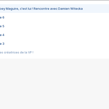
bey Maguire, c'est lui ! Rencontre avec Damien Witecka
e 6
e 5
e 4
e 3
s créatrices de la VF !
e 2
e 1
e Mektoub My Love arrive enfin ! Rencontre avec Shaïn Boumedine et Sal
i : après Toni en famille
elle réalise le bouleversant Dites lui que je l'aime
ais ! Rencontre autour de Vie privée de Rebecca Zlotowski