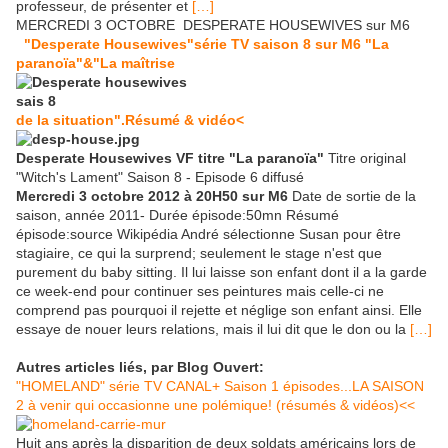
professeur, de présenter et
[…]
MERCREDI 3 OCTOBRE DESPERATE HOUSEWIVES sur M6
"Desperate Housewives"série TV saison 8 sur M6 "La
paranoïa"&"La maîtrise
de la situation".Résumé & vidéo<
Desperate Housewives VF titre "La paranoïa"
Titre original
"Witch's Lament" Saison 8 - Episode 6 diffusé
Mercredi 3 octobre 2012 à 20H50 sur M6
Date de sortie de la
saison, année 2011- Durée épisode:50mn Résumé
épisode:source Wikipédia André sélectionne Susan pour être
stagiaire, ce qui la surprend; seulement le stage n'est que
purement du baby sitting. Il lui laisse son enfant dont il a la garde
ce week-end pour continuer ses peintures mais celle-ci ne
comprend pas pourquoi il rejette et néglige son enfant ainsi. Elle
essaye de nouer leurs relations, mais il lui dit que le don ou la
[…]
Autres articles liés, par Blog Ouvert:
"HOMELAND" série TV CANAL+ Saison 1 épisodes...LA SAISON
2 à venir qui occasionne une polémique! (résumés & vidéos)<<
Huit ans après la disparition de deux soldats américains lors de