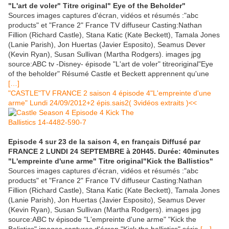
"L'art de voler" Titre original" Eye of the Beholder"
Sources images captures d'écran, vidéos et résumés :"abc
products" et "France 2" France TV diffuseur Casting:Nathan
Fillion (Richard Castle), Stana Katic (Kate Beckett), Tamala Jones
(Lanie Parish), Jon Huertas (Javier Esposito), Seamus Dever
(Kevin Ryan), Susan Sullivan (Martha Rodgers). images jpg
source:ABC tv -Disney- épisode "L'art de voler" titreoriginal"Eye
of the beholder" Résumé Castle et Beckett apprennent qu'une
[…]
"CASTLE"TV FRANCE 2 saison 4 épisode 4"L'empreinte d'une
arme" Lundi 24/09/2012+2 épis.sais2( 3vidéos extraits )<<
Episode 4 sur 23 de la saison 4, en français Diffusé par
FRANCE 2 LUNDI 24 SEPTEMBRE à 20H45. Durée: 40minutes
"L'empreinte d'une arme" Titre original"Kick the Ballistics"
Sources images captures d'écran, vidéos et résumés :"abc
products" et "France 2" France TV diffuseur Casting:Nathan
Fillion (Richard Castle), Stana Katic (Kate Beckett), Tamala Jones
(Lanie Parish), Jon Huertas (Javier Esposito), Seamus Dever
(Kevin Ryan), Susan Sullivan (Martha Rodgers). images jpg
source:ABC tv épisode "L'empreinte d'une arme" "Kick the