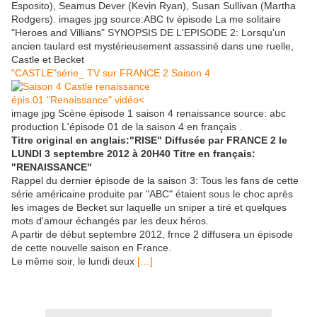
Esposito), Seamus Dever (Kevin Ryan), Susan Sullivan (Martha
Rodgers). images jpg source:ABC tv épisode La me solitaire
"Heroes and Villians" SYNOPSIS DE L'EPISODE 2: Lorsqu'un
ancien taulard est mystérieusement assassiné dans une ruelle,
Castle et Becket
"CASTLE"série_ TV sur FRANCE 2 Saison 4
épis.01 "Renaissance" vidéo<
image jpg Scène épisode 1 saison 4 renaissance source: abc
production L'épisode 01 de la saison 4 en français .
Titre original en anglais:"RISE" Diffusée par FRANCE 2 le
LUNDI 3 septembre 2012 à 20H40 Titre en français:
"RENAISSANCE"
Rappel du dernier épisode de la saison 3: Tous les fans de cette
série américaine produite par "ABC" étaient sous le choc après
les images de Becket sur laquelle un sniper a tiré et quelques
mots d'amour échangés par les deux héros.
A partir de début septembre 2012, frnce 2 diffusera un épisode
de cette nouvelle saison en France.
Le même soir, le lundi deux
[…]