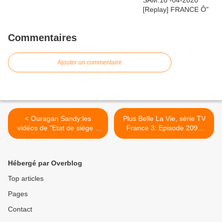
Commentaires
Ajouter un commentaire
< Ouragan Sandy:les
Plus Belle La Vie, série TV
vidéos de "Etat de siège à
France 3: Episode 2093
New-York et sur la Côte
Mercredi 31 octobre 2012
Est".Etats Unis(vidéos).
"Rixe à l'hôpital", résumé
imagé et vidéos >
Hébergé par Overblog
Top articles
Pages
Contact