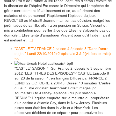
source PBLV de France 3/TelFrance, captures d'écran"Révolte de
la directrice de l'hôpital Est contre le Directoire qui l'empêche de
gérer correctement l'établissement et ce, au détriment des
malades et du personnel" Rapidement l'épisode du jour:
REVOLTES au Mistral!! Jeanne maintient sa décision, malgré les
jérémiades de sa fille: elle ira en pension en Suisse. Vincent et
mis à contribution pour veiller à ce que Elise ne s'absente pas du
domicile... Elise tente d'amadouer Vincent pour qu'il l'aide mais il
est méfiant et
[…]
"CASTLE"TV FRANCE 2 saison 4 épisode 8 "Dans l'antre
du jeu" Lundi 22/10/2012+2 épis.sais 3 & 2(vidéos extraits)
<<
"CASTLE" SAISON 4 -Sur France 2, depuis le 3 septembre
2012 "LES TITRES DES EPISODES"< CASTLE:Episode 8
sur 23 de la saison 4, en français Diffusé par FRANCE 2
LUNDI 22 OCTOBRE à 20H45. Durée: 40 minutes "L'antre
du jeu" Titre original"Heartbreak Hotel" images jpg
source:ABC tv -Disney- épisode6 du jour saison 4
RESUME: L'équipe enquête sur le meurtre du propriétaire
d'un casino à Atlantic City, dans le New Jersey. Plusieurs
pistes sont établies dans la ville et à New York. Les
détectives décident de se séparer pour poursuivre les