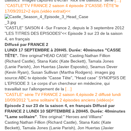
Balistics" images captures d'écran "Kick the ballistics" série
[…]
:"CASTLE"TV FRANCE 2 saison 4 épisode 3"CASSE-TÊTE"le
17/09/2012+2 épis.(vidéo extrait)<<
"CASTLE" SAISON 4 -Sur France 2, depuis le 3 septembre 2012
"LES TITRES DES EPISODES"<< Episode 3 sur 23 de la saison
4, en français
Diffusé par FRANCE 2
LUNDI 17 SEPTEMBRE à 20H45. Durée: 40minutes "CASSE
TÊTE".
Titre original"HEAD CASE" Casting:Nathan Fillion
(Richard Castle), Stana Katic (Kate Beckett), Tamala Jones
(Lanie Parish), Jon Huertas (Javier Esposito), Seamus Dever
(Kevin Ryan), Susan Sullivan (Martha Rodgers). images jpg
source:ABC tv épisode "Casse Tête", "Head case" SYNOPSIS DE
L'EPISODE 3: Le corps d'un chercheur en médecine, qui
travaillait sur l'allongement de la
[…]
"CASTLE" série TV FRANCE 2 saison 4,épisode 2
diffusé lundi
10/09/2012 "Lame solitaire"& 2 épisodes anciens (vidéos)<
Episode 2 sur 23 de la saison 4, en français Diffusé par
FRANCE 2 LUNDI 10 SEPTEMBRE à 20H45. Durée: 40minutes
"Lame solitaire"
. Titre original:" Heroes and Villians"
Casting:Nathan Fillion (Richard Castle), Stana Katic (Kate
Beckett), Tamala Jones (Lanie Parish), Jon Huertas (Javier