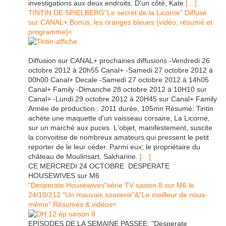
investigations aux deux endroits. D'un côté, Kate
[…]
TINTIN DE SPIELBERG"Le secret de la Licorne" Diffusé
sur CANAL+.Bonus, les oranges bleues (vidéo, résumé et
programme)<
Diffusion sur CANAL+ prochaines diffusions -Vendredi 26
octobre 2012 à 20h55 Canal+ -Samedi 27 octobre 2012 à
00h00 Canal+ Decale -Samedi 27 octobre 2012 à 14h05
Canal+ Family -Dimanche 28 octobre 2012 à 10H10 sur
Canal+ -Lundi 29 octobre 2012 à 20H45 sur Canal+ Family
Année de production : 2011 durée, 105mn Résumé: Tintin
achète une maquette d'un vaisseau corsaire, La Licorne,
sur un marché aux puces. L'objet, manifestement, suscite
la convoitise de nombreux amateurs qui pressent le petit
reporter de le leur céder. Parmi eux, le propriétaire du
château de Moulinsart, Sakharine.
[…]
CE MERCREDI 24 OCTOBRE DESPERATE
HOUSEWIVES sur M6
"Desperate Housewives"série TV saison 8 sur M6 le
24/10/212 "Un mauvais souvenir"&"Le meilleur de nous-
même".Résumés & vidéos<
EPISODES DE LA SEMAINE PASSEE: "Desperate