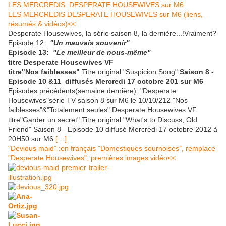
LES MERCREDIS DESPERATE HOUSEWIVES sur M6
LES MERCREDIS DESPERATE HOUSEWIVES sur M6 (liens,
résumés & vidéos)<<
Desperate Housewives, la série saison 8, la dernière...!Vraiment?
Episode 12 :
"Un mauvais souvenir"
Episode 13:
"Le meilleur de nous-même"
titre Desperate Housewives VF
titre"Nos faiblesses"
Titre original "Suspicion Song"
Saison 8 -
Episode 10 &11 diffusés Mercredi 17 octobre 201 sur M6
Episodes précédents(semaine dernière): "Desperate
Housewives"série TV saison 8 sur M6 le 10/10/212 "Nos
faiblesses"&"Totalement seules" Desperate Housewives VF
titre"Garder un secret" Titre original "What's to Discuss, Old
Friend" Saison 8 - Episode 10 diffusé Mercredi 17 octobre 2012 à
20H50 sur M6
[…]
"Devious maid" :en français "Domestiques sournoises", remplace
"Desperate Housewives", premières images vidéo<<