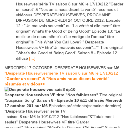
Housewives"série TV saison 8 sur M6 le 17/10/212 "Garder
un secret" & "Nos amis nous disent la vérité" résumés et
vidéos<< DESPERATE-HOUSEWIVES, PROCHAINE
DIFFUSION DU MERCREDI 24 OCTOBRE 2012: Episode
12 : "Un mauvais souvenir" ou "La vérité si elle ment" titre
original" What's the Good of Being Good" Episode 13: "Le
meilleur de nous-même"ou"Le vertige de l'amour" titre
original"Is This What You Call Love? " Desperate
Housewives VF titre"Un mauvais souvenir"..."" Titre original
"What's the Good of Being Good" Saison 8 - Episode 12
diffusé
[…]
MERCREDI 17 OCTOBRE DESPERATE HOUSEWIVES sur M6
"Desperate Housewives"série TV saison 8 sur M6 le 17/10/212
"Garder un secret" & "Nos amis nous disent la
vérité"
résumés et vidéos<<
Desperate Housewives VF titre "Nos faiblesses"
Titre original
"Suspicion Song"
Saison 8 - Episode 10 &11 diffusés Mercredi
17 octobre 201 sur M6
Episodes précédents(semaine dernière):
"Desperate Housewives" série TV
saison 8 sur M6 le 10/10/212 "Nos faiblesses"&"Totalement
seules" Desperate Housewives VF titre"Garder
un secret" Titre original "What's to Discuss, Old Friend" Saison 8 -