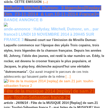
siècle. CETTE EMISSION
[…]
Hallyday, Mitchell, Dutronc, 3 légendes[Replay]
Dim. 23-11-2014 & Lun.10-11-2014 France3<
BANDE ANNONCE B
ande-annonce : Hallyday, Mitchell, Dutron
c, un... par
france3 LUNDI 10 NOVEMBRE 2014 à 20H45 SUR
FRANCE 3
Résumé court su
r l'émission de Mireille Dumas:
Laquelle commence sur l'époque des yéyés Trois copains, trois
styles, trois légendes de la chanson française. Depuis les années
60, Johnny, l'idole des jeunes, est resté la star numéro un. Eddy, le
rocker, est devenu le crooner français le plus populaire, et
Jacques, le play-boy, déclenche aujourd'hui une véritable
"dutroncmania".
Qui aurait imaginé le parcours de ces trois
adolescents qui faisaient partie de la même
[…]
Fête de la musique 2014 [replay] de sam.21
juin: Touihri-Sébastien france 2<
article -
24/06/14 -
Fête de la MUSIQUE 2014 [Replay] de sam.21
juin: Touihri-Sébastien france 2 - maj faites de la MUSIQUE! Voir