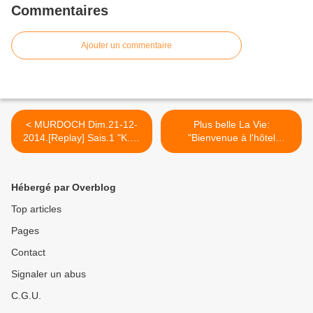
Commentaires
Ajouter un commentaire
< MURDOCH Dim.21-12-
Plus belle La Vie:
2014.[Replay] Sais.1 "K.O.
"Bienvenue à l'hôtel
si parfait"+"Eaux mortelles"
Céleste" l'hôtel de Luna (ex
Select) >
Hébergé par Overblog
Top articles
Pages
Contact
Signaler un abus
C.G.U.