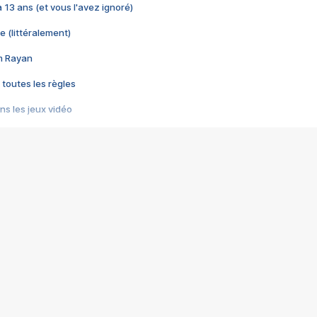
 a 13 ans (et vous l'avez ignoré)
e (littéralement)
im Rayan
 toutes les règles
s les jeux vidéo
us choquant de Rockstar ? - Le scandale BULLY
e plus moche de Steam
du RÊVE tourne au CAUCHEMAR
pendant 8 heures
it… à tort
umiliés par un jeu vidéo
ire - Final Fantasy 8
ti un empire - Age of Empires