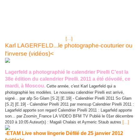
Miss Bum Bum Brasil 2012- Candidatas Sambando Candidatas
ao Miss Bumbum 2012 param o centro de São Paulo Autres
articles liés: Carnaval de rio brazil 2012, images et vidéos article -
29/02/12 - Carnaval de rio BRAZIL 2012, images et vidéos -
•l'actu du jeux video avec "lightnin GAMER" << carnaval de rio
2012 Image jpg Carnival BRAZIL Rio 2012 …
Carnaval de rio 2011, images,
[…]
Karl LAGERFELD...le photographe-couturier ou
l'inverse (vidéos)<
Lagerfeld a photographié le calendrier Pirelli C'est la
38e édition du calendrier Pirelli. 2011 a été dévoilé, ce
mardi, à Moscou.
Cette année, c'est Karl Lagerfeld qui a
photographié les modèles. Le nouveau calendrier Pirelli est arrivé,
signé... par afp So Glam [S.2] [E.19] - Calendrier Pirelli 2011 So Glam
[S.2] [E.19] - Calendrier Pirelli 2011 par mensup Calendrier Pirelli 2011 :
Lagarfeld apporte son regard Calendrier Pirelli 2011 : Lagarfeld apporte
son... par Zoomin_France LA VIDEO BFM TV Publié le 01er décembre
2010 à 10:05 Auteur(s) : Magali Chalais et Aymeric Staub autres
[…]
-ETAM Live show lingerie Défilé de 25 janvier 2012