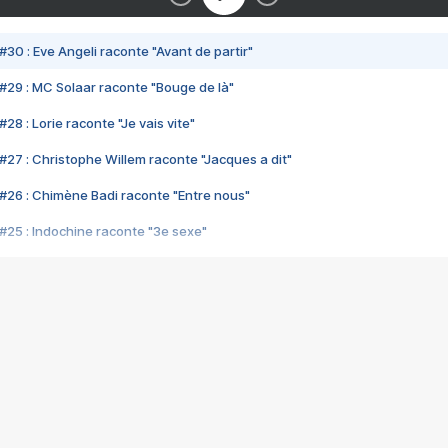
#30 : Eve Angeli raconte "Avant de partir"
#29 : MC Solaar raconte "Bouge de là"
28 : Lorie raconte "Je vais vite"
#27 : Christophe Willem raconte "Jacques a dit"
#26 : Chimène Badi raconte "Entre nous"
#25 : Indochine raconte "3e sexe"
#24 : Zaho raconte "C'est chelou"
#23 : Patrick Bruel raconte "Au café des délices"
#22 : Kyo raconte "Le chemin"
#21 : Nolwenn Leroy raconte "Cassé"
#20 : Patrick Hernandez raconte "Born to be alive"
#19 : Lorie raconte "Près de moi"