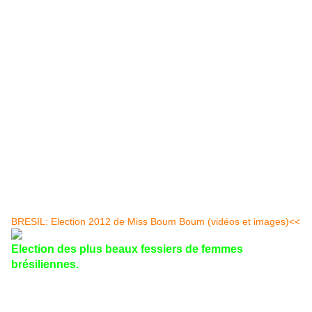
AUTRES ARTICLES LIES:
BRESIL: Election 2012 de Miss Boum Boum (vidéos et images)<<
Election des plus beaux fessiers de femmes
brésiliennes.
De quoi complexer pas mal de personnes du sexe faible...et les
images se passent de commentaires.source images AFP
Candidatas do concurso miss bumbum 2012