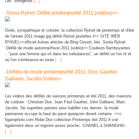
Les "stringkinis
[…]
-Sonia Rykiel: Défilé printemps/été 2011.(vidéos)<<
Osée, sympathique et colorée, la collection Rykiel de printemps et d'été
de l'année 2011 image jpg défilé Rykiel plurielles.f<< SITE WEB
RYKIEL<<officiel Autres articles de Blog Ouvert, liés: Sonia Rykiel
:Défilé de mode automne/hiver 2011 (vidéo)<< Couleurs flamboyantes
..."pour une femme qui vit dans les turbulances", un défilé où l'on rit et
où l'on s'embrasse en toute
[…]
-Défilés de mode printemps/été 2011: Dior, Gaultier,
Galliano, Jacobs.Vidéos<
Les vidéos des défilés de saisons printemps et été 2011, des maisons
de coûture : Christian Dior, Jean Paul Gaultier, John Galliano, Marc
Jacobs. De superbes parures pour habiller ces dames; la mode
parisienne occupe le haut du pavé quoiqu'en disent certains. <<c
figarophoto.com Robe Dior collection Printemps été 2011 A voir
également dans un registre assez proche: -CHANEL à SHANGHAI :
[…]