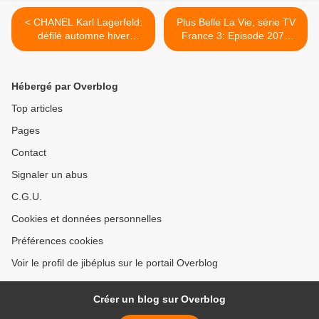
< CHANEL Karl Lagerfeld:
Plus Belle La Vie, série TV
défilé automne hiver
France 3: Episode 2075
2012/2013 (vidéo)
Vendredi 5 octobre 2012
"infirmière licenciée",
résumé imagé et vidéos >
Hébergé par Overblog
Top articles
Pages
Contact
Signaler un abus
C.G.U.
Cookies et données personnelles
Préférences cookies
Voir le profil de jibéplus sur le portail Overblog
Créer un blog sur Overblog