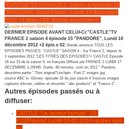
"CASTLE"TV FRANCE 2, saison 4 épisode 16
"PANDORE 2ème Partie", Lundi 17 décembre
2012 +2 épis.s 02. Bande annonce<<
DERNIER EPISODE AVANT CELUI-Ci:"CASTLE"TV
FRANCE 2 saison 4 épisode 15 "PANDORE", Lundi 10
décembre 2012
+2 épis.s 02.
Bande annonce TOUS LES
EPISODES PASSES: "CASTLE" SAISON 4 - Sur France 2, depuis le
3 septembre 2012 "LES TITRES DES EPISODES"< CASTLE:Episode
16 sur 23 de la saison 4, en français Diffusé par FRANCE 2 LUNDI 17
DECEMBRE à 20H45. Durée: 40 minutes, sorti en 2012 " Pandore,
deuxième partie " Titre original"Linchpin - Part 2" images jpg
source:ABC tv -Disney- épisode 16 du jour
saison 4 Sources images
captures d'écran, vidéos et résumés :"abc products" et "France 2"
...
Autres épisodes passés ou à
diffuser:
CASTLE "Le facteur humain" S5-
E23[Replay] Lundi 03-02-2014+autres épis.
<<