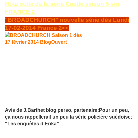
Nota suite de la série Castle saison 5 sur
FRANCE 2
:
"BROADCHURCH" nouvelle série dès Lundi
17-02-2014 France 2<<
BANDE ANNONCE -TEASER 1 Série policière anglaise
"Meurtre à Broadchurch"Episodes 1-2 et 3 de la
saison 1 le LUNDI 17 FEVRIER 2014
Diffusée dès le Lundi 17
février 2014 à 20H47 en remplacement de CASTLE dont la saison 5 se
termine lundi 10 Février 2014 Résumé de l'histoire : Cette série du nom
d'une petite station balnéaire britannique (en fait le tournage a eu lieu
dans la ville du sud du RU, West Bay) où le meurtre d'un enfant, un
membre de la famille Latimer, met en lumière la ville, ses habitants, les
travers des uns et des autres alors que la police enquête fouillant dans
la vie...
Avis de J.Barthet blog perso, partenaire:Pour un peu,
ça nous rappellerait un peu la série policière suédoise:
"Les enquêtes d'Erika"...
2 Autres épisodes diffusés ce Lundi