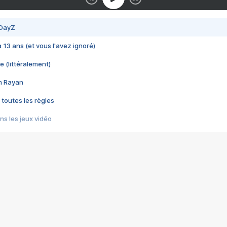
 DayZ
 a 13 ans (et vous l'avez ignoré)
e (littéralement)
im Rayan
 toutes les règles
s les jeux vidéo
us choquant de Rockstar ? - Le scandale BULLY
e plus moche de Steam
du RÊVE tourne au CAUCHEMAR
pendant 8 heures
it… à tort