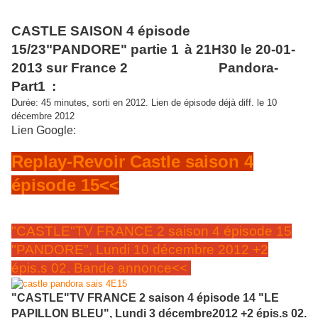
20 Janvier 2014:
CASTLE SAISON 4 épisode
15/23"PANDORE" partie 1
à 21H30 le 20-01-
2013 sur France 2
Titre original"
Pandora-
Part1
"
:
Durée: 45 minutes, sorti en 2012. Lien de épisode déjà diff. le 10
décembre 2012
Lien Google:
Replay-Revoir Castle saison 4
épisode 15<<
"CASTLE"TV FRANCE 2 saison 4 épisode 15
"PANDORE", Lundi 10 décembre 2012 +2
épis.s 02. Bande annonce<<
"CASTLE"TV FRANCE 2 saison 4 épisode 14 "LE
PAPILLON BLEU", Lundi 3 décembre2012 +2 épis.s 02.