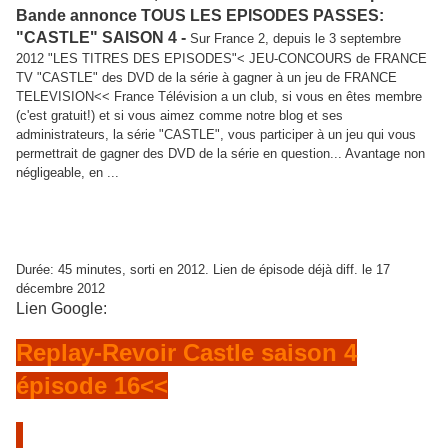
Bande annonce TOUS LES EPISODES PASSES:
"CASTLE" SAISON 4 -
Sur France 2, depuis le 3 septembre
2012 "LES TITRES DES EPISODES"< JEU-CONCOURS de FRANCE
TV "CASTLE" des DVD de la série à gagner à un jeu de FRANCE
TELEVISION<< France Télévision a un club, si vous en êtes membre
(c'est gratuit!) et si vous aimez comme notre blog et ses
administrateurs, la série "CASTLE", vous participer à un jeu qui vous
permettrait de gagner des DVD de la série en question... Avantage non
négligeable, en ...
CASTLE SAISON 4 épisode
16/23"PANDORE"partie 2
à 22H15 le 20-01-
2013 sur France 2,
Titre original"Linchpin
"
:
Durée: 45 minutes, sorti en 2012. Lien de épisode déjà diff. le 17
décembre 2012
Lien Google:
Replay-Revoir Castle saison 4
épisode 16<<