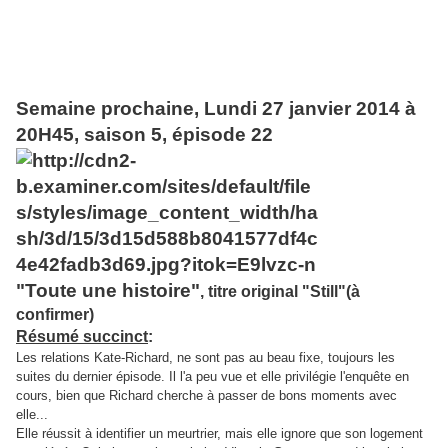
Cet épisode est suivi de 2 épisodes de la saison 4 ép.14 & 15
"Pandore" parties 1 et 2 (voir en bas de page)
Semaine prochaine, Lundi 27 janvier 2014 à
20H45, saison 5, épisode 22
"Toute une histoire"
, titre original "Still"(à
confirmer)
Résumé succinct
:
Les relations Kate-Richard, ne sont pas au beau fixe, toujours les
suites du dernier épisode. Il l'a peu vue et elle privilégie l'enquête en
cours, bien que Richard cherche à passer de bons moments avec
elle...
Elle réussit à identifier un meurtrier, mais elle ignore que son logement